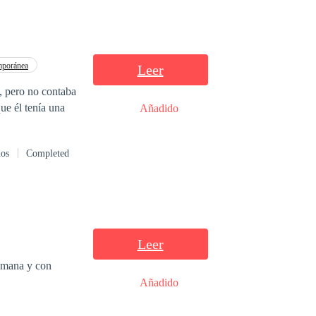
mporánea
Leer
ía una
Añadido
dos
Completed
Leer
humana y con
Añadido