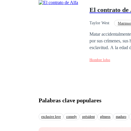
¡Clara Pérez! ¿Es nece
El contrato de 
te he hecho ahora es s
Taylor West
Matrimon
Contemporánea
T
Matar accidentalmente 
por sus crímenes, sus 
esclavitud. A la edad 
sobrevivir cada día. Un contrato entre manadas trae la llegada del poderoso Alpha Dane de ojos carmesí. Un
Hombre lobo
lobo al que los hombres temía
nunca fue el plan de A
atrás, en especial cuando es
sólo el comienzo. Si A
estaba tratando de hac
Palabras clave populares
exclusive love
comedy
président
gêmeos
maduro