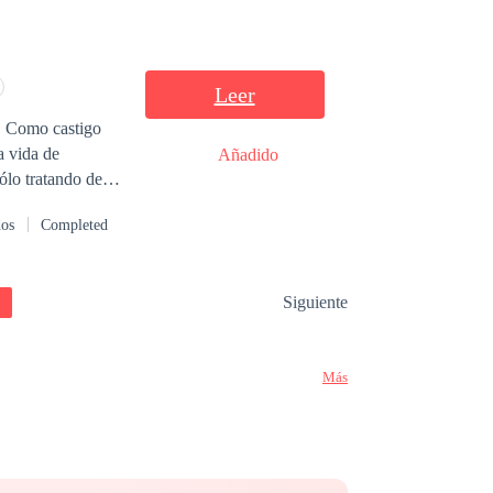
estaron: —¡Lo que
Leer
h. Como castigo
a vida de
Añadido
ólo tratando de
dos
Completed
podía dejarla
Siguiente
anada la que
Más