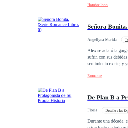
Hombre lobo
Señora Bonita.
Angellyna Merida
Tr
Venganza
Rebeld
Alex se aclaró la garganta. —Yo no creo en el amor, y estoy convencido de que las muj
sufrir, con sus debid
sentimiento existe, y yo inte
ante la desfachatez de aquella absurda propuesta
Romance
ni tampoco voy a convertirme 
pero ahora no, ningún
propiedad, pero a Mar
De Plan B a Pr
adquirir. Obra registrada en el Instituto de Propiedad Intelectual de Ecuador. ©Angellyna Merida, 2022.
Registro Safe Creative: 2204240982944 Prohibida la transcri
autora.
Floria
Desafío a las Ex
Independiente
In
Durante una década, e
estoy harto de todo esto, no siento nada por ti. Y mi