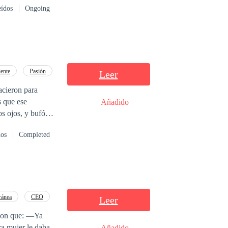
eídos
Ongoing
ente
Pasión
Leer
 que ese
Añadido
dos
Completed
ese con la
l dinero no puede
ránea
CEO
Leer
 con que: —Ya
Añadido