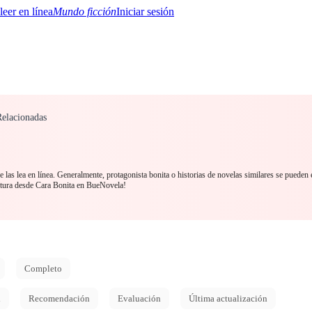
Mundo ficción
Iniciar sesión
Relacionadas
BTQ+
YA/TEEN
Paranormal
Misterio/Thriller
Oriental
Juegos
Historia
MM
las lea en línea. Generalmente, protagonista bonita o historias de novelas similares se pueden 
tura desde Cara Bonita en BueNovela!
Completo
d
Recomendación
Evaluación
Última actualización