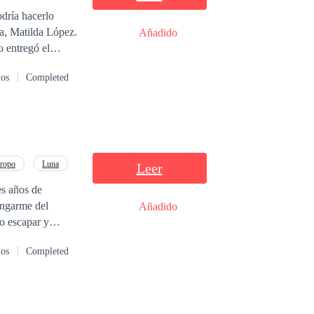
dría hacerlo
na, Matilda López.
Añadido
" "¡Yo te
o entregó el
¡Natalie, no
dos
Completed
se mostraban nada
egar!
, él eligió a
lla...
tropo
Luna
Leer
es años de
vengarme del
Añadido
o escapar y
ric Thorne, el
dos
Completed
u doncella
l mínimo desliz,
 nada, no
que un día, el