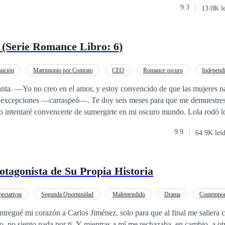
9.3
13.0K l
 (Serie Romance Libro: 6)
aición
Matrimonio por Contrato
CEO
Romance oscuro
Independi
e
POV en primera persona
eres nacieron para
as excepciones —carraspeó—. Te doy seis meses para que me demuestres
ntaré convencerte de sumergirte en mi oscuro mundo. Lola rodó los ojos, y bufó
. —A mí no me agradan esas cosas de las cincuenta sombras,
9.9
64.9K leí
en su fetiche, puede que en el pasado por ser una haya perdido mi dignidad,
 niño rico va a venir a humillarme, ni jugar conmigo —declaró—. Quéd
ía Dolores Beltrán jamás podrá comprarla señor Vidal, hay cosas que e
otagonista de Su Propia Historia
pción parcial o total de la obra sin permiso de la
pectativas
Segunda Oportunidad
Malentendido
Drama
Contempo
teligente
ntregué mi corazón a Carlos Jiménez, solo para que al final me saliera
entras a mí me rechazaba, en cambio, a otra mujer le daba