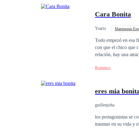
Cara Bonita
Ysaris
Matrimonio Exp
Romance oscuro
Todo empezó en esa fiesta donde él la
con que el chico que con
relación, hay una atra
Romance
eres mia bonit
guillenjoha
los protagonistas se 
traumas en su vida y e