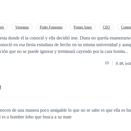
rés
Venganza
Poder Femenino
Primer Amor
CEO
Conte
Dominante
Chica mala
 conoció y ella decidió irse. Diara no quería enamorarse, pero no contaba
oció en esa fiesta estudiara de hecho en su misma universidad y aunque él ten
cción que no se puede ignorar y terminará cayendo por la cara bonita...
10
8.4K leí
a
conocen de una manera poco amigable lo que no se sabe es que ella es 
l es u hombre lobo que busca a su mate