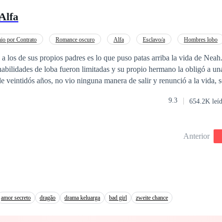
sario hacer algo tan desesperado?Los labios fríos de Clara Pérez cont
Alfa
ólo una décima parte de lo que me hiciste entonces!
io por Contrato
Romance oscuro
Alfa
Esclavo/a
Hombres lobo
raición
Venganza
a los de sus propios padres es lo que puso patas arriba la vida de Nea
habilidades de loba fueron limitadas y su propio hermano la obligó a un
de veintidós años, no vio ninguna manera de salir y renunció a la vida, s
9.3
654.2K leí
n, pero Neah no pudo evitar sentirse fascinada por él. Agregar a Neah al contrato
lpha Danes. Había algo en su extraño olor que lo atraía y sabía que no 
cuchó las mentiras que salían de la boca de su hermano. Pero conocer a Neah fue
Anterior
lpha Dane no está siendo desafiada por ella, entonces era su antigua m
erle la vida extremadamente difícil manteniendo secretos enterrados.
amor secreto
dragão
drama keluarga
bad girl
zweite chance