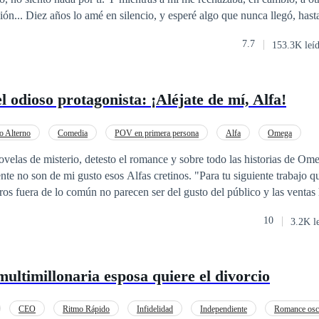
ión... Diez años lo amé en silencio, y esperé algo que nunca llegó, hast
 decidí casarme con otro hombre. Pero a medianoche, Carlos llamó a mi
7.7
153.3K leí
ofrece, señor Jiménez? —respondí apenas. —Amor, ¿dónde pusiste mis
ensual voz del hombre, desde la habitación. Carlos trastabilló y escupió frente
i una publicación de él en redes sociales que decía: “Hay personas que, s
 odioso protagonista: ¡Aléjate de mí, Alfa!
ra siempre. Que te ame ahora no significa que te amará eternamente. Po
s.”
o Alterno
Comedia
POV en primera persona
Alfa
Omega
as
Giro Argumental
CEO
Ritmo Rápido
ovelas de misterio, detesto el romance y sobre todo las historias de Om
 gusto esos Alfas cretinos. "Para tu siguiente trabajo quiero que escribas
me ha dado un ultimátum. "Tu siguiente historia debe ser un romance"
10
3.2K l
e que firmé contrato con su empresa editorial que es un género prohibido
 escritor no me permite doblarme a mis ideales sin embargo, cuando el 
multimillonaria esposa quiere el divorcio
 que dejar salir la dignidad por la ventana. Y así con todo el odio del
 fuera acabo de escribir aquella aberración. justo cuando escribo las pa
ión drástica de renunciar, satisfecha con ello envío en el correo mi car
CEO
Ritmo Rápido
Infidelidad
Independiente
Romance osc