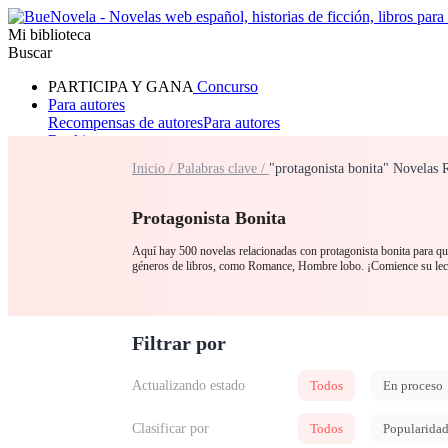
Mi biblioteca
Buscar
PARTICIPA Y GANA
Concurso
Para autores
Recompensas de autores
Para autores
Ranking
Navegar
Inicio /
Palabras clave /
"protagonista bonita" Novelas 
Novelas
Cuentos Cortos
Todos
Romance
Hombre lobo
Mafia
Sistema
Fantasía
Urbano
LG
Protagonista Bonita
Aquí hay 500 novelas relacionadas con protagonista bonita para que 
géneros de libros, como Romance, Hombre lobo. ¡Comience su lec
Filtrar por
Actualizando estado
Todos
En proceso
Clasificar por
Todos
Popularida