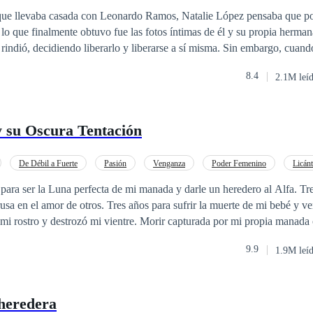
 que llevaba casada con Leonardo Ramos, Natalie López pensaba que po
Yo Alpha
 lo que finalmente obtuvo fue las fotos íntimas de él y su propia herma
 Silivia Crescent Lake, te rechazo a ti Omega Candace Var Sansa como mi...
 rindió, decidiendo liberarlo y liberarse a sí misma. Sin embargo, cuand
 hombre, él lo desgarró delante de ella, empujándola contra la pared. —
de aquí, esto es demasiado para encender el fuego de odio. Mi protagonista me mira
8.4
2.1M leí
s que yo muera! Mirando lo furioso que estaba, los ojos de Natalie no 
perplejo mientras le dirijo un desafío frente a toda la manada. ¡Esta Omega no se va a dobl
—Leonardo, entre Matilda y yo, sólo puedes elegir a una. Eventualmente
ealmente perdió a Natalie, se dio cuenta de que se había enamorado de e
y su Oscura Tentación
De Débil a Fuerte
Pasión
Venganza
Poder Femenino
Licán
a
para ser la Luna perfecta de mi manada y darle un heredero al Alfa. Tr
trusa en el amor de otros. Tres años para sufrir la muerte de mi bebé y 
mi rostro y destrozó mi vientre. Morir capturada por mi propia manada 
os caminos y tomé la decisión de esconderme y vivir. El Rey Lycan, Ald
9.9
1.9M leí
l que dirigía a los hombres lobos con mano de hierro, me convertí en s
más peligrosa, donde podía perder la cabeza en cualquier momento, en e
do me buscaría aquí. “Siempre sumisa, no hables, no escuches, no veas
 heredera
rirás” eran reglas simples a seguir y pensé estar haciéndolo bien, hasta 