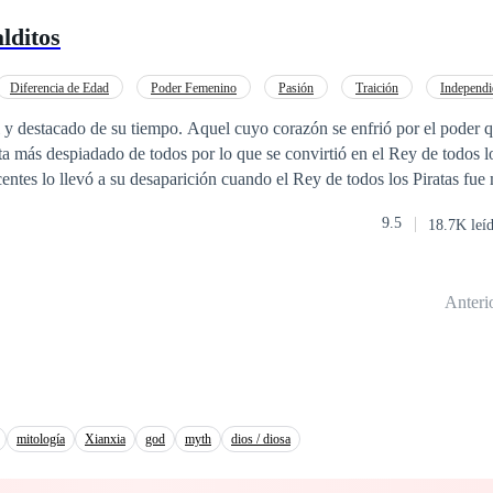
ntropo hostil en contra de su voluntad como condena. James terminará 
lditos
hando con su culpa y contra otros licántropos persiguiendo el perdón d
Diosa llamada Astra.
Diferencia de Edad
Poder Femenino
Pasión
Traición
Independi
Rebelde
Romance oscuro
l y destacado de su tiempo. Aquel cuyo corazón se enfrió por el poder qu
 más despiadado de todos por lo que se convirtió en el Rey de todos los 
centes lo llevó a su desaparición cuando el Rey de todos los Piratas fue
struo chupasangre. Él, junto con sus hombres, fueron condenados a con
9.5
18.7K leí
u hermano pequeño. Son huérfanos y ella hace todo lo posible para prot
 pasará cuando su ciudad sea atacada por los vampiros que ella pensó que n
Anteri
mitología
Xianxia
god
myth
dios / diosa