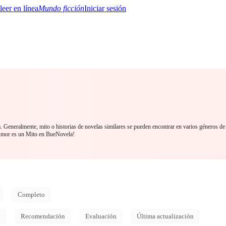
Mundo ficción
Iniciar sesión
BTQ+
YA/TEEN
Paranormal
Misterio/Thriller
Oriental
Juegos
Historia
MM
a. Generalmente, mito o historias de novelas similares se pueden encontrar en varios géneros de
 Amor es un Mito en BueNovela!
Completo
d
Recomendación
Evaluación
Última actualización