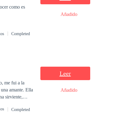
Añadido
dos
Completed
Leer
, me fui a la
n una amante. Ella
Añadido
a sirviente,
e merece un hijo
dos
Completed
nado a una