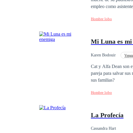
empleo como asistente 
considera su única salv
Hombre lobo
primer día de trabajo,
por qué Jonah Casady, 
Mi Luna es mi
Karen Bodouir
Venga
Contemporánea
Cat y Alfa Dean son e
pareja para salvar sus
sus familias?
Hombre lobo
La Profecía
Cassandra Hart