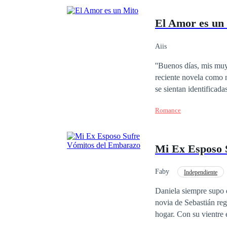
El Amor es un
Aiis
''Buenos días, mis muy
reciente novela como n
se sientan identificad
la capital de mi país: 
Romance
amor, si mis temas pre
que, detrás de todo el
se niegan a verlo. Y 
Mi Ex Esposo 
Faby
Independiente
Poder Femenino
Daniela siempre supo 
novia de Sebastián regresó, él pidió el divorcio. Da
hogar. Con su vientre 
algo andaba mal. Sufrí