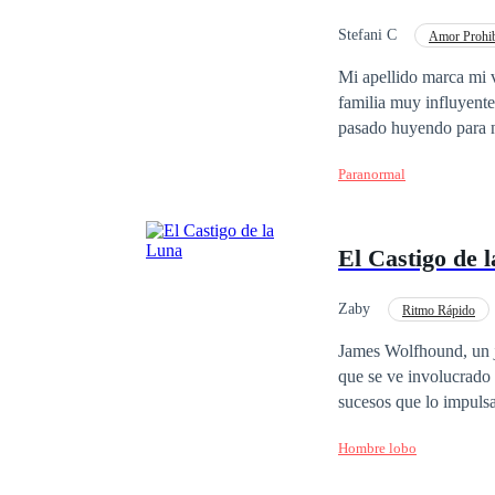
Stefani C
Amor Prohi
Aventurera
POV e
Mi apellido marca mi v
familia muy influyente,
pasado huyendo para no
¿podré hacerlo? Nefer
Paranormal
tiempo, la elije para s
El Castigo de 
Zaby
Ritmo Rápido
Aventurera
Difer
James Wolfhound, un j
que se ve involucrado 
sucesos que lo impulsa
los crímenes que en lo
Hombre lobo
cometer. Su historia n
enamorándose de una c