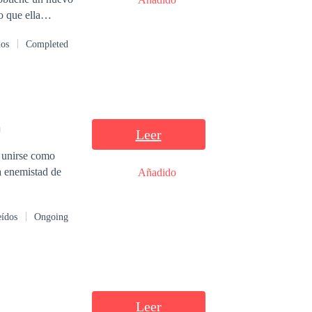
o que ella
esperarlo, en su
dos
Completed
ficina del CEO? ¿Y
rimer encuentro?
Leer
 unirse como
a enemistad de
Añadido
eídos
Ongoing
Leer