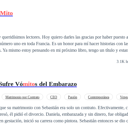
Mito
 queridísimos lectores. Hoy quiero darles las gracias por haber puesto 
úmero uno en toda Francia. Es un honor para mí hacer historias con la
as. Ya mismo estoy pensando en mi próximo libro, tengo un título y esta
parís. ¿Qué por qué voy a escribir una historia que se desarrollará justo e
3.1K l
dilectos son sobre el desamor y sus trágicos finales? Pues, me he propu
 teatro del romance, se encuentra una cruda realidad que las personas no
eso es porque… El amor es un
mito
''.
Sufre Vó
mito
s del Embarazo
Matrimonio por Contrato
CEO
Pasión
Contemporánea
Veng
Rebelde
Divorcio
que su matrimonio con Sebastián era solo un contrato. Efectivamente, 
niela, embarazada y sin dinero, fue obligada a abandonar su
en gestación, inició su carrera como pintora. Sebastián entonces se dio 
a todos los síntomas del embarazo que Daniela experimentaba: náuseas,