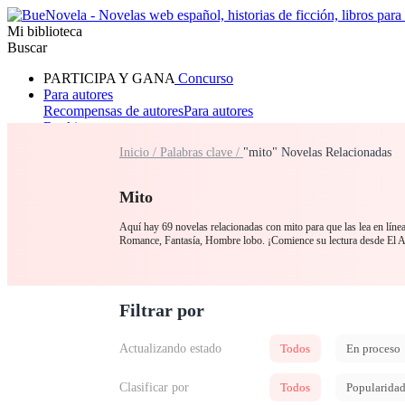
Mi biblioteca
Buscar
PARTICIPA Y GANA
Concurso
Para autores
Recompensas de autores
Para autores
Ranking
Navegar
Inicio /
Palabras clave /
"mito" Novelas Relacionadas
Novelas
Cuentos Cortos
Todos
Romance
Hombre lobo
Mafia
Sistema
Fantasía
Urbano
LG
Mito
Aquí hay 69 novelas relacionadas con mito para que las lea en líne
Romance, Fantasía, Hombre lobo. ¡Comience su lectura desde El
Filtrar por
Actualizando estado
Todos
En proceso
Clasificar por
Todos
Popularida