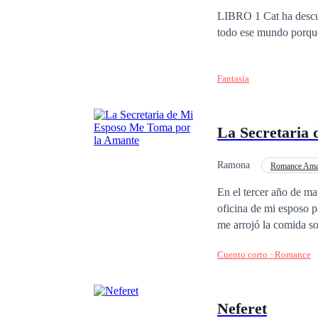
LIBRO 1 Cat ha descubierto que su vida no lo es tanto y debe aprender sobre inmortales, conocer como es
todo ese mundo porque 
Fantasía
La Secretaria
Ramona
Romance Ama
En el tercer año de ma
oficina de mi esposo p
me arrojó la comida so
¿osas seducir al seño
Cuento corto · Romance
de una amante. Luego,
sirviente que quería 
Neferet