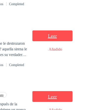
dos
Completed
Leer
ue le destrozaron
 aquella sirena le
Añadido
 es su verdadero
dos
Completed
uro
Leer
espués de la
 obtiene un nuevo
Añadido