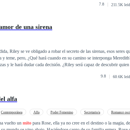
7.8
211.5K leí
tra, respondió: —Está bien esposa, yo también quiero llevar tu
amor de una sirena
ida, Riley se ve obligado a robar el secreto de las sirenas, esos seres q
ia y teme, pero, ¿Qué hará cuando en su camino se interponga Meredith?
zas y le hará dudar cada decisión. ¿Riley será capaz de descubrir quien
tos por la criatura le nublarán los sentidos?
9.8
60.6K leí
el alfa
Contemporánea
Alfa
Poder Femenino
Secretario/a
Romance osc
ha vuelto un
mito
para Rose, ella ya no cree en el destino o la magia, d
o su mundo se vino abajo. Haciéndose cargo de su familia entera, Rose