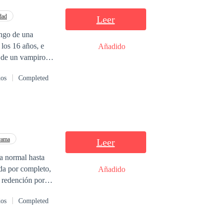
dad
Leer
engo de una
 los 16 años, e
Añadido
 de un vampiro,
os hace mucho
dos
Completed
rama
Leer
a normal hasta
ida por completo,
Añadido
a redención por
e parar de
dos
Completed
 hombre-lobo
 muestra el lado