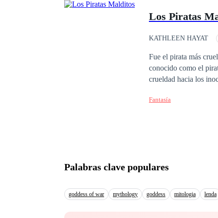
oscuro de ser un licá
Los Piratas Ma
mundo sobrenatural luc
Luna, puesto por una 
KATHLEEN HAYAT
De Débil a Fuerte
Fue el pirata más crue
conocido como el pirata
crueldad hacia los ino
convertirse en un mon
Fantasía
vampiros... *** Rose es dulce y feroz al mismo tiempo. Es una pelirroja que vive en un pequeño pueblo cerca
del puerto junto con s
hermano. ¿Qué
mito
Palabras clave populares
goddess of war
mythology
goddess
mitologia
lenda