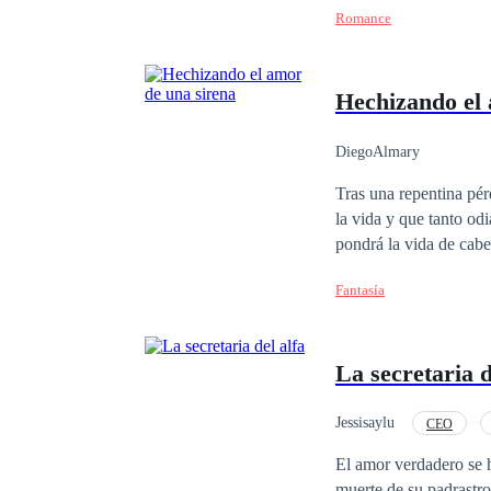
Romance
los dolores del parto. Finalmente, Daniela declaró fríamente: —¡El bebé llevará mi apellido! Y Sebastián, con
un biberón en una mano y pañales en la o
apellido, ¿puedo?
Hechizando el 
DiegoAlmary
Tras una repentina pérd
la vida y que tanto od
pondrá la vida de cabe
enemigo o los sentimien
Fantasía
La secretaria d
Jessisaylu
CEO
El amor verdadero se 
muerte de su padrastr