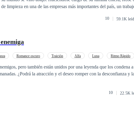
de limpieza en una de las empresas más importantes del país, un trabaj
ación para no terminar en la calle por todas las deudas que tiene. Y sin 
10
59.1K leí
 Rose observa algo que no debía. ¿Qué era esa extraña criatura en la o
su jefe, parece haberse obsesionado con ella después de ese fatídico p
 enemiga
nza
Romance oscuro
Traición
Alfa
Luna
Ritmo Rápido
nemigos, pero también están unidos por una leyenda que los condena a
 manadas. ¿Podrá la atracción y el deseo romper con la desconfianza y l
10
22.5K l