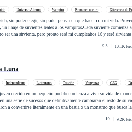
bido
Universo Alterno
Vampiro
Romance oscuro
Diferencia de E
n primera persona
ida, sin poder elegir, sin poder pensar en que hacer con mi vida. Prov
 un linaje de sirvientes leales a los vampiros.Cada sirviente comienza a
 ser una sirvienta, pero pronto será mi cumpleaños 16 y seré sirvienta
et alguien con un pasado oscuro que cree haber perdido los sentimient
9.5
10.1K leí
er su sirvienta, ¿escapara de su destino?
la Luna
Independiente
Licántropo
Traición
Venganza
CEO
D
encia de Edad
oven crecido en un pequeño pueblo comienza a vivir su vida de maner
en una serie de sucesos que definitivamente cambiaran el resto de su v
ron a convertirse literalmente en una bestia o un monstruo que busca l
s cambios drásticos de su vida cometió y los consiguientes que no pued
10
9.2K leí
o es igual a cualquier otra de hombres-lobo, no se trata de un atractivo
hica caprichosa, tampoco es un hombre-lobo de 500 años. Esta historia