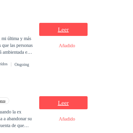
Leer
a mi última y más
s que las personas
Añadido
rá ambientada en
n la ciudad del
eídos
Ongoing
esto demostrar
 quieren aceptar o
anza
Leer
cuando la ex
Añadido
cuenta de que
 antojos, incluso