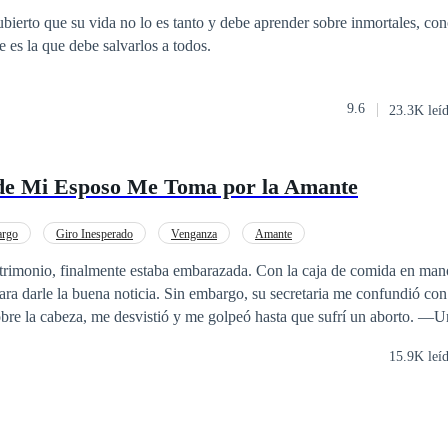
es la que debe salvarlos a todos.
9.6
23.3K leí
 de Mi Esposo Me Toma por la Amante
rgo
Giro Inesperado
Venganza
Amante
trimonio, finalmente estaba embarazada. Con la caja de comida en mano
ara darle la buena noticia. Sin embargo, su secretaria me confundió co
bre la cabeza, me desvistió y me golpeó hasta que sufrí un aborto. —Un
r Guzmán y ¿osas estar embarazada de él? Hoy te enseñaré el destino qu
15.9K leí
 con satisfacción, le preguntó a mi esposo: —Señor Guzmán, he elimi
seducirte, ¿cómo me vas a recompensar?