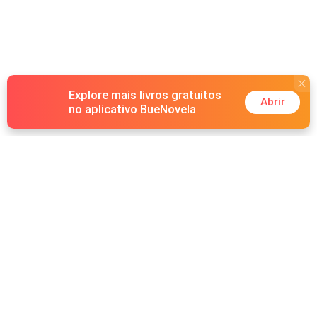
Explore mais livros gratuitos
Abrir
no aplicativo BueNovela
Hot Genres
Romance
Recursos
Lobisomem
Palavras-chave
Redes sociais
Máfia
Pesquisas importantes