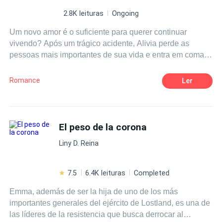
2.8K leituras
Ongoing
Um novo amor é o suficiente para querer continuar
vivendo? Após um trágico acidente, Alivia perde as
pessoas mais importantes de sua vida e entra em coma.
Quando acorda, tudo está diferente, e o peso da
realidade é esmagador. Alivia se vê em meio um mar de
Romance
Ler
caos e depressão, até que a vida lhe da outra chance no
amor. Mas , ela quer uma nova chance?
El peso de la corona
Liny D. Reina
7.5
6.4K leituras
Completed
Emma, además de ser la hija de uno de los más
importantes generales del ejército de Lostland, es una de
las líderes de la resistencia que busca derrocar al