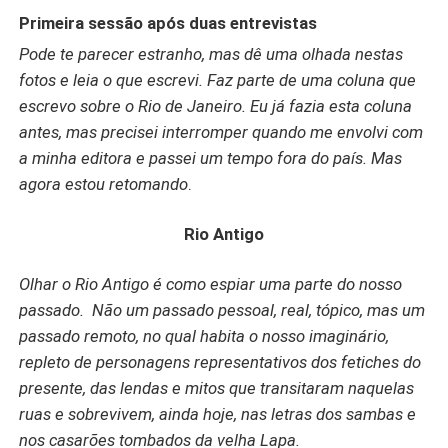
amor em relação ao marido e o desejo de dar
Primeira sessão após duas entrevistas
continuidade às aventuras, até então, jamais realizadas.
Pode te parecer estranho, mas dê uma olhada nestas
À medida que penetra no cerne de seus desejos
fotos e leia o que escrevi. Faz parte de uma coluna que
inconscientes e esclarece questões traumáticas de sua
vida, ela fica mais ousada, mais selvagem e mais
escrevo sobre o Rio de Janeiro. Eu já fazia esta coluna
detalhista nos rituais do amor e do sexo. E é isso que ela
antes, mas precisei interromper quando me envolvi com
chama de “primeiros passos de um tango”, pois, como na
a minha editora e passei um tempo fora do país. Mas
dança, os casais ficam em posições opostas, executam
agora estou retomando
.
passos assimétricos, mas, no fundo, dançam ao sabor de
um mesmo ritmo, o tango, metáfora da liberação da
Rio Antigo
fantasia feminina e do desprendimento sexual a partir da
certeza de que é a mulher quem detém o poder de
Olhar o Rio Antigo é como espiar uma parte do nosso
comando na relação.
passado. Não um passado pessoal, real, tópico, mas um
passado remoto, no qual habita o nosso imaginário,
repleto de personagens representativos dos fetiches do
presente, das lendas e mitos que transitaram naquelas
ruas e sobrevivem, ainda hoje, nas letras dos sambas e
nos casarões tombados da velha Lapa.