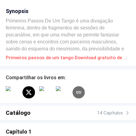
Synopsis
Primeiros Passos De Um Tango é uma divagação
feminina, dentro de fragmentos de sessões de
psicanálise, em que uma mulher se permite fantasiar
sobre cenas e encontros com parceiros masculinos,
saindo do esquema do mesmismo, da previsibilidade e
da insatisfação na sua vida com seu marido. Isabel, a
Primeiros passos de um tango Download gratuito de Novelas Online em PDF
protagonista, é escritora e jornalista. Casada com Márcio,
empresário de propaganda e marketing, ela se dá conta
que o relacionamento de ambos está se deteriorando e
Compartilhar os livros em:
tenta exercer o poder da sedução como uma alternativa
para salvá-lo. Essa sedução inicia-se com o relato de
supostos acontecimentos ocorridos em suas viagens pelo
mundo. A possibilidade de esses fatos terem realmente
ocorrido injeta um misto de curiosidade e motivação em
Catálogo
14 Capítulos
Márcio. O que não estava previsto, no entanto, é que, ao
se permitir fantasiar, Isabel acabaria envolvendo-se com
Capítulo 1
casos reais, os quais a fizeram se sentir dividida entre o