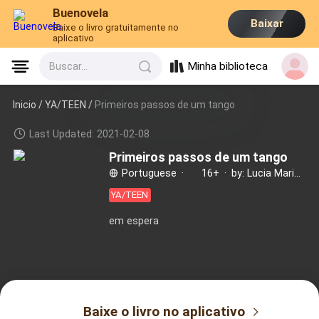
Buenovela
Baixar
Baixe o livro gratuitamente no
aplicativo
Minha biblioteca
Buscar...
Inicio /
YA/TEEN
/
Primeiros passos de um tango
Last Updated: 2021-02-08
Primeiros passos de um tango
Portuguese
·
16+
·
by: Lucia Maria Chataignier de Arruda
YA/TEEN
em espera
Baixe o livro no aplicativo