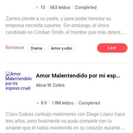
10
663 leídos
Completed
Zamira pierde a su padre, y para poder heredar su
empresa necesita casarse. Sin embargo, el único
candidato es Cristian Smith, el hombre que más detesta y
quien rompió su corazón en el pasado. Un matrimonio
por contrato unirá a dos personas que ya tuvieron la
Romance
Leer
Drama
Amor y odio
oportunidad de amarse, pero todo terminó en rencor.
Comedia romántica
CEO
Mujeriego
Ahora, ambos tendrán que sobrevivir a un matrimonio
donde el odio y el deseo estarán en constante batalla.
Matrimonio por Contrato
Erótico
¿Podrá Zamira soportar tres años casada con alguien tan
Amor Malentendido por mi esposo cruel
Protagonista femenina fuerte
irritante como Cristian Smith?
Arrepentimiento
Alicia W. Colins
8.9
1.8M leídos
Completed
Clara Suárez contrajo matrimonio con Diego López hace
tres años, pero finalmente no pudo competir con la
amante que él había mantenido en su corazón durante