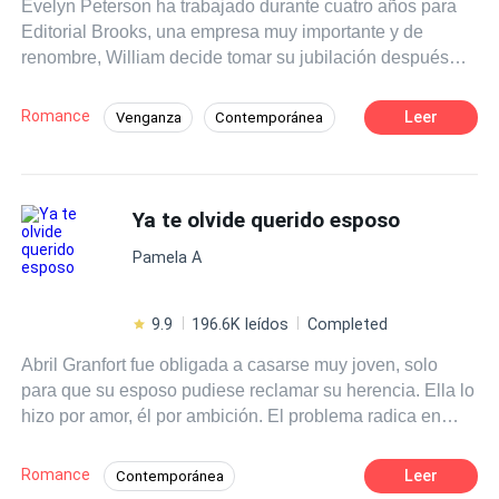
Evelyn Peterson ha trabajado durante cuatro años para
él hará hasta lo imposible para mantenerla cautiva, presa
Editorial Brooks, una empresa muy importante y de
de su soberbia y posesivo amor.
renombre, William decide tomar su jubilación después
del ascenso de Evelyn, pero hay un ligero cambio de
planes, Jack Brooks, el hijo menor de William, regresa a
Romance
Leer
Venganza
Contemporánea
la ciudad para tomar el lugar de su padre, pero detrás de
CEO
Comedia
aquel cambio hay un verdadero motivo. Evelyn y Jack
comienzan a tener roces que se vuelven una declaración
POV en primera persona
de guerra dentro de la editorial, pero, cuando menos lo
Ya te olvide querido esposo
Relación en la Oficina
piensan, cruzan esa línea jefe-empleada, llevándolos a
Pamela A
situaciones que se salen de sus manos al mismo tiempo
que descubren que las apariencias engañan. Historia
registrada bajo derechos de autor Código de registro:
9.9
196.6K leídos
Completed
2106148086277
Abril Granfort fue obligada a casarse muy joven, solo
para que su esposo pudiese reclamar su herencia. Ella lo
hizo por amor, él por ambición. El problema radica en
que, luego de ser abandonada por él durante 3 años, en
lugar de morir de amor, resurgen de las cenizas, y se
Romance
Leer
Contemporánea
vuelve toda una mujer que, al regreso de Dante, captura