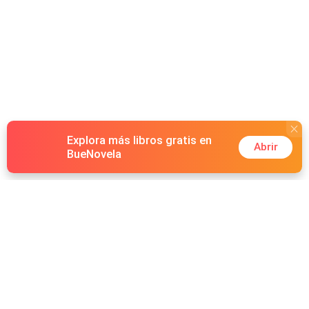
Explora más libros gratis en
Abrir
BueNovela
Hot Genres
Romance
Recursos
Hombre lobo