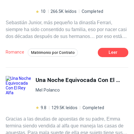
10
266.5K leídos
Completed
Sebastián Junior, más pequeño la dinastía Ferrari,
siempre ha sido consentido su familia, eso por nacer casi
dos décadas después de sus hermanos… por eso está
acostumbrado a tomar todo lo que quiere sin pedir
explicaciones y a que todos acepten sus propuestas sin
Romance
Leer
Matrimonio por Contrato
objetar, es soberbio,
orgulloso
, machista, engreído,
Despiadado
Venganza
Ritmo Rápido
rayando incluso a veces en la crueldad. Cuando se
enamoró de Briggitte Well, pensó que podría manipularla
Drama
Traición
CEO
como títere, lo que no sabe es que ella a pesar de ser
Una Noche Equivocada Con El Rey Alfa
Independiente
Aventurera
gentil, amorosa, no es una chica trofeo, ella ha tenido que
Mel Polanco
abrirse paso en la vida sin ayuda, y por eso no duda en ir
por sus sueños, ser una mujer de éxito y no depender de
nadie, además, no está dispuesta a que nadie
9.8
129.5K leídos
Completed
obstaculice su camino, ni siquiera él a quien ama con
Gracias a las deudas de apuestas de su padre, Emma
locura. Sin embargo, su determinación de ir tras su llevó
termina siendo vendida al alfa que maneja las casas de
a Sebastián a tomar una decisión impulsiva, con miras a
apuestas. Para mala suerte de ella ese sujeto tiene sus
hacerla pagar por no haber considerado su opinión,