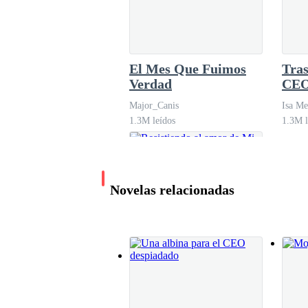
—Así que pase lo que la vida quiera que pase 
El Mes Que Fuimos
Tras
Verdad
CEO
amo
Major_Canis
Isa Me
1.3M leídos
1.3M l
Novelas relacionadas