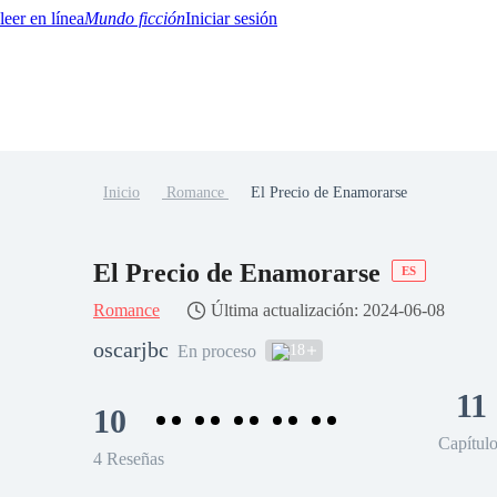
Mundo ficción
Iniciar sesión
Inicio
Romance
El Precio de Enamorarse
BTQ+
YA/TEEN
Paranormal
Misterio/Thriller
Oriental
Juegos
Historia
MM
El Precio de Enamorarse
ES
Romance
Última actualización: 2024-06-08
oscarjbc
18
En proceso
11
10
Capítul
4 Reseñas