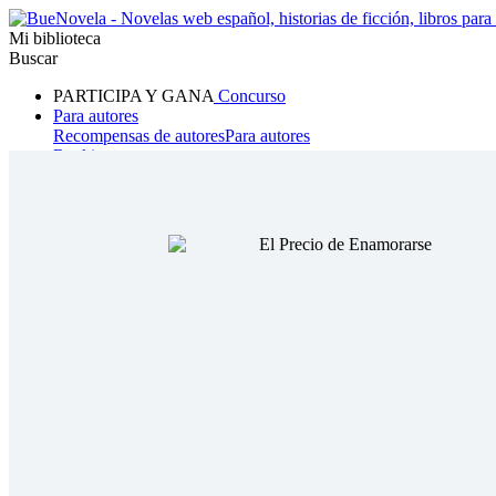
Mi biblioteca
Buscar
PARTICIPA Y GANA
Concurso
Para autores
Recompensas de autores
Para autores
Ranking
Navegar
Novelas
Cuentos Cortos
Todos
Romance
Hombre lobo
Mafia
Sistema
Fantasía
Urbano
LG