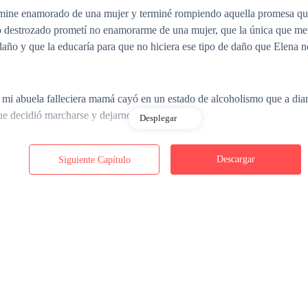
rmine enamorado de una mujer y terminé rompiendo aquella promesa qu
 destrozado prometí no enamorarme de una mujer, que la única que mer
 daño y que la educaría para que no hiciera ese tipo de daño que Elena n
 mi abuela falleciera mamá cayó en un estado de alcoholismo que a diari
que decidió marcharse y dejarnos abandonados.
Desplegar
Descargar
Siguiente Capítulo
siento algo más que una simple curiosidad siento deseos de ella, siento
 siento mi necesidad, la quiero a mi lado, quiero que me ame, pasar los 
mo voy a termina cayendo en esto?. —Quizá ya es hora, quiero pensar
y luego las deshecho, en cambio con ella no, con ella quiero quedarme.
ramientos, si lo único que disfruto es tenerlas en mis manos y en un