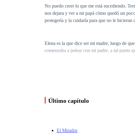
No puedo creer lo que me está sucediendo. Te
nos dejara y ver a mi papá cómo quedó un poco
protegería y la cuidaría para que no le hicieran
Elena es la que dice ser mi madre, luego de que
comenzaba a pelear con mi padre, a tal punto 
—¿El poder del amor es tan fuerte así? —Porque 
jodidamente completo, quiero tenerla a ella. La
Último capítulo
—¿Qué me está sucediendo? ¿Después de todo co
muchas con todas las mujeres que he utilizado 
El Mirador
—¿Pero que me pasa? —Como voy a caer en enamo