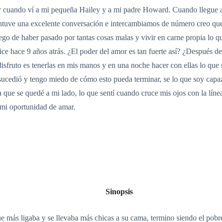
jor cuando ví a mi pequeña Hailey y a mi padre Howard. Cuando llegue 
tuve una excelente conversación e intercambiamos de número creo que 
ego de haber pasado por tantas cosas malas y vivir en carne propia lo
ce hace 9 años atrás. ¿El poder del amor es tan fuerte así? ¿Después
isfruto es tenerlas en mis manos y en una noche hacer con ellas lo que
 sucedió y tengo miedo de cómo esto pueda terminar, se lo que soy capa
a que se quedé a mi lado, lo que sentí cuando cruce mis ojos con la líne
 mi oportunidad de amar.
Sinopsis
que más ligaba y se llevaba más chicas a su cama, termino siendo el po