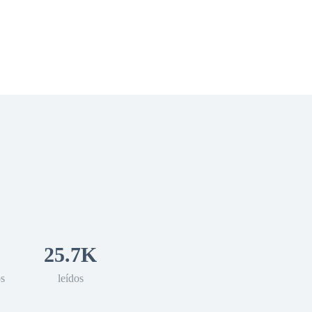
 Romance
Sci-Fi
Guerra
Otros
25.7K
os
leídos