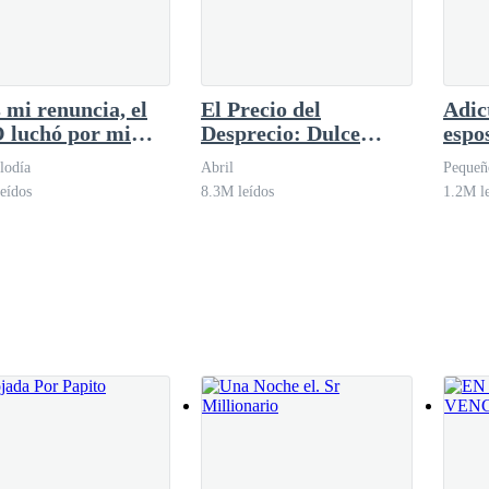
.—
 mi renuncia, el
El Precio del
Adic
 luchó por mi
Desprecio: Dulce
espo
r
Venganza
Jefe
lodía
Abril
Pequeñ
domi
eídos
8.3M leídos
1.2M l