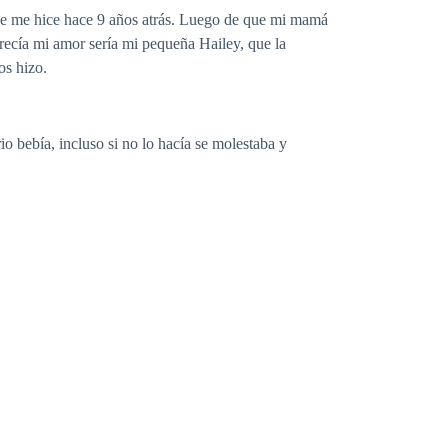
e me hice hace 9 años atrás. Luego de que mi mamá
ecía mi amor sería mi pequeña Hailey, que la
os hizo.
o bebía, incluso si no lo hacía se molestaba y
 que tengo que estar ahí, que con ella estoy
días que me quedan de vida solo con ella.
 que ella no tiene la culpa, ya me he cobrado
a noche hacer con ellas lo que me plazca, para