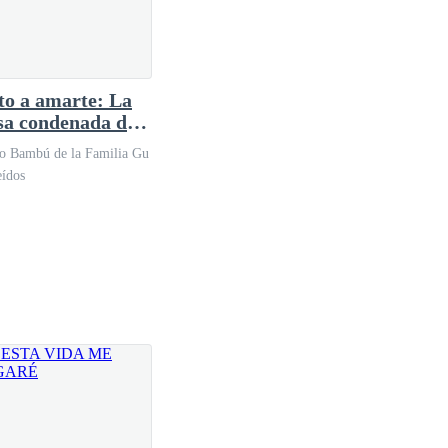
to a amarte: La
sa condenada del
 paranoico y
o Bambú de la Familia Gu
nante
eídos