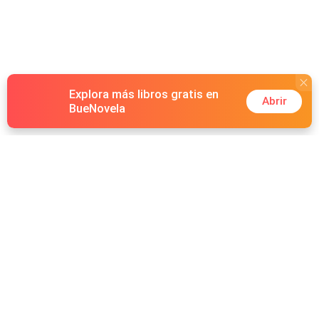
Explora más libros gratis en
Abrir
BueNovela
Hot Genres
Romance
Recursos
Hombre lobo
Palabras clave
Redes Sociales
Mafia
Búsquedas calientes