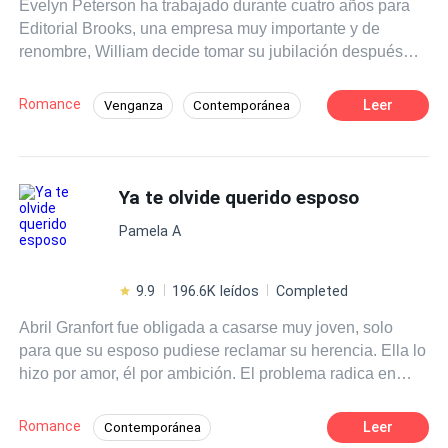
Evelyn Peterson ha trabajado durante cuatro años para
él hará hasta lo imposible para mantenerla cautiva, presa
Editorial Brooks, una empresa muy importante y de
de su soberbia y posesivo amor.
renombre, William decide tomar su jubilación después
del ascenso de Evelyn, pero hay un ligero cambio de
planes, Jack Brooks, el hijo menor de William, regresa a
Romance
Leer
Venganza
Contemporánea
la ciudad para tomar el lugar de su padre, pero detrás de
CEO
Comedia
aquel cambio hay un verdadero motivo. Evelyn y Jack
comienzan a tener roces que se vuelven una declaración
POV en primera persona
de guerra dentro de la editorial, pero, cuando menos lo
Ya te olvide querido esposo
Relación en la Oficina
piensan, cruzan esa línea jefe-empleada, llevándolos a
Pamela A
situaciones que se salen de sus manos al mismo tiempo
que descubren que las apariencias engañan. Historia
registrada bajo derechos de autor Código de registro:
9.9
196.6K leídos
Completed
2106148086277
Abril Granfort fue obligada a casarse muy joven, solo
para que su esposo pudiese reclamar su herencia. Ella lo
hizo por amor, él por ambición. El problema radica en
que, luego de ser abandonada por él durante 3 años, en
lugar de morir de amor, resurgen de las cenizas, y se
Romance
Leer
Contemporánea
vuelve toda una mujer que, al regreso de Dante, captura