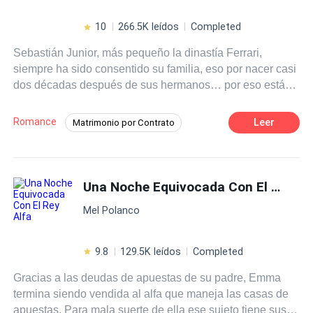
10
266.5K leídos
Completed
Sebastián Junior, más pequeño la dinastía Ferrari,
siempre ha sido consentido su familia, eso por nacer casi
dos décadas después de sus hermanos… por eso está
acostumbrado a tomar todo lo que quiere sin pedir
explicaciones y a que todos acepten sus propuestas sin
Romance
Leer
Matrimonio por Contrato
objetar, es soberbio,
orgulloso
, machista, engreído,
Despiadado
Venganza
Ritmo Rápido
rayando incluso a veces en la crueldad. Cuando se
enamoró de Briggitte Well, pensó que podría manipularla
Drama
Traición
CEO
como títere, lo que no sabe es que ella a pesar de ser
Una Noche Equivocada Con El Rey Alfa
Independiente
Aventurera
gentil, amorosa, no es una chica trofeo, ella ha tenido que
Mel Polanco
abrirse paso en la vida sin ayuda, y por eso no duda en ir
por sus sueños, ser una mujer de éxito y no depender de
nadie, además, no está dispuesta a que nadie
9.8
129.5K leídos
Completed
obstaculice su camino, ni siquiera él a quien ama con
Gracias a las deudas de apuestas de su padre, Emma
locura. Sin embargo, su determinación de ir tras su llevó
termina siendo vendida al alfa que maneja las casas de
a Sebastián a tomar una decisión impulsiva, con miras a
apuestas. Para mala suerte de ella ese sujeto tiene sus
hacerla pagar por no haber considerado su opinión,