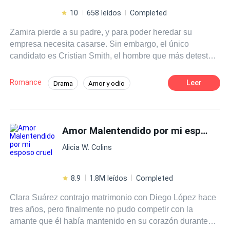
10
658 leídos
Completed
Zamira pierde a su padre, y para poder heredar su
empresa necesita casarse. Sin embargo, el único
candidato es Cristian Smith, el hombre que más detesta y
quien rompió su corazón en el pasado. Un matrimonio
por contrato unirá a dos personas que ya tuvieron la
Romance
Leer
Drama
Amor y odio
oportunidad de amarse, pero todo terminó en rencor.
Comedia romántica
CEO
Mujeriego
Ahora, ambos tendrán que sobrevivir a un matrimonio
donde el odio y el deseo estarán en constante batalla.
Matrimonio por Contrato
Erótico
¿Podrá Zamira soportar tres años casada con alguien tan
Amor Malentendido por mi esposo cruel
Protagonista femenina fuerte
irritante como Cristian Smith?
Arrepentimiento
Alicia W. Colins
8.9
1.8M leídos
Completed
Clara Suárez contrajo matrimonio con Diego López hace
tres años, pero finalmente no pudo competir con la
amante que él había mantenido en su corazón durante