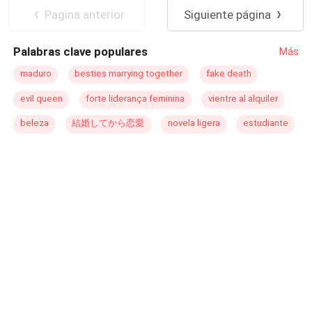
presidente de los EE.UU, un hombre temerario,
Perdón
Romance oscuro
Pagina anterior
Siguiente página
arrogante,
orgulloso
y muy mujeriego, que al conocer a
Diferencia de Edad
Contemporánea
Anelys decide que la quiere a su lado, y en su
Palabras clave populares
Más
convirtiéndola en su secretaria personal. Adentrándose
en un juego demasiado sexual en el que uno de ellos,
maduro
besties marrying together
fake death
perderá. CONTENIDO (+21)
evil queen
forte liderança feminina
vientre al alquiler
beleza
結婚してから恋愛
novela ligera
estudiante