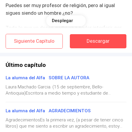
Puedes ser muy profesor de religión, pero al igual
sigues siendo un hombre ¿no?
Desplegar
Todo lo que yo desee, nadie va a poder interferir, por
qué voy a hacer todo lo posible por lograrlo y
Siguiente Capítulo
Descargar
obtenerlo.
Cueste lo que me cueste.
Último capítulo
La alumna del Alfa SOBRE LA AUTORA
Todos los derechos reservados.
Laura Machado Garcia. (15 de septiembre, Bello-
Antioquia)Escritora a medio tiempo y estudiante de
Ninguna parte de este libro puede ser reproducida,
medicina de la UDEA (Universidad de Antioquia),
copiada o distribuida de ninguna manera sin permiso
colombiana, amante del romance y el erotismo. Alcanzó su
expreso del autor, salvo en casos de extractos
La alumna del Alfa AGRADECIMIENTOS
popularidad gracias a la plataforma de Dreame, con la
breves citados en artículos de crítica o reseñas.
tetralogía "sedúceme" (2019-2022). Escribe desde que
AgradecimientosEs la primera vez, (a pesar de tener cinco
tenía doce años. Todavía no ha encontrado a su príncipe
libros) que me siento a escribir un agradecimiento, estoy
azul, pero tiene tres grandes amores: su familia, una gatita