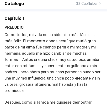
mediodía y como si fuera poco, es el alfa de una
Catálogo
32 Capítulos
poderosa manada del recinto. Pero, ¿Qué sucede
cuando Aria lo convierte en un capricho? ¿Y hará lo que
Capítulo 1
sea para cumplirlo? ¿Podrá un alfa como Jace
doblegarse ante los encantos de su alumna?
PRELUDIO
Como todos, mi vida no ha sido ni la más fácil ni la
más feliz. El momento donde sentí que murió gran
parte de mi alma fue cuando perdí a mi madre y mi
hermana, aquello me hizo cambiar de muchas
formas…, Antes era una chica muy estudiosa, amaba
estar con mi familia y hacer sentir orgullosos a mis
padres… pero ahora para muchas personas puedo ser
una muy mal influencia, una chica poco elegante y sin
valores, grosera, altanera, mal hablada y hasta
promiscua.
Después, como si la vida me quisiese demostrar