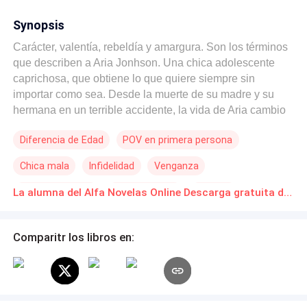
Synopsis
Carácter, valentía, rebeldía y amargura. Son los términos
que describen a Aria Jonhson. Una chica adolescente
caprichosa, que obtiene lo que quiere siempre sin
importar como sea. Desde la muerte de su madre y su
hermana en un terrible accidente, la vida de Aria cambio
para siempre. Peor aún cuando años después su padre
Diferencia de Edad
POV en primera persona
se casó con Cassandra Wilcon, una madrastra tan terrible
como cruela de vil. Aria ha sido expulsada de todo
Chica mala
Infidelidad
Venganza
instituto en el que pone un pie, su padre harto de su
terrible comportamiento decide enviarla al internado
Poder Femenino
Independiente
Rebelde
La alumna del Alfa Novelas Online Descarga gratuita de PDF
“Liberty Blue High school en Londres, Inglaterra. El cual
Contemporánea
tiene fama por ser tan estricto como un cuartel militar, con
más reglas que diversión y no es para menos, ya que se
Comparitr los libros en:
encuentra a cargo de una teniente egresada de la milicia.
La vida de Aria cambia para siempre una vez que conoce
a Jace Daniels quien aparenta ser un simple profesor de
religión, pero que esta tan ardiente como el sol de