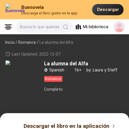
Buenovela
Descargar
Descarga el libro gratis en la app
Mi biblioteca
Busca lo que quieras
Inicio /
Romance
/
La alumna del Alfa
Last Updated: 2022-12-07
La alumna del Alfa
Spanish
·
16+
·
by: Laura y Steff
Romance
Completo
Descargar el libro en la aplicación