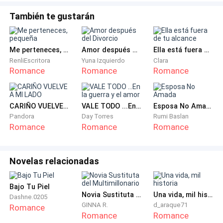
suben
También te gustarán
Me perteneces, pequeña
Amor después del Divorcio
Ella está fuera de tu alcance
RenliEscritora
Yuna Izquierdo
Clara
Romance
Romance
Romance
CARIÑO VUELVE A MI LADO
VALE TODO ...En la guerra y el amor
Esposa No Amada
Pandora
Day Torres
Rumi Baslan
Romance
Romance
Romance
Novelas relacionadas
Bajo Tu Piel
Novia Sustituta del Multimillonario
Una vida, mil historia
Dashne.0205
GINNA R.
d_araque71
Romance
Romance
Romance