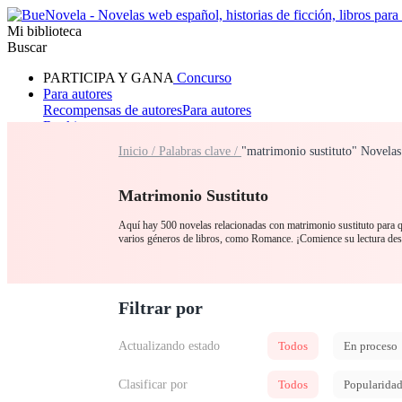
Mi biblioteca
Buscar
PARTICIPA Y GANA
Concurso
Para autores
Recompensas de autores
Para autores
Ranking
Navegar
Inicio /
Palabras clave /
"matrimonio sustituto" Novelas
Novelas
Cuentos Cortos
Todos
Romance
Hombre lobo
Mafia
Sistema
Fantasía
Urbano
LG
Matrimonio Sustituto
Aquí hay 500 novelas relacionadas con matrimonio sustituto para qu
varios géneros de libros, como Romance. ¡Comience su lectur
Filtrar por
Actualizando estado
Todos
En proceso
Clasificar por
Todos
Popularida