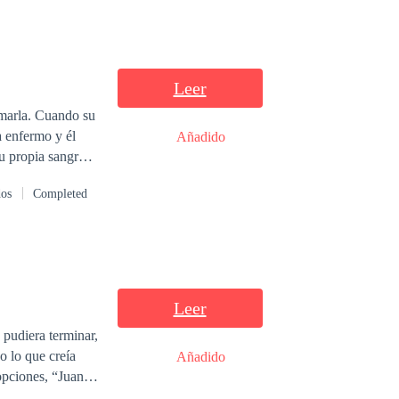
Leer
amarla. Cuando su
a enfermo y él
Añadido
u propia sangre.
imientos, que lo
dos
Completed
as las barreras
 Aidan con una
sobre
extrañamente
sí misma, no podía
Leer
pudiera terminar,
o lo que creía
Añadido
opciones, “Juan
 que le salve la