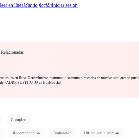
Mundo ficción
Iniciar sesión
 Relacionadas
BTQ+
YA/TEEN
Paranormal
Misterio/Thriller
Oriental
Juegos
Historia
MM
e las lea en línea. Generalmente, matrimonio sustituto o historias de novelas similares se pued
a desde PADRE SUSTITUTO en BueNovela!
Completo
d
Recomendación
Evaluación
Última actualización