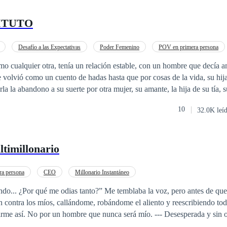
ITUTO
Desafío a las Expectativas
Poder Femenino
POV en primera persona
o
CEO
Profesor
Traición
Contemporánea
mo cualquier otra, tenía un relación estable, con un hombre que decía 
 volvió como un cuento de hadas hasta que por cosas de la vida, su hij
a la abandono a su suerte por otra mujer, su amante, la hija de su tía, s
 tan dolorosa se volvió fría, distante, una mujer sin ningún tipo de sent
10
32.0K leí
abajar y cuidar de su hija hasta que conoce a un hombre que hará que tod
n al suelo. __Puedo enseñarte lo que es el amor en realidad __le dice
ltimillonario
 a podido, ¿¿no es verdad?? __Eres un imbécil __respondió en tono frío. Se giro 
epartamento del chico, su voz ronca y sensual, le gustaba, sus palabras 
erior se encendiera una fogata, no debía sentir nada por nadie se dijo a 
a persona
CEO
Millonario Instantáneo
dos veces, su corazón no lo resistiría.
o... ¿Por qué me odias tanto?” Me temblaba la voz, pero antes de que 
ron contra los míos, callándome, robándome el aliento y reescribiendo tod
irme así. No por un hombre que nunca será mío. --- Desesperada y sin 
ribulado hogar con su hermano menor enfermo, rezando por un milagro