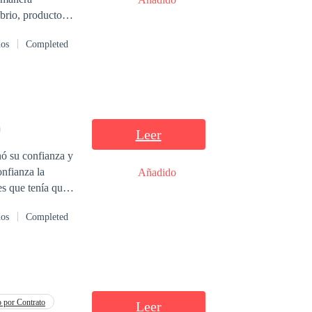
dos
Completed
Leer
nó su confianza y
Añadido
 aceptó, se
dos
Completed
 su prometido era
ra uno de sus
a mal, con la
ro también
 por Contrato
Leer