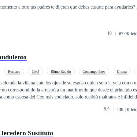
Millonario Instantáneo
Rebelde
momento a otro tus padres te dijeran que debes casarte para ayudarlos?
10
67.0K leí
audulento
Rechazo
CEO
Ritmo Rápido
Contemporánea
Drama
siderada la villana ante los ojos de su esposo quien solo la veía como 
 no correspondido la arrastró a un matrimonio que desde el principio es
da como esposa del Ceo más codiciado, solo recibió maltratos e infidelid
presentarse en público con su compañera de vida porque su tiempo y am
9.9
138.7K leí
 Catherine, Camila Clark. La vida de Catherine era solo una mentira, 
millaciones y soledad y una constante presencia de “Demanda de divorci
ación porque solo quería estar al lado del hombre que amaba. Todo ca
Heredero Sustituto
la salud de Catherine empeora y se ve envuelta en conflictos mayores 