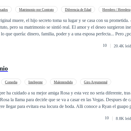
da no prosperaría de esta forma, así que por primera vez se arma de valo
io firmada “Esto es lo que anhelabas, ahora seré libre, espero no verte 
sados
Matrimonio por Contrato
Diferencia de Edad
Heredero / Heredera
ecididas. Ella se marcha a retomar la vida que renunció por él, pero ¡sor
dentidad oculta
POV en tercera persona
al muere, el hijo secreto toma su lugar y se casa con su prometida. - Ambos sabían
 pedir perdón ¿será demasiado tarde?
tituto, pero su matrimonio se sintió real. El amor y el deseo surgieron i
milia, poder y a una esposa perfecta... Pero ¿por cuánto tiempo?
 volvería por lo que era suyo? Quizás ser el reemplazo no sería suficien
10
20.4K leí
nio
Comedia
Inteligente
Malentendido
Giro Argumental
e ha cuidado a su mejor amiga Rosa y esta vez no seria diferente, tras
en las Vegas. Despues de casi doce horas de
 a Ryan el guapo pero insufrible
cia de ella apoya 100% a la pareja. Cuando el matrimonio se lleva acabo,
10
8.8K leí
ellos están allí, los padres de la novia habían decidido pasar unos días en aquel lugar.