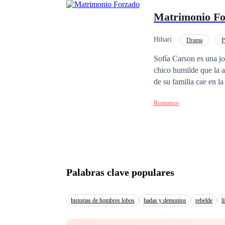
Matrimonio F
Hibari
Drama
P
De Odio al Amor
Sofía Carson es una j
chico humilde que la
de su familia cae en l
imponerle un matrimon
Romance
enamorado de Sofía de
enfrentarse a las intr
Palabras clave populares
historias de hombres lobos
hadas y demonios
rebelde
l