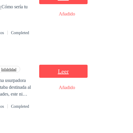
 ¿Cómo sería tu
Añadido
dos
Completed
Infidelidad
Leer
una usurpadora
taba destinada al
Añadido
ades, este ni
or le pertenecían
dos
Completed
tuvo que pasar
o” Claro que ella
mbia
que le hicieron