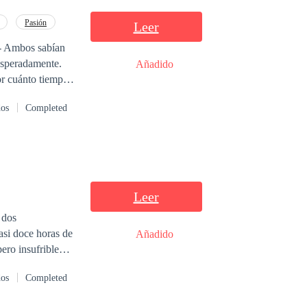
r para presentar
nunca más” dichas
Pasión
Leer
presa! Esta vez es
nesperadamente.
Añadido
te... Quería ser
dos
Completed
Leer
 dos
Añadido
 a ellos los
dos
Completed