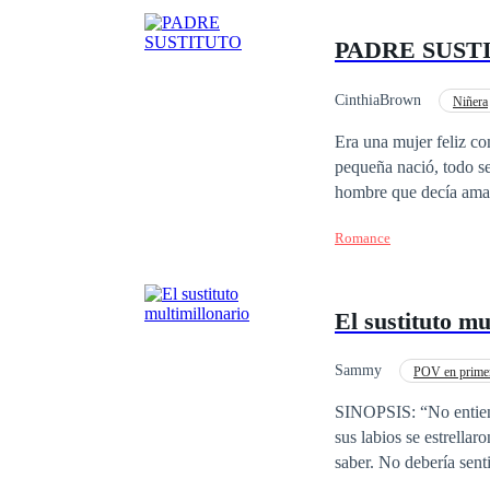
PADRE SUST
CinthiaBrown
Niñera
Matrimonio por Contrat
Era una mujer feliz co
pequeña nació, todo se
hombre que decía amarl
Después de esa traición
Romance
único que hacía era tr
de su corazón se venga
sonrisa. __Lo mejor será que te alejes de mi __responde Nicolle en tono seco. __Tienes miedo que te haga
El sustituto mu
sentir lo que nunca nadie
sus pies y salió del d
hicieron que en su int
Sammy
POV en primer
cometer el mismo error 
SINOPSIS: “No entiend
sus labios se estrella
saber. No debería sent
Romano” huye de su at