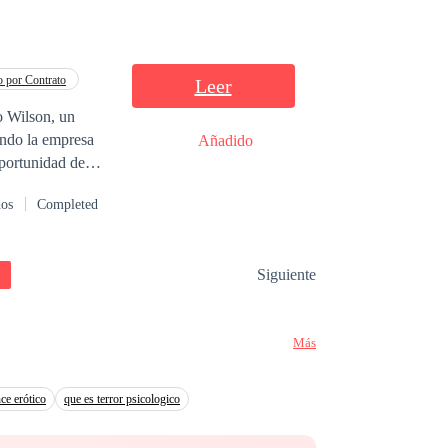
 por Contrato
Leer
o Wilson, un
ndo la empresa
Añadido
oportunidad de
 ha estado
dos
Completed
 deberá
Siguiente
Más
ce erótico
que es terror psicologico