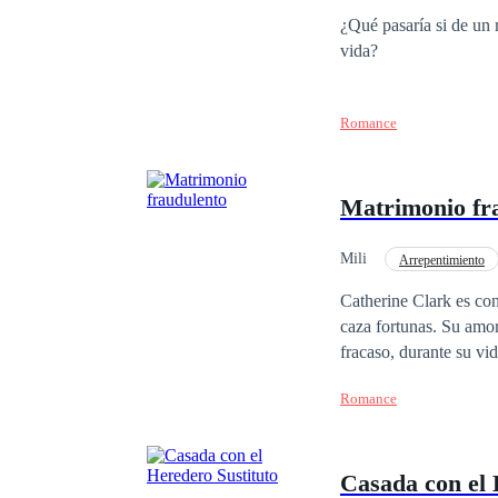
Poder Femenino
¿Qué pasaría si de un 
vida?
Romance
Matrimonio fr
Mili
Arrepentimiento
Catherine Clark es con
caza fortunas. Su amor
fracaso, durante su vi
siquiera era capaz de 
Romance
a la hermana gemela de
por un calvario de hu
rechazaba toda negoci
Casada con el 
repentinamente cuando 