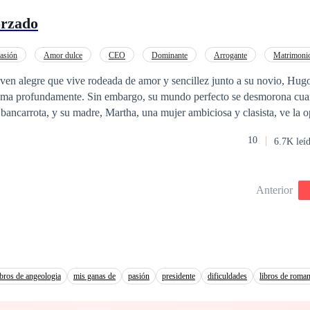
orzado
asión
Amor dulce
CEO
Dominante
Arrogante
Matrimonio
Amor de casados
oven alegre que vive rodeada de amor y sencillez junto a su novio, Hug
 ama profundamente. Sin embargo, su mundo perfecto se desmorona cua
a bancarrota, y su madre, Martha, una mujer ambiciosa y clasista, ve la 
io de conveniencia con Fernando Davis, un millonario que, en secreto,
10
6.7K leí
sde siempre. Mientras Sofía lucha por mantener su relación con Hugo,
igas de su madre y a los dilemas de un amor prohibido.
Anterior
ibros de angeologia
mis ganas de
pasión
presidente
dificuldades
libros de roman