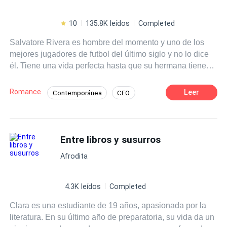
10
135.8K leídos
Completed
Salvatore Rivera es hombre del momento y uno de los
mejores jugadores de futbol del último siglo y no lo dice
él. Tiene una vida perfecta hasta que su hermana tiene
un accidente dejando a su única hija a su cuidado. Eso lo
deja en la necesidad de hacer algunos cambios a su
Romance
Leer
Contemporánea
CEO
vida. La primera: encontrar una esposa. No tendría por
Mujeriego
Comedia
Ritmo Rápido
qué ser algo difícil, sino fuera porque ya está casado.
Isabella De Luca nunca creyó que su vida daría un giro
Matrimonio Exprés
Divorcio
completo el día que Salvatore regresara a su vida.
Entre libros y susurros
Matrimonio por Contrato
Jugador
¿Cómo es posible que estén casados? En su mente solo
Afrodita
hay una solución posible, pero él tiene otros planes y
quizás ella no tenga más opciones que ceder.
4.3K leídos
Completed
Clara es una estudiante de 19 años, apasionada por la
literatura. En su último año de preparatoria, su vida da un