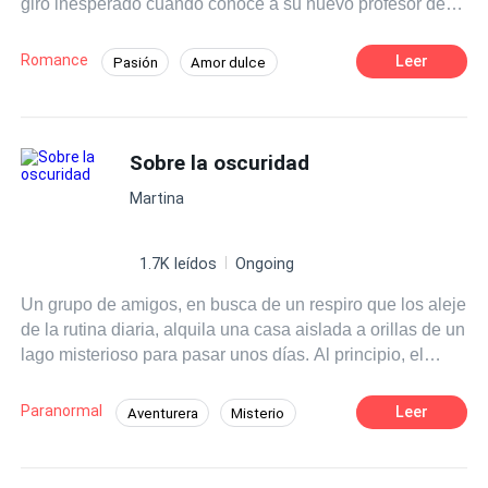
giro inesperado cuando conoce a su nuevo profesor de
literatura, el Sr. Martínez, un hombre carismático y
talentoso que despierta en ella una admiración profunda.
Romance
Leer
Pasión
Amor dulce
A medida que las clases avanzan Clara se siente cada
Chica buena
Profesor
vez más atraída por su forma de enseñar y su manera de
ver el mundo.
Diferencia de Edad
Campus
Sobre la oscuridad
Primer Amor
Martina
1.7K leídos
Ongoing
Un grupo de amigos, en busca de un respiro que los aleje
de la rutina diaria, alquila una casa aislada a orillas de un
lago misterioso para pasar unos días. Al principio, el
lugar parece un remanso de paz, ideal para relajarse,
pero poco a poco fenómenos extraños comienzan a
Paranormal
Leer
Aventurera
Misterio
perturbar esa tranquilidad. Se va revelando, de forma
Héroe / Heroína:
Apocalipsis
escalonada, la presencia maligna que acecha, vinculada
al oscuro pasado de la casa y del lago, y que juega sin