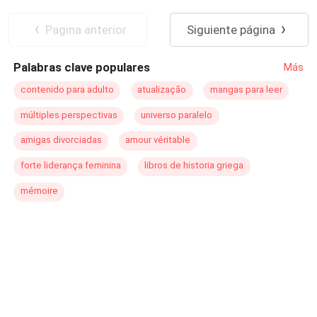
por ajuda. Afinal, como consertar os problemas dos
outros quando você mesmo não consegue fazê-lo?
Pagina anterior
Siguiente página
Palabras clave populares
Más
contenido para adulto
atualização
mangas para leer
múltiples perspectivas
universo paralelo
amigas divorciadas
amour véritable
forte liderança feminina
libros de historia griega
mémoire