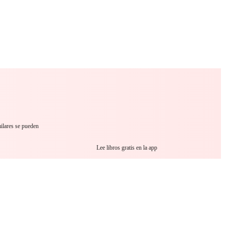
 Romance
Sci-Fi
Guerra
Otros
milares se pueden
Lee libros gratis en la app