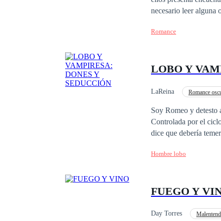
necesario leer alguna otra de mis no
y producto de mi imagi
Romance
LOBO Y VAM
LaReina
Romance osc
Desafío a las Expectativ
Soy Romeo y detesto a 
Controlada por el cicl
dice que debería teme
preciada biblioteca. 
Hombre lobo
compañera. La bestia d
mantenerla con vida, 
heridas, la protegeré 
FUEGO Y VI
Day Torres
Malentend