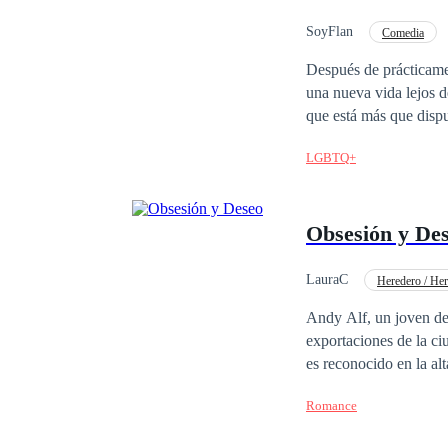
entre nosotros ¿Podrá 
SoyFlan
Comedia
Malentendido
Re
Después de prácticame
una nueva vida lejos de ellos. Pero al tratar de vivir monótonamente, llama la at
que está más que dispuesto en hacer s
secretos y artimañas, pa
LGBTQ+
historia contiene esce
perturbador para algun
del lector.**
Obsesión y De
LauraC
Heredero / Her
Arrepentimiento
Andy Alf, un joven de
exportaciones de la ci
es reconocido en la al
Camille, una chica hum
Romance
universidad, logra con
en el área de recursos