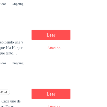
eídos
Ongoing
Leer
epitiendo una y
Añadido
que tanto
o escritora
eídos
Ongoing
 que solamente
e Edad
Leer
de
das. No es
Añadido