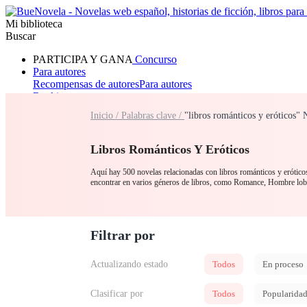
Mi biblioteca
Buscar
PARTICIPA Y GANA
Concurso
Para autores
Recompensas de autores
Para autores
Ranking
Navegar
Inicio /
Palabras clave /
"libros románticos y eróticos"
Novelas
Cuentos Cortos
Todos
Romance
Hombre lobo
Mafia
Sistema
Fantasía
Urbano
LG
Libros Románticos Y Eróticos
Aquí hay 500 novelas relacionadas con libros románticos y eróticos 
encontrar en varios géneros de libros, como Romance, Hombre lo
Filtrar por
Actualizando estado
Todos
En proceso
Clasificar por
Todos
Popularida