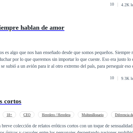
10
4.2K l
.
siempre hablan de amor
os es algo que nos han enseñado desde que somos pequeños. Siempre r
 lo que queremos sin importar lo que cueste. Eso era justo lo que Isla Harper
se subió a un avión para ir al otro extremo del país, para perseguir eso 
 imaginó jamás era que, junto con los logros de su naciente carrera com
10
9.3K l
 más, nuevas amistades, nuevos gustos, pero sobre todo, algo sobre lo
odo, ¿puede ir el amor de la
eos?
s cortos
18+
CEO
Heredero / Heredera
Multimillonario
Diferencia d
ura de Una Noche
reve colección de relatos eróticos cortos con un toque de sensualidad. Cada uno 
ros únicos y casuales entre los personajes despertando pasiones prohibi