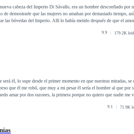
Ritmo Rápido
 nueva cabeza del Imperio Di Sávallo, era un hombre desconfiado por n
do de demostrarle que las mujeres no amaban por demasiado tiempo, así
ue las bóvedas del Imperio. Allí lo había metido después de que el amo
as personitas que más quería en el
9.9
179.2K leí
ncontrarse con ella: Isabella Valenti, Bells, la mujer que más odiaba y 
nto se daría cuenta de que aquella nueva oportunidad con la mujer que 
ciles de vencer.
re será él, lo supe desde el primer momento en que nuestras miradas, se 
beso que él me robó, que muy a mi pesar él sería el hombre al que por
puedo amar por dos razones, la primera porque no quiero que nadie me v
 está a la altura de mis ambiciones. Dex: La amé desde el primer instante
9.1
71.9K l
mujer más hermosa, que mis ojos han visto, que mis labios han besado y
pero, gran defecto es, su ambición. Y aunque sé que tengo todo en con
a y lograr que nuestro amor sea mayor que su ambición, para que ella 
nías