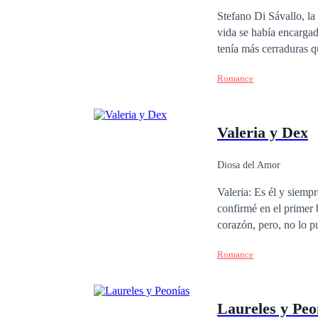
Diferencia de Edad
Stefano Di Sávallo, la
vida se había encarga
tenía más cerraduras q
lo abandonara sin explicaciones. Sin embargo, la enfermedad de una de l
Romance
mundo, lo obligó a ree
ayudarlo. Quizás Stefano se tragara su orgullo por un tiempo, pero el rencor... el rencor de un Di Sávallo no
conocía límites, y pro
Valeria y Dex
venía con desafíos difí
Diosa del Amor
Valeria: Es él y siemp
confirmé en el primer 
corazón, pero, no lo 
corazón y la segunda, porque él no
Romance
que la vi. Ella es la 
han tocado. Su único, 
propuesto conquistarl
Laureles y Peo
soy. Somos Valeria y Dex, dos polos opuestos que nos atrajimos y que nada pudo frenar el sentimiento surgido