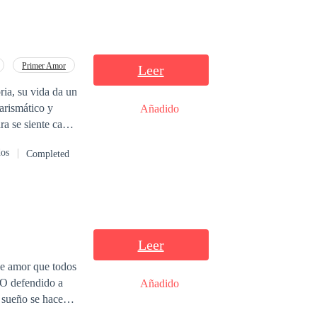
Primer Amor
Leer
ria, su vida da un
arismático y
Añadido
ra se siente cada
dos
Completed
Leer
se amor que todos
¿O defendido a
Añadido
 Tal vez sería