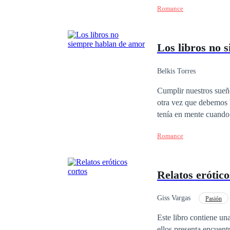
Romance
mejor renunciar a todo
Los libros no 
Belkis Torres
Cumplir nuestros sueñ
otra vez que debemos luchar por
tenía en mente cuando 
anhelaba. Lo que no se
Romance
vendrían muchas cosas
había escrito y leído: el amor. ¿Es posible que los sueños se cumplan? Pero, sobre t
mano de nuestros des
Relatos erótico
Giss Vargas
Pasión
Infidelidad
Avent
Este libro contiene una b
ellos presenta encuent