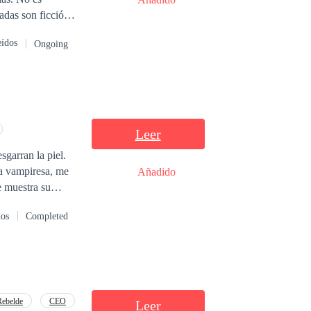
a.
eídos
Ongoing
Leer
sgarran la piel.
la vampiresa, me
Añadido
 muestra su
ro como
dos
Completed
necesito
uto curando sus
Rebelde
CEO
Leer