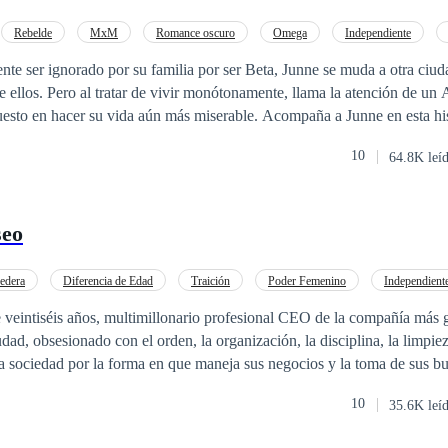
triunfar el poder del amor?
Rebelde
MxM
Romance oscuro
Omega
Independiente
chazo
nte ser ignorado por su familia por ser Beta, Junne se muda a otra ciu
ención de un Alfa dominante
u vida aún más miserable. Acompaña a Junne en esta historia repleta de
ra ver si él finalmente encontrará un lugar a donde pertenecer y ser amado. *
10
64.8K leí
nas sexualmente explícitas y contenido para adultos que puede consider
os lectores, también incluye escenas de abuso y autolesión. Se recomie
seo
edera
Diferencia de Edad
Traición
Poder Femenino
Independient
Ritmo Rápido
Pasión
 veintiséis años, multimillonario profesional CEO de la compañía más 
udad, obsesionado con el orden, la organización, la disciplina, la limpi
ta sociedad por la forma en que maneja sus negocios y la toma de sus b
ilde de veinticinco años, graduada en la facultad de psicología de una
10
35.6K leí
seguir un trabajo fuera de su pueblo natal en la empresa de Andy, para
 humanos, ella lo acepta lejos de su hogar, ya que la paga es bastante ll