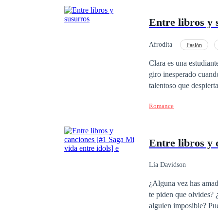
Entre libros y
Afrodita
Pasión
Clara es una estudiant
giro inesperado cuando
talentoso que despiert
vez más atraída por s
Romance
Entre libros y 
Lía Davidson
¿Alguna vez has amado
te piden que olvides?
alguien imposible? Pues te diré algo, esa es la rutina de una fan. ¿Pero que pasaría si un día tu sueño se hace
realidad? ¿O que ocurri