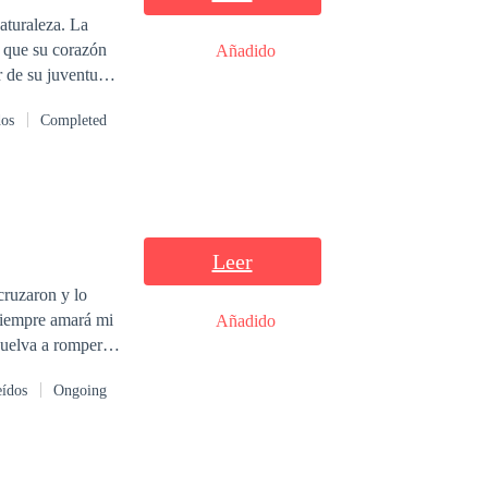
aturaleza. La
 que su corazón
Añadido
r de su juventud
dos
Completed
la única que podía
había amado...
Leer
cruzaron y lo
 siempre amará mi
Añadido
uelva a romper el
eídos
Ongoing
 que mis manos
tra, me he
me amé por quién