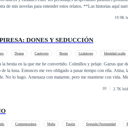
velas para entender estos relatos. **Las historias aquí narradas son ficción
nación. La reproducción total o parcial de este material queda prohibid
19.9K l
PIRESA: DONES Y SEDUCCIÓN
uro
Drama
Cautiverio
Bestia
Licántropo
Identidad oculta
as
Amor Prohibido
De Odio al Amor
la bestia en la que me he convertido. Colmillos y pelaje. Garras que de
o de la luna. Entonces me veo obligado a pasar tiempo con ella. Atina, 
rle. No lo hago. Amenaza con matarme, pero me mantiene con vida. Me
Como ratón de biblioteca, estoy enamorado. Como hombre lobo, la quie
10
2.7K leí
entro de mí quiere perseguirla, reclamarla. Hacerla mía. Pero primero 
porque la maldición sigue intentando arrebatarme a Atina. Aunque disfr
de más daño, incluso si tengo que dar mi vida por la suya.
NO
ido
Contemporánea
Mafia
Pasión
Segunda Oportunidad