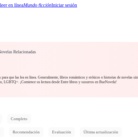
Mundo ficción
Iniciar sesión
 Novelas Relacionadas
BTQ+
YA/TEEN
Paranormal
Misterio/Thriller
Oriental
Juegos
Historia
MM
para que las lea en línea. Generalmente, libros románticos y eróticos o historias de novelas si
bo, LGBTQ+. ¡Comience su lectura desde Entre libros y susurros en BueNovela!
Completo
d
Recomendación
Evaluación
Última actualización