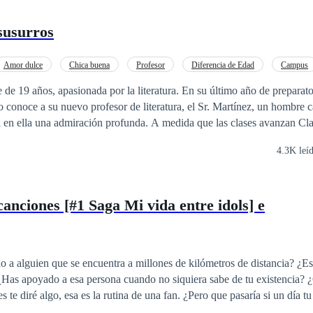
 susurros
Amor dulce
Chica buena
Profesor
Diferencia de Edad
Campus
e de 19 años, apasionada por la literatura. En su último año de preparato
 conoce a su nuevo profesor de literatura, el Sr. Martínez, un hombre c
a en ella una admiración profunda. A medida que las clases avanzan Cla
u forma de enseñar y su manera de ver el mundo.
4.3K leí
canciones [#1 Saga Mi vida entre idols] e
 a alguien que se encuentra a millones de kilómetros de distancia? ¿E
 ¿Has apoyado a esa persona cuando no siquiera sabe de tu existencia? 
ría si de repente aquel pilar donde te sostenía se derrumban te tus ojos?