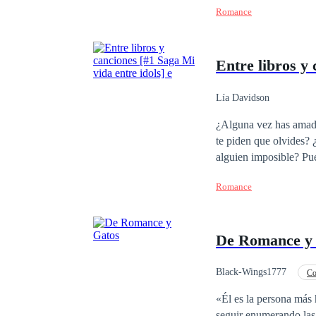
Romance
vendrían muchas cosas
había escrito y leído: el amor. ¿Es posible que los sueños se cumplan? Pero, sobre t
mano de nuestros des
Entre libros y 
Lía Davidson
¿Alguna vez has amado
te piden que olvides?
alguien imposible? Pues te diré algo, esa es la rutina de una fan. ¿Pero que pasaría si un día tu sueño se hace
realidad? ¿O que ocurri
Romance
mejor renunciar a todo
De Romance y
Black-Wings1777
Co
CEO
«Él es la persona más 
seguir enumerando las