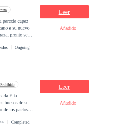
nina
Leer
a parecía capaz
cano a su nuevo
Añadido
aza, pronto se
tra. Pero cuando
eídos
Ongoing
én podría ser su
Prohibido
Leer
mada Elia
os huesos de su
Añadido
 memoria. Guiada
dos
Completed
 olvidado su
rpo sembrado por