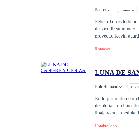
Pao-mizu
Comedia
Diferencia de Edad
Felicia Torres lo tien
de sacudir su mundo… 
proyecto, Kevin guard
convierte en un duelo
Romance
el pasado regresa con
única salvación.
LUNA DE SA
Rob Hernandez
Homb
En lo profundo de un b
despierta a un llamado
linaje y en la médula de una tie
sellan con savia, cant
Hombre lobo
por ancianos que calla
propio origen, se conv