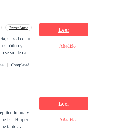
Primer Amor
Leer
ria, su vida da un
arismático y
Añadido
ra se siente cada
dos
Completed
Leer
epitiendo una y
Añadido
que tanto
o escritora