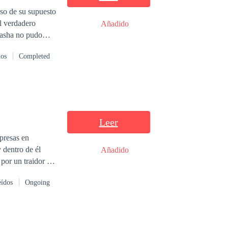
so de su supuesto
l verdadero
Añadido
Sasha no pudo
ada de él desde
dos
Completed
a conocido como el
Leer
presas en
 dentro de él
Añadido
 sombras, que al
eídos
Ongoing
os no
z creian roto, y