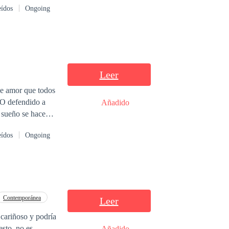
eídos
Ongoing
 que solamente
Leer
se amor que todos
¿O defendido a
Añadido
 Tal vez sería
eídos
Ongoing
Contemporánea
Leer
 cariñoso y podría
sto, no es
Añadido