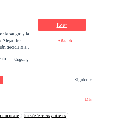
el reencuentro.
relato donde la
Leer
r la sangre y la
 a Alejandro
Añadido
eídos
Ongoing
Siguiente
Más
humor picante
libros de detectives y misterios