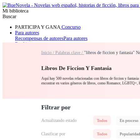
Mi biblioteca
Buscar
PARTICIPA Y GANA
Concurso
Para autores
Recompensas de autores
Para autores
Ranking
Navegar
Inicio /
Palabras clave /
"libros de ficcion y fantasia" 
Novelas
Cuentos Cortos
Todos
Romance
Hombre lobo
Mafia
Sistema
Fantasía
Urbano
LG
Libros De Ficcion Y Fantasia
Aquí hay 500 novelas relacionadas con libros de ficcion y fantasia p
encontrar en varios géneros de libros, como Romance, LGBTQ+, H
Filtrar por
Actualizando estado
Todos
En proceso
Clasificar por
Todos
Popularida