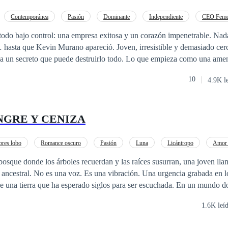
Contemporánea
Pasión
Dominante
Independiente
CEO Feme
De Odio al Amor
Verdad Oculta
e todo bajo control: una empresa exitosa y un corazón impenetrable. Nad
hasta que Kevin Murano apareció. Joven, irresistible y demasiado cer
a un secreto que puede destruirlo todo. Lo que empieza como una amen
 de pasiones y poder, donde cada movimiento podría volverse en su con
10
4.9K l
 peligros y obsesiones, Felicia descubrirá que la mayor amenaza… tambi
NGRE Y CENIZA
res lobo
Romance oscuro
Pasión
Luna
Licántropo
Amor 
osque donde los árboles recuerdan y las raíces susurran, una joven lla
 ancestral. No es una voz. Es una vibración. Una urgencia grabada en l
rra que ha esperado siglos para ser escuchada. En un mundo donde los pactos se
o y silencio compartido, Elia inicia un camino que no tiene mapa, solo
1.6K leí
n más de lo que explican, lobos que arden sin quemar y clanes que han
ierte en mucho más que una testigo. Se vuelve canal, espiral viva, cue