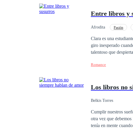
Entre libros y
Afrodita
Pasión
Clara es una estudiant
giro inesperado cuando
talentoso que despiert
vez más atraída por s
Romance
Los libros no 
Belkis Torres
Cumplir nuestros sueñ
otra vez que debemos luchar por
tenía en mente cuando 
anhelaba. Lo que no se