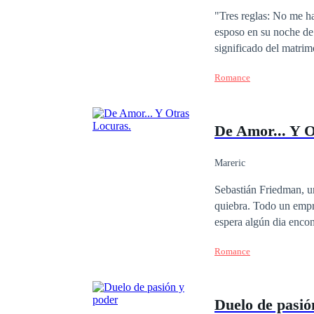
Ritmo Rápido
Co
"Tres reglas: No me h
esposo en su noche de
significado del matri
explicar la alegría qu
Romance
sus días escolares, pe
De Amor... Y O
Mareric
Sebastián Friedman, u
quiebra. Todo un empre
espera algún dia encontrar el amor,
su círculo lo acerca a
Romance
querer escapar de uno de ellos la lleva a cono
culpa, el agradecimiento
saben que pasa, no co
Duelo de pasió
dar paso a sus verdad