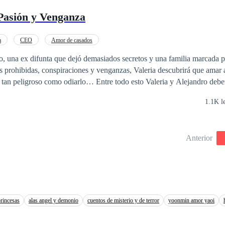
Pasión y Venganza
ias. No se buscan tronos, sino raíces. La épica no es del dominio, sino d
erpo y territorio, de cantos sin lengua y huellas que no desaparecen. Un 
se encarna.
a
CEO
Amor de casados
 una ex difunta que dejó demasiados secretos y una familia marcada po
es prohibidas, conspiraciones y venganzas, Valeria descubrirá que amar
lo… Entre todo esto Valeria y Alejandro deberán decidir si son
1.1K l
Anterior
princesas
alas angel y demonio
cuentos de misterio y de terror
yoonmin amor yaoi