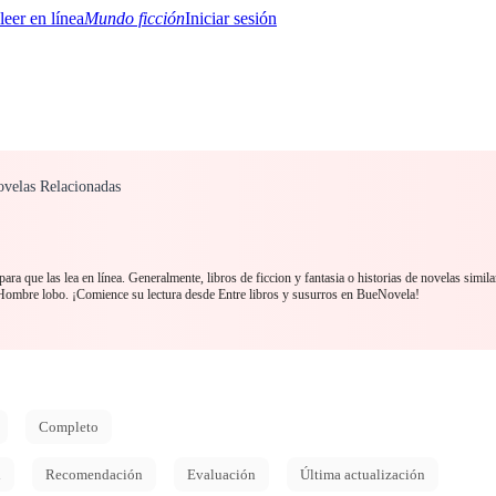
Mundo ficción
Iniciar sesión
Novelas Relacionadas
BTQ+
YA/TEEN
Paranormal
Misterio/Thriller
Oriental
Juegos
Historia
MM
ara que las lea en línea. Generalmente, libros de ficcion y fantasia o historias de novelas simil
ombre lobo. ¡Comience su lectura desde Entre libros y susurros en BueNovela!
Completo
d
Recomendación
Evaluación
Última actualización