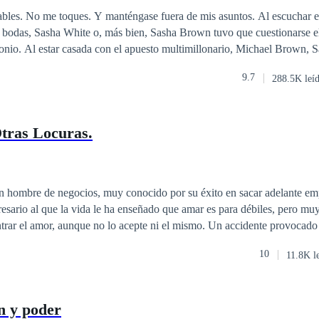
ntemporánea
Mujeriego
Matrimonio por Contrato
ables. No me toques. Y manténgase fuera de mis asuntos. Al escuchar e
 bodas, Sasha White o, más bien, Sasha Brown tuvo que cuestionarse e
monio. Al estar casada con el apuesto multimillonario, Michael Brown, 
e sentía y como el destino le había favorecido. Ella había estado enamor
9.7
288.5K leí
ro no había podido perseguirlo debido al hecho de que en la escuela er
chico .~~~~~ Contiene las tres series de libros. Disfrutar :)
tras Locuras.
n hombre de negocios, muy conocido por su éxito en sacar adelante em
sario al que la vida le ha enseñado que amar es para débiles, pero muy
 aunque no lo acepte ni el mismo. Un accidente provocado por un traidor de
 la vida de Lizandra James, una chica con tantos problemas, oculta entre
10
11.8K l
cerlo. Los dos no saben que pasa, no logran comprender si la
 o algo mas los hace sentir aquello tan especial que muchos llaman amor. Los d
mprenden como es que una sola persona pudo reparar aquello que una ve
n y poder
eros sentimientos y verdaderas emociones.