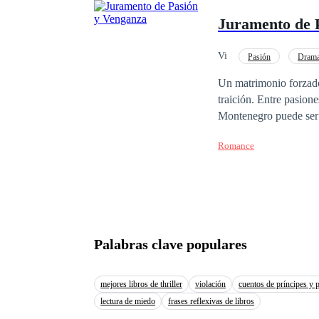
la historia. El Canto de la Espiral es el primer libro de una saga en cuatro movimientos. Aquí no se narran
Juramento de 
batallas, sino ceremon
Este es un viaje de cu
historia no se cuenta: 
Vi
Pasión
Dram
Un matrimonio forzado,
traición. Entre pasion
Montenegro puede ser tan peligroso como odiar
aliados o enemigos...
Romance
Palabras clave populares
mejores libros de thriller
violación
cuentos de príncipes y 
lectura de miedo
frases reflexivas de libros