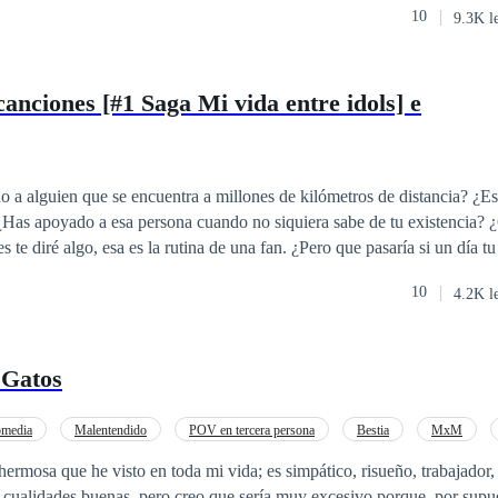
10
9.3K l
 más, nuevas amistades, nuevos gustos, pero sobre todo, algo sobre lo
odo, ¿puede ir el amor de la
eos?
canciones [#1 Saga Mi vida entre idols] e
 a alguien que se encuentra a millones de kilómetros de distancia? ¿E
 ¿Has apoyado a esa persona cuando no siquiera sabe de tu existencia? 
ría si de repente aquel pilar donde te sostenía se derrumban te tus ojos?
10
4.2K l
.
 Gatos
media
Malentendido
POV en tercera persona
Bestia
MxM
hermosa que he visto en toda mi vida; es simpático, risueño, trabajador,
 cualidades buenas, pero creo que sería muy excesivo porque, por supue