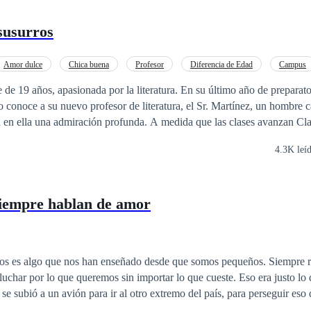
 susurros
Amor dulce
Chica buena
Profesor
Diferencia de Edad
Campus
e de 19 años, apasionada por la literatura. En su último año de preparato
 conoce a su nuevo profesor de literatura, el Sr. Martínez, un hombre c
a en ella una admiración profunda. A medida que las clases avanzan Cla
u forma de enseñar y su manera de ver el mundo.
4.3K leí
siempre hablan de amor
os es algo que nos han enseñado desde que somos pequeños. Siempre r
 lo que queremos sin importar lo que cueste. Eso era justo lo que Isla Harper
se subió a un avión para ir al otro extremo del país, para perseguir eso 
 imaginó jamás era que, junto con los logros de su naciente carrera com