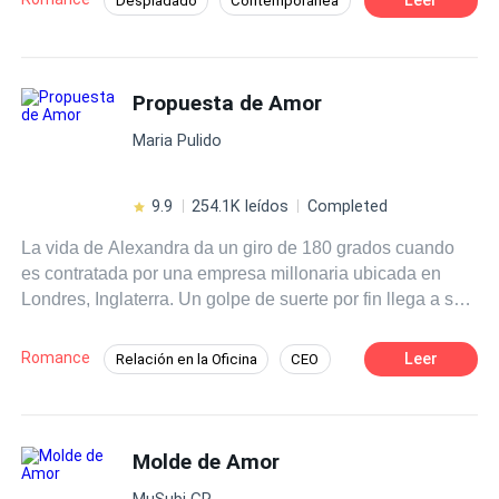
Despiadado
Contemporánea
amor? Cuando el amor es quien gana.
Romance oscuro
Comedia
CEO
Independiente
Propuesta de Amor
Maria Pulido
9.9
254.1K leídos
Completed
La vida de Alexandra da un giro de 180 grados cuando
es contratada por una empresa millonaria ubicada en
Londres, Inglaterra. Un golpe de suerte por fin llega a su
vida, cuando no solo el pago cubre sus gastos, sino que
consigue una beca para seguir estudiando en la
Romance
Leer
Relación en la Oficina
CEO
universidad, y eso sumado, a que generará una hoja de
Traición
Pasión
Identidad oculta
vida alucinante. Aunque se vea una chica segura de sí
misma, Alexandra tiene un pasado que puede hacer que
Romance oscuro
Ritmo Rápido
todas las cosas que ha conseguido con tanto esfuerzo, se
Molde de Amor
vengan abajo de un solo tiro. Así que es indispensable
MuSubi GR