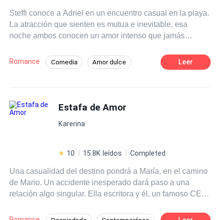
Steffi conoce a Adriel en un encuentro casual en la playa.
La atracción que sienten es mutua e inevitable, esa
noche ambos conocen un amor intenso que jamás
creyeron encontrar. Pero, el destino les tiene preparado
una ingrata sorpresa. Él es el novio de su hermana y ella
Romance
Leer
Comedia
Amor dulce
tendrá que luchar con su corazón para evitar ese sinfín de
Profesor
Romance oscuro
emociones que le provoca el tenerlo cerca. La traición y
ese fuerte deseo de ceder ante la pasión que ambos han
Diferencia de Edad
Despiadado
despertado con ese primer beso, han abierto las puertas
Estafa de Amor
Trillizos
Traición
Amor Prohibido
a un secreto compartido del que anhelan escapar. ¿Qué
Karerina
podría salir mal en esta lucha por no dejarse llevar por el
corazón?
10
15.8K leídos
Completed
Una casualidad del destino pondrá a María, en el camino
de Mario. Un accidente inesperado dará paso a una
relación algo singular. Ella escritora y él, un famoso CEO.
Ambos deberán sobrepasar los límites sociales y
enfrentarse a sus propios sentimientos ¿Estafados por el
Romance
Leer