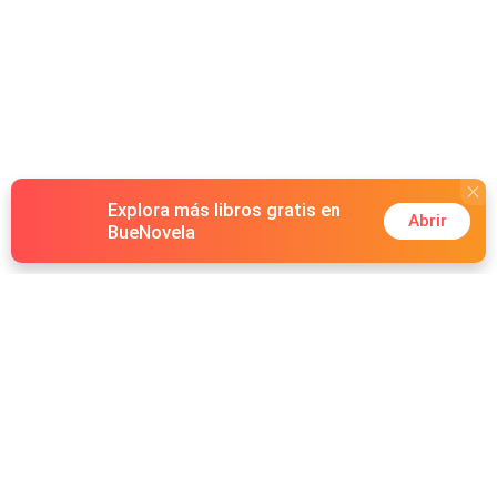
Explora más libros gratis en
Abrir
BueNovela
Hot Genres
Romance
Recursos
Hombre lobo