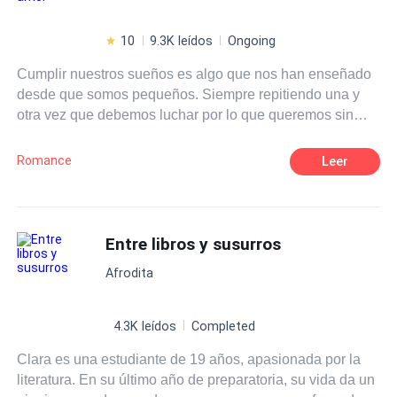
10
9.3K leídos
Ongoing
Cumplir nuestros sueños es algo que nos han enseñado
desde que somos pequeños. Siempre repitiendo una y
otra vez que debemos luchar por lo que queremos sin
importar lo que cueste. Eso era justo lo que Isla Harper
tenía en mente cuando se subió a un avión para ir al otro
Romance
Leer
extremo del país, para perseguir eso que tanto anhelaba.
Lo que no se imaginó jamás era que, junto con los logros
de su naciente carrera como escritora vendrían muchas
cosas más, nuevas amistades, nuevos gustos, pero sobre
Entre libros y susurros
todo, algo sobre lo que solamente había escrito y leído: el
Afrodita
amor. ¿Es posible que los sueños se cumplan? Pero,
sobre todo, ¿puede ir el amor de la mano de nuestros
deseos?
4.3K leídos
Completed
Clara es una estudiante de 19 años, apasionada por la
literatura. En su último año de preparatoria, su vida da un