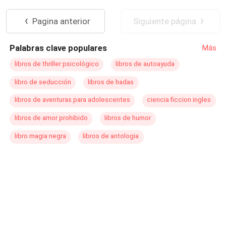
Inteligente
Traición
Matrimonio por Contrato
Pagina anterior
Siguiente página
Millonario Instantáneo
Palabras clave populares
Más
libros de thriller psicológico
libros de autoayuda
libro de seducción
libros de hadas
libros de aventuras para adolescentes
ciencia ficcion ingles
libros de amor prohibido
libros de humor
libro magia negra
libros de antologia