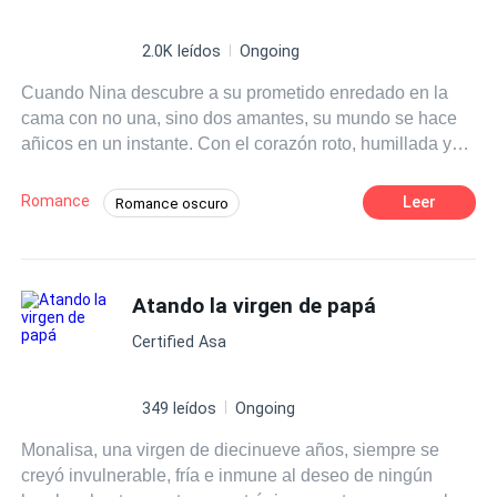
2.0K leídos
Ongoing
Cuando Nina descubre a su prometido enredado en la
cama con no una, sino dos amantes, su mundo se hace
añicos en un instante. Con el corazón roto, humillada y
desesperada por escapar, conduce sin rumbo en la
noche… directo hacia el camino de Cassian Cross. Él es
Romance
Leer
Romance oscuro
todo lo que debería evitar: sexy, dominante y
POV en primera persona
Contemporánea
peligrosamente magnético. Una noche en sus brazos es
pecado puro: un torbellino de calor y abandono
Chica mala
CEO
Dominante
imprudente. Ella jura que solo fue un error. Un hermoso y
Atando la virgen de papá
Traición
Amor Prohibido
sucio error. Hasta que el destino juega su jugada más
Triángulo Amoroso
Certified Asa
cruel. Cassian aparece en la boda de su madre… como
su nuevo hermanastro. Ahora, cada reunión familiar se
convierte en una prueba de autocontrol. Cada mirada
349 leídos
Ongoing
quema. Cada roce cruza una línea que ninguno debería
Monalisa, una virgen de diecinueve años, siempre se
querer traspasar… y, sin embargo, ambos la desean con
creyó invulnerable, fría e inmune al deseo de ningún
desesperación. Pero hay un secreto más que Nina nunca