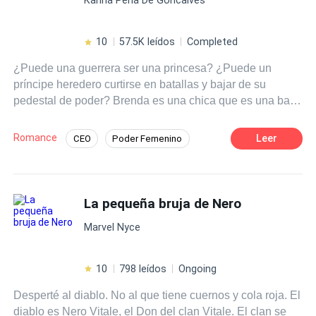
el vientre de Alessandra, está la prueba de que dos
aberraciones de la naturaleza se pueden amar...
10
57.5K leídos
Completed
¿Puede una guerrera ser una princesa? ¿Puede un
príncipe heredero curtirse en batallas y bajar de su
pedestal de poder? Brenda es una chica que es una bala
pérdida, vive al día y no está interesada en ningún tipo de
relación sentimental, acepta acompañar a su mejor
Romance
Leer
CEO
Poder Femenino
amiga, Elena a emprender una nueva aventura en el
Romance oscuro
Rebelde
trabajo de sus sueños como entrenadora del gym número
uno del país. Lo que no imagina es que su jefe es tan
Guerrero/a
Pasión
atrayente. Sebasthian Larsson es un heredero
La pequeña bruja de Nero
acaudalado y cotizado, es ordenado, organizado y
Marvel Nyce
discreto Ceo, la prensa lo ha titulado el príncipe
americano. Sin embargo él está lejos de sentirse un
principe y solo quiere a alguien que lo quiera por quién
10
798 leídos
Ongoing
es como persona. Brenda ya no tiene espacio en su
Desperté al diablo. No al que tiene cuernos y cola roja. El
reducido corazón para querer a nadie... No te pierdas
diablo es Nero Vitale, el Don del clan Vitale. El clan se
esta intensa historia de amor, que nace de lágrimas,