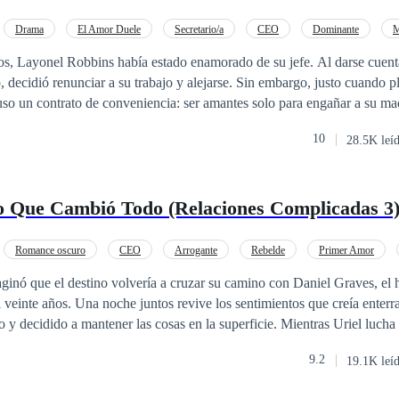
Tácticas De Guerra (X)
Drama
El Amor Duele
Secretario/a
CEO
Dominante
trimonio por Contrato
ños, Layonel Robbins había estado enamorado de su jefe. Al darse cuen
, decidió renunciar a su trabajo y alejarse. Sin embargo, justo cuando p
so un contrato de conveniencia: ser amantes solo para engañar a su mad
ndrían una buena recompensa al final de los 6 meses estipulados. Layonel esperaba
10
28.5K leí
brindara la completa atención de su jefe; sin embargo, todo se complicó
n se intensificaron y se dio cuenta de que él no sentía lo mismo. Quer
mente. ¿Podrá Layonel lograr que Damien se enamore de él y
o Que Cambió Todo (Relaciones Complicadas 3
n de amantes falsos en una verdadera? . . Serie RC: 1. Error Desconoci
. El Reencuentro Que Cambió Todo 4. El Juego Qué Derribó Sus Barrer
X)
Romance oscuro
CEO
Arrogante
Rebelde
Primer Amor
ginó que el destino volvería a cruzar su camino con Daniel Graves, el
 veinte años. Una noche juntos revive los sentimientos que creía enter
ío y decidido a mantener las cosas en la superficie. Mientras Uriel lucha 
nta a los fantasmas del pasado: la exesposa de Danny, el hijo que ambo
9.2
19.1K leí
reso. Uriel está dispuesto a derribar cada obstáculo, pero ¿es
 pasado cuando el presente parece estar en ruinas? En esta historia de se