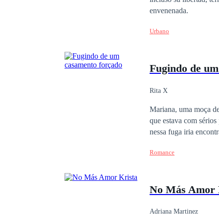
envenenada.
Urbano
Fugindo de um
Rita X
Mariana, uma moça de 
que estava com sérios
nessa fuga iria encont
Seu pai não dará desca
Romance
empresa, mesmo que par
lutaria até o fim, pel
No Más Amor 
Adriana Martinez