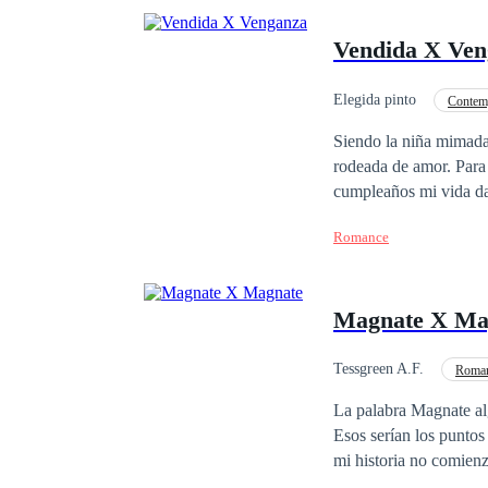
Vendida X Ven
Elegida pinto
Contem
Hija de Magnate
Siendo la niña mimada
rodeada de amor. Para
cumpleaños mi vida da
si yo fuera la presa de algún animal salvaje. Maquin
Romance
enemiga, fui raptada y
ver. Mire cómo las jóv
lujuriosas de los hom
Magnate X Ma
chica inocente y pura 
Dios puso en mi camino
invito a que conozcas 
Tessgreen A.F.
Roman
Puro.
La palabra Magnate alg
Esos serían los puntos
mi historia no comienz
Londres, allí todo ca