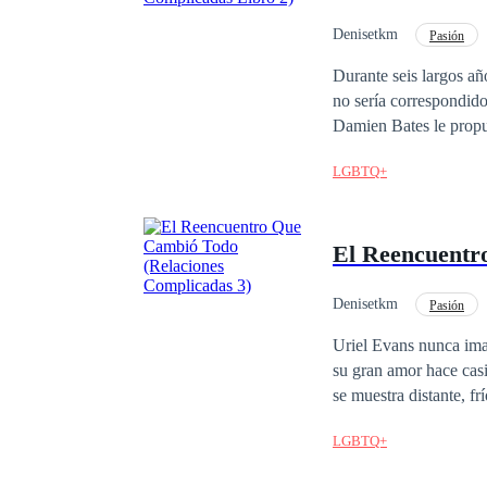
Barreras (Pronto) 5. 
Denisetkm
Pasión
Amor Secreto
Ma
Durante seis largos a
no sería correspondido
Damien Bates le propu
promesa de que ambos obte
LGBTQ+
que esta situación le 
sentimientos por Damie
pero el final del contrato se acercaba rápida
El Reencuentr
transformar su relació
Asistente A Amante 3
Tácticas De Guerra (
Denisetkm
Pasión
De Odio al Amor
Uriel Evans nunca ima
su gran amor hace casi
se muestra distante, fr
que tuvieron, se enfre
LGBTQ+
unos padres que no ven con buenos ojos su reg
posible reconstruir el