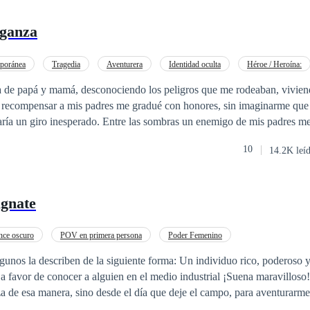
ganza
poránea
Tragedia
Aventurera
Identidad oculta
Héroe / Heroína:
Venganza
Ventaja Especial
Amor a Primera Vista
 de papá y mamá, desconociendo los peligros que me rodeaban, vivien
 recompensar a mis padres me gradué con honores, sin imaginarme que 
ría un giro inesperado. Entre las sombras un enemigo de mis padres 
aba mi destino, uno que no se lo deseo ni a mi peor
10
14.2K leí
 llevada a un país desconocido para mí, viví los horrores que mi vista 
enes eran tratadas como un pedazo de carne para satisfacer a las mentes
bres. Ver cómo deseaban desnudarnos y llevarnos a situaciones donde l
gnate
jamás se le ha cruzado por la cabeza. ¿Quieres saber cómo me aferre a 
 para salir de ese sitio? Y ¿De como me arme de valor para no morir e
mi historia, soy la hija de Vicky y Nelson Morris, es la continuación 
ce oscuro
POV en primera persona
Poder Femenino
unos la describen de la siguiente forma: Un individuo rico, poderoso y
 a favor de conocer a alguien en el medio industrial ¡Suena maravilloso!
a de esa manera, sino desde el día que deje el campo, para aventurarme
mbio porque accidentalmente me encontré con dos hombres muy podero