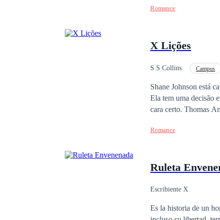
Romance
hermoso parecer siendo
la calidad; que se necesita para cada un
¿Que me odiaran? Eso 
X Lições
S.S Collins
Campus
Aventura
Enredo
Shane Johnson está can
Ela tem uma decisão em
cara certo. Thomas Andrews é um professor de Biologia que acaba de entrar em suas tão sonhadas férias logo
após ter sido convidad
Romance
caminho dos dois se c
Ruleta Envene
Escribiente X
Es la historia de un h
incluso su libertad, te