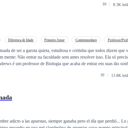
10
8.3K leí
 los mismos dueños de diferentes edificios, cada uno rival del otro en e
o de sus proveedores. La pregunta, que todo se hacen es como llegué a
lo sabrán más adelante, mi nombre es Alba Ward y mi vida doble apena
Diferença de Idade
Primeiro Amor
Contemporâneo
Professor/Prof
 Acelerado
Adolescente
sada de ser a garota quieta, estudiosa e certinha que todos dizem que 
 mente: Não entrar na faculdade sem antes resolver isso. Ela só precis
o para dar uma palestra sobre sexualidade na adolescência em um colégio
10
13.8K leí
ruzam e Shane fará uma proposta no mínimo irrecusável a Thomas.
nada
ombre adicto a las apuestas, siempre ganaba pero el día que perdió... Lo
rmino envuelto en una red clandestina de apuestas cuyo evento principal 