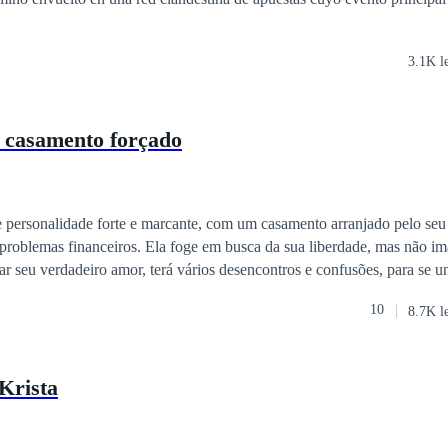
3.1K l
 casamento forçado
personalidade forte e marcante, com um casamento arranjado pelo seu
 problemas financeiros. Ela foge em busca da sua liberdade, mas não i
rar seu verdadeiro amor, terá vários desencontros e confusões, para se un
nso até encontra-la, para que cumpra o contrato de casamento, seria a 
10
8.7K l
a isso tivesse que sacrificar sua filha. Era uma questão de honra para
a sua liberdade, principalmente agora que tinha encontrado seu amor.
Krista