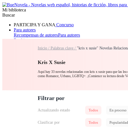
Mi biblioteca
Buscar
PARTICIPA Y GANA
Concurso
Para autores
Recompensas de autores
Para autores
Ranking
Navegar
Inicio /
Palabras clave /
"kris x susie" Novelas Relacion
Novelas
Cuentos Cortos
Todos
Romance
Hombre lobo
Mafia
Sistema
Fantasía
Urbano
LG
Kris X Susie
Aquí hay 33 novelas relacionadas con kris x susie para que las lea 
como Romance, Urbano, LGBTQ+. ¡Comience su lectura desde V
Filtrar por
Actualizando estado
Todos
En proceso
Clasificar por
Todos
Popularida