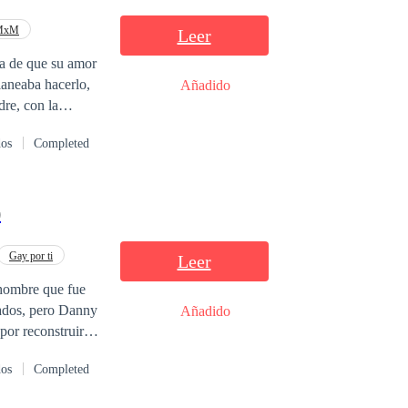
MxM
Leer
ta de que su amor
laneaba hacerlo,
Añadido
re, con la
dos
Completed
 cuando sus
ía enamorarlo,
)
do. 2. De
as (Pronto) 5.
Gay por ti
Leer
 hombre que fue
rados, pero Danny
Añadido
por reconstruir lo
s comparten y
dos
Completed
gundas