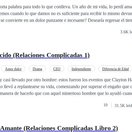
en un dolor punzante e incesante? Desearía regresar el tiempo atrás y no
3.6K l
o de esto, de ese sentimiento. Mirándome
al espejo repito una y otra vez en voz
ido (Relaciones Complicadas 1)
Amor dulce
Drama
CEO
Independiente
Diferencia de Edad
 casi llevado por otro hombre: estos fueron los eventos que Clayton H
 lo llevó a replantearse su vida, comenzando por superar el engaño que
r manera de hacerlo que con aquel misterioso hombre que lo ayudó cuan
era homosexual, pero algo en aquel Buen Samaritano
10
31.5K leí
versas fantasías, haciéndole desear experimentar cosas nuevas. Sin em
zarse de lleno a probar con su Buen Samaritano, llamado Luc. ¿Quién era en
ué le hacía recordar al hombre con quien su esposa lo engañó? . . Seri
 Amante (Relaciones Complicadas Libro 2)
sistente A Amante 3. El Reencuentro Que Cambió Todo 4. El Juego Q