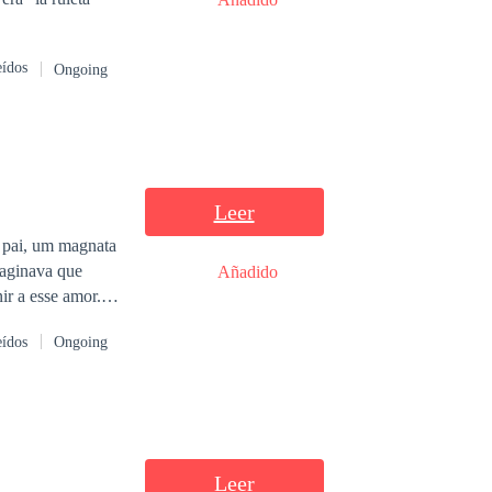
eídos
Ongoing
Leer
 pai, um magnata
maginava que
Añadido
ir a esse amor.
salvação da sua
eídos
Ongoing
 ele. Mas Mariana
Leer