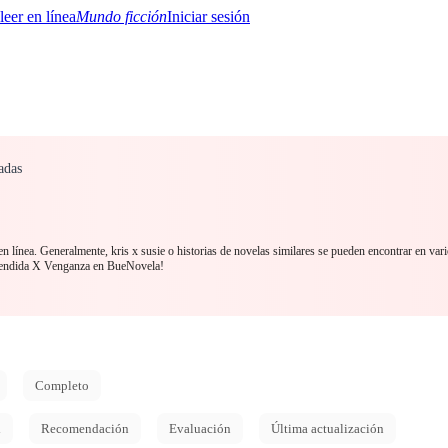
Mundo ficción
Iniciar sesión
adas
BTQ+
YA/TEEN
Paranormal
Misterio/Thriller
Oriental
Juegos
Historia
MM
en línea. Generalmente, kris x susie o historias de novelas similares se pueden encontrar en vari
endida X Venganza en BueNovela!
Completo
d
Recomendación
Evaluación
Última actualización