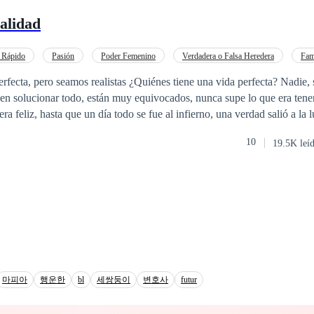
 será puesto a prueba una vez más. . . Serie RC: 1. Error Desconocido.
alidad
uentro Que Cambió Todo 4. El Juego Qué Derribó Sus Barreras (Pront
 Rápido
Pasión
Poder Femenino
Verdadera o Falsa Heredera
Fam
onio Exprés
Amor de casados
erfecta, pero seamos realistas ¿Quiénes tiene una vida perfecta? Nadie, 
den solucionar todo, están muy equivocados, nunca supe lo que era tene
 feliz, hasta que un día todo se fue al infierno, una verdad salió a la luz y no
bién el de mi padre o mejor dicho a quién yo consideraba un padre, el
10
19.5K leí
una Bach, se supone que tendría dinero, poder, que me cuidarían, pero 
el más terco, desconfiado y rencoroso de su familia, es porque aún no 
 ahora no solo creo en el destino, también creo en las maldiciones y sob
 vida era perfecta tal como estaba, hasta que a mi padre se le antojo qu
co necesitaba un nuevo líder, pero eso supone regresar a Pais X y yo me
to a renunciar a ser el líder, a dejar todo por mi novia, pero el día que
ndono, con el corazón roto y el cuerpo lleno de alcohol tome una decis
de la vida ella me encontró, mi hermosa Jade me salvo, ¿Cómo podría m
 quiso lastimarla? quise salvarla, sin saber que la estaba arrastrando a
마피아
행운한
bl
세쌍둥이
변호사
futur
uro, no me importa cuál sea su apellido, porque nadie puede contra el líd
dejare que la mujer que amo me abandone.