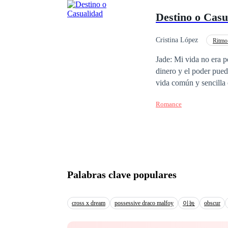
oportunidades, el amor
Destino o Casu
A Amante 3. El Reenc
Guerra (X)
Cristina López
Ritmo
Venganza
Matrim
Jade: Mi vida no era p
dinero y el poder pue
vida común y sencilla era
rompió mi corazón, tam
Romance
ahora resulta que soy 
y si él piensa que es 
fui supersticiosa, pero
ser una Bach. Loan: Mi
sucesor, el tigre blan
América, estaba dispues
Palabras clave populares
matrimonio ella me aba
pero por casualidades 
lado cuando mi hermano
cross x dream
possessive draco malfoy
이능
obscur
pero de algo estoy seg
blanco y esta vez no 