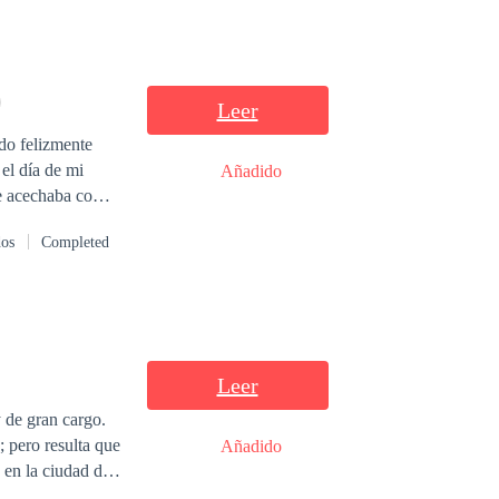
Leer
do felizmente
el día de mi
Añadido
me acechaba como
dos
Completed
nunca se imaginó
 perversas y
a mente de una
la vida? ¿Quién
n el intento? Te
de Un Amor tan
Leer
 de gran cargo.
; pero resulta que
Añadido
 en la ciudad de
sos, además de