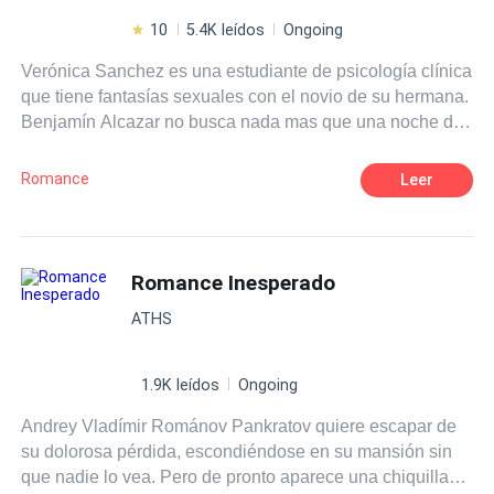
10
5.4K leídos
Ongoing
Verónica Sanchez es una estudiante de psicología clínica
que tiene fantasías sexuales con el novio de su hermana.
Benjamín Alcazar no busca nada mas que una noche de
y duro en el club mas famoso de la ciudad. Un club que te
permite ser y hacer lo que quieras sin ser juzgado.
Romance
Leer
¿Acaso no es eso lo que todos quieren en algún
momento de su vida? ¿No ser juzgados por sus
preferencias sexuales? El es , jamas ha estado con una
mujer, aunque se ha tocado a sí mismo, desea
Romance Inesperado
experimentar antes de el día siguiente que contraerá
ATHS
matrimonio con la hija del socio mayor de la empresa de
su padre. Una mirada será mas que suficiente para que
ambos decidan satisfacer esos deseos carnales tan
1.9K leídos
Ongoing
intensos que le calan en lo mas profundo de su ser.
Andrey Vladímir Románov Pankratov quiere escapar de
su dolorosa pérdida, escondiéndose en su mansión sin
que nadie lo vea. Pero de pronto aparece una chiquilla