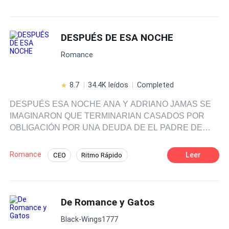
Chica mala
Estrella
Matrimonio por Contrato
De Odio al Amor
DESPUÉS DE ESA NOCHE
Triángulo Amoroso
Romance
8.7
34.4K leídos
Completed
DESPUÉS ESA NOCHE ANA Y ADRIANO JAMAS SE
IMAGINARON QUE TERMINARIAN CASADOS POR
OBLIGACIÓN POR UNA DEUDA DE EL PADRE DE
ANA CON LA FAMILIA SANTORINI ESA NOCHE EN EL
BAR LO CAMBIARA TODO.
Romance
Leer
CEO
Ritmo Rápido
Amor de casados
Independiente
Amor a Primera Vista
Contemporánea
De Romance y Gatos
Matrimonio por Contrato
Poder Femenino
Black-Wings1777