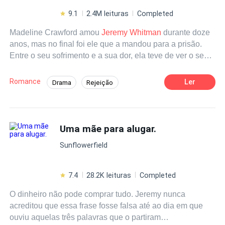
9.1
2.4M leituras
Completed
Madeline Crawford amou
Jeremy Whitman
durante doze
anos, mas no final foi ele que a mandou para a prisão.
Entre o seu sofrimento e a sua dor, ela teve de ver o seu
homem apaixonar-se por outra mulher...Cinco anos
depois, ela regressou com força renovada, já não a
Romance
Ler
Drama
Rejeição
mesma mulher que ele menosprezou há anos! Com esta
Gravidez
Identidade Oculta
Tragédia
nova força, ela irá despedaçar aqueles que fingem ser
puros e pisar a escumalha desta terra. No entanto,
CEO
Intenso
Arrependimento
quando ela está prestes a ter a sua vingança com o
Uma mãe para alugar.
homem que a injustiçou... Ele passa subitamente de um
Sunflowerfield
psicopata frio e insensível a um homem carinhoso,
caloroso e amoroso! De facto, ele até lhe beija os pés em
frente de uma multidão, tudo isto enquanto lhe promete:
7.4
28.2K leituras
Completed
"Madeline, eu estava errada em amar a outra. A partir de
O dinheiro não pode comprar tudo. Jeremy nunca
agora, vou passar o resto da minha vida a tentar
acreditou que essa frase fosse falsa até ao dia em que
compensá-la". Ao que Madeline responde: "Só te
ouviu aquelas três palavras que o partiram
perdoarei se tu....morrer".