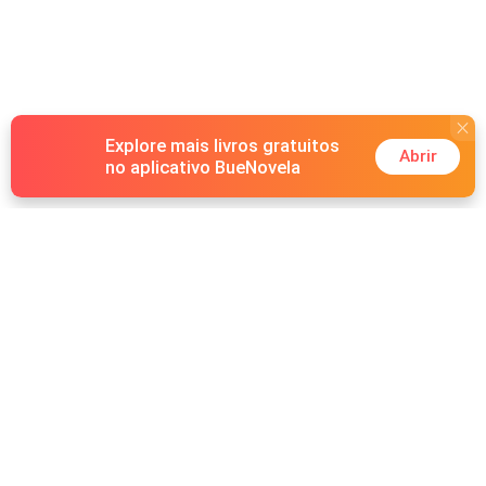
Explore mais livros gratuitos
Abrir
no aplicativo BueNovela
Hot Genres
Romance
Recursos
Lobisomem
Palavras-chave
Redes sociais
Máfia
Pesquisas importantes