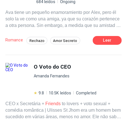
684 leídos
Ongoing
Ava tiene un pequeño enamoramiento por Alex, pero él
solo la ve como una amiga, ya que su corazón pertenece
a otra persona. Sin embargo, a medida que su amistad se
vuelve más cercana, los sentimientos de Ava crecen,
alimentados por las acciones confusas de Alex. Sus
Romance
Leer
Rechazo
Amor Secreto
miradas, sus gestos y sus palabras ambiguas la hacen
Rebelde
Adolescente
dudar: ¿acaso hay algo más o solo es su forma de ser?
Mientras Ava lucha por controlar lo que siente, la
Literatura Ligera
incertidumbre la consume. ¿Será solo una ilusión o, sin
O Voto do CEO
darse cuenta, Alex también está empezando a verla de
Amanda Fernandes
otra manera?
9.8
10.5K leídos
Completed
CEO x Secretária +
Friends
to lovers + voto sexual +
comédia romântica | Ulisses St Jhom era um homem bem
sucedido em várias áreas, menos no amor. Ele não sabia
flertar, não ficava à vontade diante de uma mulher