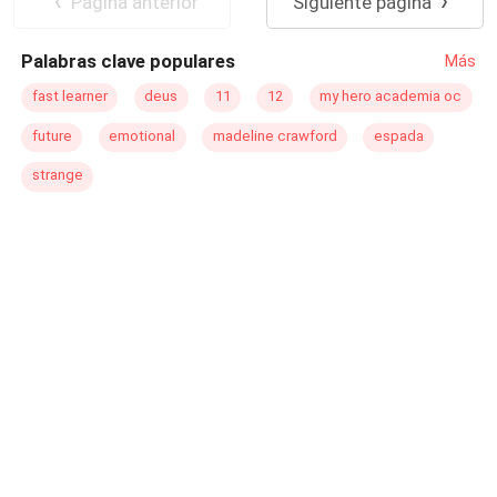
Pagina anterior
Siguiente página
Heir/Heirness
Palabras clave populares
Más
fast learner
deus
11
12
my hero academia oc
future
emotional
madeline crawford
espada
strange