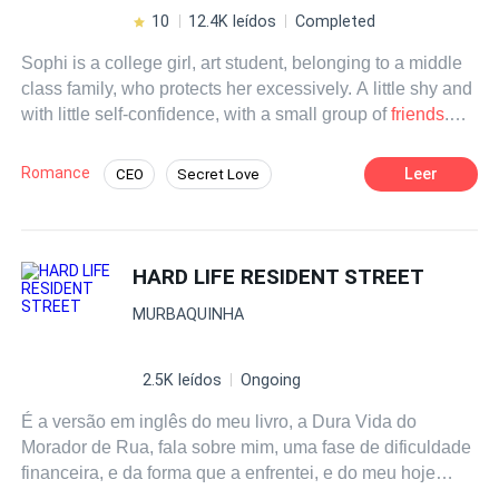
10
12.4K leídos
Completed
Sophi is a college girl, art student, belonging to a middle
class family, who protects her excessively. A little shy and
with little self-confidence, with a small group of
friends
.
Her world is shaken when she goes on a date with her
friends
and at the last minute they cancel, she finds
Romance
Leer
CEO
Secret Love
herself alone in a restaurant eating with a bottle of wine
Age Gap
Dark Romance
on her table, when the man who will turn her world upside
down appears, a thirty year old Italian, millionaire
Forbidden Love
Fast-Paced Plot
businessman, used to always getting his own way, hard-
HARD LIFE RESIDENT STREET
Contemporary
hearted and distrustful of women due to his past
MURBAQUINHA
experiences. Both are attracted to each other and give
free rein to their passion, until the past knocks at the door
ruining Sophia's illusions, however, not everything is what
2.5K leídos
Ongoing
it seems and wounded creates a big lie that will turn
É a versão em inglês do meu livro, a Dura Vida do
against her and awaken in Sebastini a cruel, selfish,
Morador de Rua, fala sobre mim, uma fase de dificuldade
vindictive and distrustful man, who will seek a way to
financeira, e da forma que a enfrentei, e do meu hoje
destroy her and his own without mercy. Can there be
quando e pego, pelos noticiários vivenciando as
hope for love to triumph in this story? Registered in