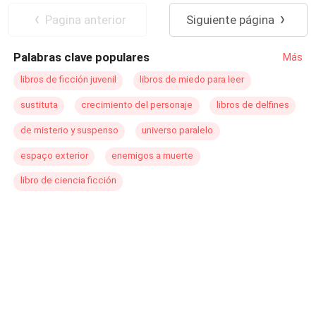
enfermó, como también hacerle la vida imposible a esa
Pagina anterior
Siguiente página
mujer que le gustaba tanto y lo rechazó años atrás. Pero
ninguno de los dos piensa ceder tan fácilmente. En
Palabras clave populares
Más
medio de la guerra se desatará un juego de seducción,
amor y odio entre ellos.
libros de ficción juvenil
libros de miedo para leer
sustituta
crecimiento del personaje
libros de delfines
de misterio y suspenso
universo paralelo
espaço exterior
enemigos a muerte
libro de ciencia ficción