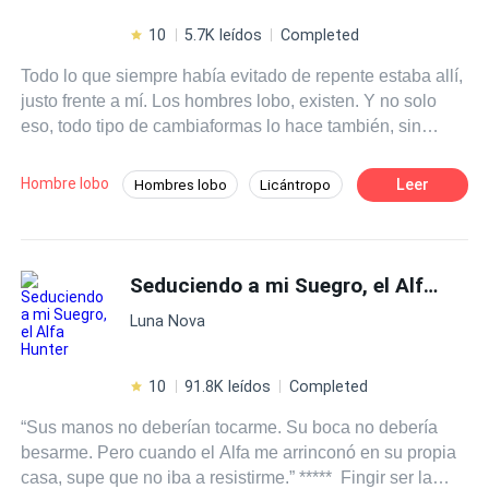
10
5.7K leídos
Completed
Todo lo que siempre había evitado de repente estaba allí,
justo frente a mí. Los hombres lobo, existen. Y no solo
eso, todo tipo de cambiaformas lo hace también, sin
embargo su existencia no puede ser revelada. Cada
manada está dividida por especie, todas las manadas
Hombre lobo
Leer
Hombres lobo
Licántropo
son diferentes no obstante hay una en especial que
Superpoder
POV en tercera persona
superaba todas las expectativas y esa era L'enfer dónde
además de tener al líder más fuerte de todos se trataba
de la única manada mixta que existía sin contar que ellos
Seduciendo a mi Suegro, el Alfa
Hunt
son la más peligrosa del mundo. Los humanos no son
Luna Nova
aceptados y son tan crueles como pueden con los míos,
ellos son animales sedientos de sangre, venganza y
poder. Es por eso que debo huir y eso es lo que haré
10
91.8K leídos
Completed
aunque me cueste la vida.
“Sus manos no deberían tocarme. Su boca no debería
besarme. Pero cuando el Alfa me arrinconó en su propia
casa, supe que no iba a resistirme.” ***** Fingir ser la