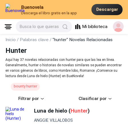
Buenovela
Descargar
Descarga el libro gratis en la app
Mi biblioteca
Busca lo que quieras
Inicio /
Palabras clave /
"hunter" Novelas Relacionadas
Hunter
Aquí hay 37 novelas relacionadas con hunter para que las lea en línea.
Generalmente, hunter o historias de novelas similares se pueden encontrar
en varios géneros de libros, como Hombre lobo, Romance. ¡Comience su
lectura desde Luna de hielo (Hunter) en BueNovela!
bounty hunter
Filtrar por
Clasificar por
Luna de hielo (
Hunter
)
ANGGIE VILLALOBOS