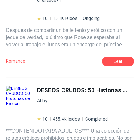
hacerte estremecer de expectativa, gotear pensamientos
pecaminosos y seducir tu mente más allá de toda
reparación. Abróchate el cinturón porque es hora de
10
15.1K leídos
Ongoing
noches pecaminosas.
Después de compartir un baile lento y erótico con un
jeque de verdad, lo último que Rose se esperaba al
volver al trabajo el lunes era un encargo del príncipe
Khalim del Reina de Maraban. Aquel jeque se llevó a
Rose a un palacio en el desierto en su jet privado, y allí la
Romance
Leer
trató como a una princesa y no como a una empleada.
Sin embargo, ella sabía que nunca podría ser una
princesa de verdad. Khalim tenía que casarse con la
mujer adecuada y vivir cumpliendo con su deber de rey.
DESEOS CRUDOS: 50 Historias de Pasión
Pero ahora se necesitaban el uno al otro, sin poder
Abby
evitarlo. Todo lo que ella podía hacer para rendirse al
jeque. ¿Podría algún día llegar a ser algo más que su
amante?
10
455.4K leídos
Completed
***CONTENIDO PARA ADULTOS**** Una colección de
relatos eróticos prohibidos, crudos e implacables. No son