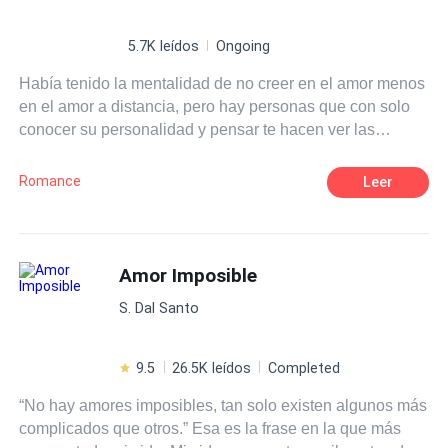
5.7K leídos
Ongoing
Había tenido la mentalidad de no creer en el amor menos
en el amor a distancia, pero hay personas que con solo
conocer su personalidad y pensar te hacen ver las
maravillas de las que te pierdes por no creer en algo tan
simple y complicado al mismo tiempo... Un amor a poca
Romance
Leer
distancia relata la pequeña gran historia de amor más
sencilla y real que hasta hora he visto, pero todo se
complica cuando llega alguien del pasado de la chica ya
que con su llegada hace que la duda, desconfianza y
Amor Imposible
celos lleguen junto con él
S. Dal Santo
9.5
26.5K leídos
Completed
“No hay amores imposibles, tan solo existen algunos más
complicados que otros.” Esa es la frase en la que más