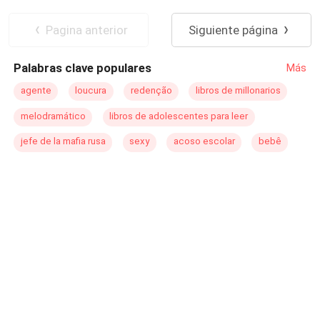
Abre las páginas… y deja que la tentación tome el
es tu libro.
Amor Prohibido
control.
Pagina anterior
Siguiente página
Palabras clave populares
Más
agente
loucura
redenção
libros de millonarios
melodramático
libros de adolescentes para leer
jefe de la mafia rusa
sexy
acoso escolar
bebê