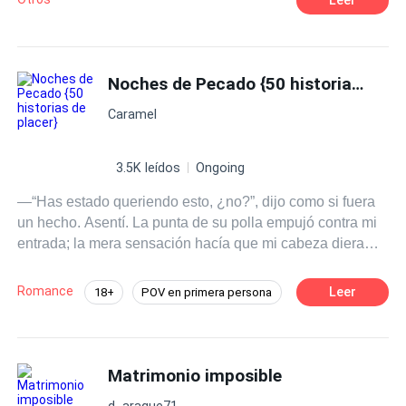
Noches de Pecado {50 historias de placer}
Caramel
3.5K leídos
Ongoing
—“Has estado queriendo esto, ¿no?”, dijo como si fuera
un hecho. Asentí. La punta de su polla empujó contra mi
entrada; la mera sensación hacía que mi cabeza diera
vueltas, y entonces se detuvo y la sacó de nuevo. Giré la
cabeza para mirarlo. —“¿Por qué carajos te detuviste?”
Romance
Leer
18+
POV en primera persona
—prácticamente grité. —“Ruégalo como una buena
Pasión
CEO
Chica buena
chica” —sonrió con suficiencia mientras usaba su gruesa
polla para azotar mi trasero. —“Por favor, señor, fóllame
Profesor
Aventura de Una Noche
con tu deliciosa polla. Por favor, lléname” —gemí. --- Esta
Matrimonio imposible
Erótico
Gay por ti
es una colección de historias eróticas escritas para
d_araque71