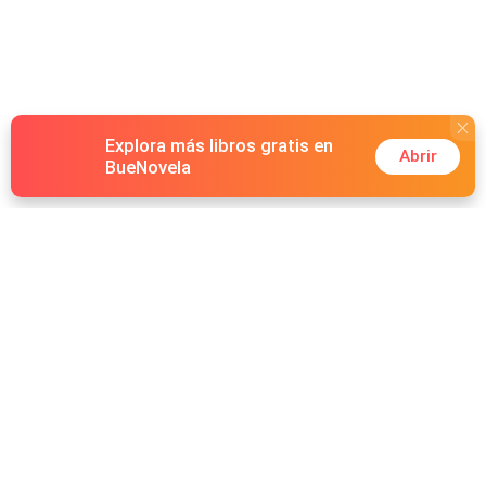
Explora más libros gratis en
Abrir
BueNovela
Hot Genres
Romance
Recursos
Hombre lobo
Palabras clave
Redes Sociales
Mafia
Búsquedas calientes