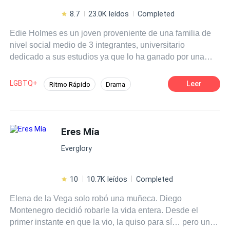
8.7
23.0K leídos
Completed
Edie Holmes es un joven proveniente de una familia de
nivel social medio de 3 integrantes, universitario
dedicado a sus estudios ya que lo ha ganado por una
beca. Su vida no era la mejor de todas, pero era feliz,
hasta que su padre quién por desesperación en apostar
LGBTQ+
Leer
Ritmo Rápido
Drama
en los juegos de azar lo entrega como garantía
Venganza
Universo Alterno
recibiendo más dinero dónde lo pierde todo. Eric Pearson
es un poderoso mafioso quien disfrutaba comprar
Romance oscuro
Traición
Mafia
personas para sus deleites personales. Pero un rumor
Eres Mía
Arrogante
Despiadado
corría en el mundo que lo rodeaba, que lo hacía temible
Everglory
para esas personas que eran ofrecidas. El giro de la vida
hace que estas dos personas se encuentren. Logrará
Edie ser libre de lo que le toca vivir por culpa de su
10
10.7K leídos
Completed
padre? Eric será realmente ese hombre del que todos
Elena de la Vega solo robó una muñeca. Diego
temen?
Montenegro decidió robarle la vida entera. Desde el
primer instante en que la vio, la quiso para sí… pero un