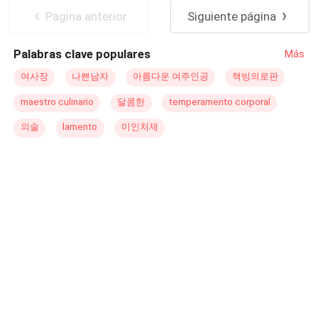
futura esposa de Erwan. Al descubrir la verdad, Erwan se
Romance oscuro
Pagina anterior
Siguiente página
ve atrapado en una red de secretos y lealtades
Matrimonio por Contrato
Comedia
fracturadas. Debe proteger a la mujer que ama mientras
Palabras clave populares
Más
lucha contra las consecuencias de sus actos. Sumérgete
en una historia llena de suspenso, pasión y secretos que
여사장
나쁜남자
아름다운 여주인공
책빙의로판
te mantendrá en vilo hasta la última página.
maestro culinario
달콤한
temperamento corporal
의술
lamento
미인처제