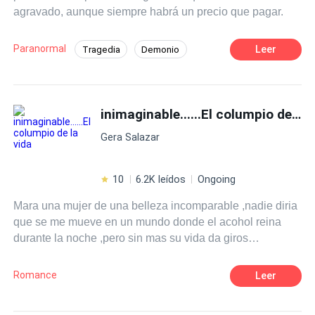
agravado, aunque siempre habrá un precio que pagar.
Paranormal
Leer
Tragedia
Demonio
Venganza
inimaginable......El columpio de la vida
Gera Salazar
10
6.2K leídos
Ongoing
Mara una mujer de una belleza incomparable ,nadie diria
que se me mueve en un mundo donde el acohol reina
durante la noche ,pero sin mas su vida da giros
inseperados poniendoloa en lo lugares poco imaginados
especialmente por ella. algunos afirman que a ella su
Romance
Leer
nombre simplemente le trae amargura (Tamara)
haciendola pasar por lo inimaginable....