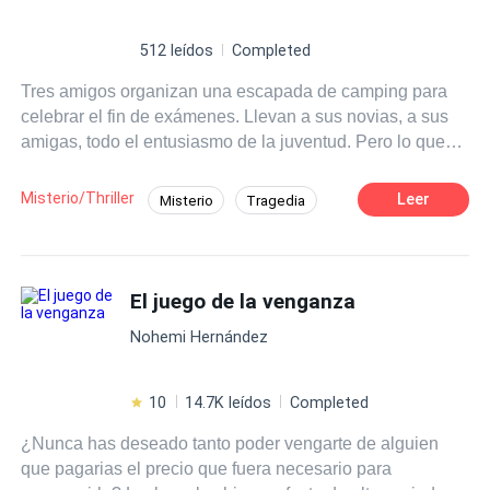
512 leídos
Completed
Tres amigos organizan una escapada de camping para
celebrar el fin de exámenes. Llevan a sus novias, a sus
amigas, todo el entusiasmo de la juventud. Pero lo que
ellas no saben es que los chicos han escuchado una
conversación en un bar: risas, nombres que no son los
Misterio/Thriller
Leer
Misterio
Tragedia
suyos, secretos que no deberían haber compartido. Lo
Acción
Luna
Arrogante
que comienza como una aventura en un paraíso natural
se transforma en una pesadilla cuando una noche de
Chica buena
Venganza
Infidelidad
drogas y alcohol desata una apuesta macabra. Una
El juego de la venganza
Traición
apuesta que revelará la verdad, desatará la violencia y
Nohemi Hernández
convertirá el camping en una trampa mortal. Solo una
logrará escapar. Solo una tendrá que enfrentar el bosque,
la sed, el hambre y la persecución de aquellos en
10
14.7K leídos
Completed
quienes más confiaba. "El juego de la fogata" es un
¿Nunca has deseado tanto poder vengarte de alguien
thriller psicológico que explora los límites de la confianza,
que pagarias el precio que fuera necesario para
la fragilidad de los vínculos y la fuerza indomable de la