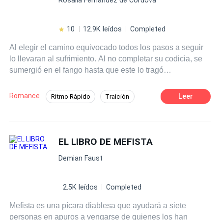
recuperar a su hija y permitirse amar de nuevo en medio
de este juego cruel de venganza?
10
12.9K leídos
Completed
Al elegir el camino equivocado todos los pasos a seguir
lo llevaran al sufrimiento. Al no completar su codicia, se
sumergió en el fango hasta que este lo tragó
completamente para desaparecer sin dejar rastro. Tarde o
temprano, quién causa el mal tiene su merecido. Árbol, el
Romance
Leer
Ritmo Rápido
Traición
día que te seques se secará mi vida...
Acción
Tragedia
Identidad oculta
Independiente
Primer Amor
EL LIBRO DE MEFISTA
Demian Faust
2.5K leídos
Completed
Mefista es una pícara diablesa que ayudará a siete
personas en apuros a vengarse de quienes los han