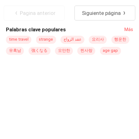
Entonces, ¿por qué Alpha Caleb la defiende? Caleb es
guapos. Pero entonces, cierto hombre, lleno de
Ritmo Rápido
uno de los Alfas más fuertes de su tiempo. Su manada es
desesperación, suplicaba: —Magnolia, ¿podemos volver
Pagina anterior
Siguiente página
conocida por su valentía y fuerza. Nunca ha vacilado en
a casarnos?Con una sonrisa y los labios pintados, ella
sus decisiones. Entonces, ¿por qué siente tanta atracción
respondía: —Tendrás que preguntarles a mis seis
Palabras clave populares
Más
hacia un esclavo? Después de salvar su vida, Caleb no
hermanos si están de acuerdo.Y como si fuera poco,
puede quitarse el olor de su mente. ¿Podría la Diosa de
cuatro hombres apuestos descendieron del cielo: —
time travel
strange
عقد الزواج
요리사
행운한
la Luna haberlo emparejado realmente con un esclavo?
Incorrecto, ¡deben ser diez hermanos!
유혹남
強くなる
오만한
찐사랑
age gap