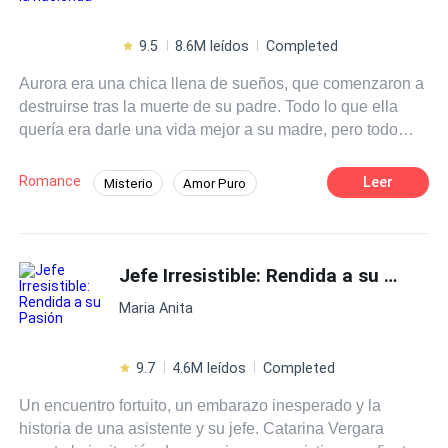
9.5
8.6M leídos
Completed
Aurora era una chica llena de sueños, que comenzaron a
destruirse tras la muerte de su padre. Todo lo que ella
quería era darle una vida mejor a su madre, pero todo
cambió cuando su madre conoció a un hombre y volvió a
casarse, transformándose prácticamente en otra persona.
Romance
Leer
Misterio
Amor Puro
Aurora, que era una hija amada, pasó a ser despreciada
Drama
Bebé Adorable
Arrogante
por su madre, quien sentía celos de su esposo con la
hija. Las cosas solo empeoraron cuando Aurora tuvo que
Niñera
huir de casa para no ser abusada por su padrastro, y en
Jefe Irresistible: Rendida a su Pasión
su búsqueda de un lugar donde vivir, terminó
Maria Anita
encontrando a un hombre misterioso en un puente…
9.7
4.6M leídos
Completed
Un encuentro fortuito, un embarazo inesperado y la
historia de una asistente y su jefe. Catarina Vergara