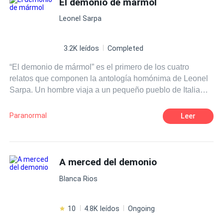
El demonio de mármol
Leonel Sarpa
3.2K leídos
Completed
“El demonio de mármol” es el primero de los cuatro
relatos que componen la antología homónima de Leonel
Sarpa. Un hombre viaja a un pequeño pueblo de Italia
para encargar una escultura. Allí, tras un extraño
accidente, escucha en boca de un anciano en cuya casa
Paranormal
Leer
se hospeda, la más increíble historia sobre una escultura
de mármol, realizada con tal perfección y destreza que
cobró vida, reclamando para sí el alma de su creador y
perdurando en el tiempo el efecto angustioso en los
A merced del demonio
moradores del pueblo y de cuanta gente se acerque al
Blanca Rios
lugar de los hechos muchos años después. Un final
inesperado nos deja con un deseo irresistible de seguir
leyendo las fantásticas historias salidas de la fértil
10
4.8K leídos
Ongoing
imaginación del autor. Con un lenguaje ágil y sencillo,