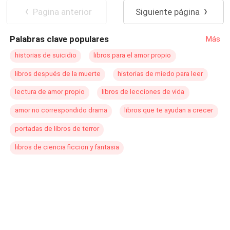
Al pasó de los años ella creció y no sólo ella, si no
Pagina anterior
Siguiente página
también, el aprecio de ese demonio, por esa humana, al
paso de los años la veía crecer, y su interés cambiaba ,en
Palabras clave populares
Más
vez de verla como una simple humana, la veía como algo
más, se molestaba cuando pretendientes intentaban
historias de suicidio
libros para el amor propio
acercarse a ella y los mataba sin titubear. ¿Podría ese
libros después de la muerte
historias de miedo para leer
demonio amarla? Y más aya de eso ella ¿le
correspondería? o se alejaría de él, como él le pedía
lectura de amor propio
libros de lecciones de vida
hacerlo ,día con día..
amor no correspondido drama
libros que te ayudan a crecer
portadas de libros de terror
libros de ciencia ficcion y fantasia