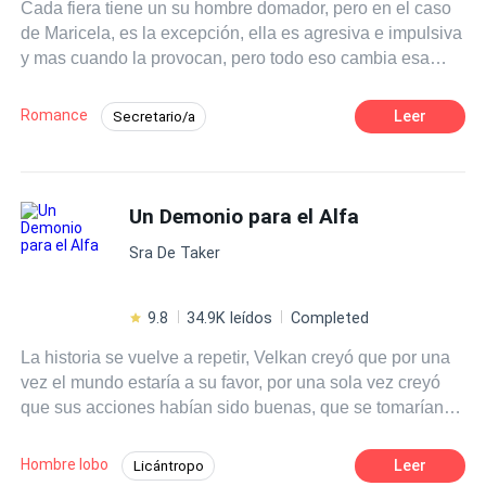
Cada fiera tiene un su hombre domador, pero en el caso
Leonel Sarpa nos adentra en las más oscuras facetas de
de Maricela, es la excepción, ella es agresiva e impulsiva
sus personajes, movidos por el odio, la venganza, los
y mas cuando la provocan, pero todo eso cambia esa
celos y la locura.
noche durante la fiesta de máscaras organizada por su
jefe. Una mirada bastó para que se diera cuenta de lo
Romance
Leer
Secretario/a
seductor y Excitante que es estar, A Merced del Demonio.
POV en primera persona
Rebelde
Divorcio
Venganza
Independiente
Un Demonio para el Alfa
Traición
Pasión
Poder Femenino
Sra De Taker
9.8
34.9K leídos
Completed
La historia se vuelve a repetir, Velkan creyó que por una
vez el mundo estaría a su favor, por una sola vez creyó
que sus acciones habían sido buenas, que se tomarían
en cuenta y la diosa Luna lo recompensaría dejándolo
vivir con la mujer que más amó, pero la vida le volvió a
Hombre lobo
Leer
Licántropo
dar la espalda y le quitó su mate, le arrebataron a su