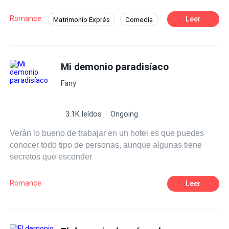
descubran. Su nuevo esposo le promete una vida de
ensueño en Calabria, un paraíso sobre la tierra y ella
Romance
Leer
Matrimonio Exprés
Comedia
acepta sin pensarlo, aunque una voz interior le pide una y
Romance oscuro
Ritmo Rápido
CEO
otra vez que lo piense mejor. ¿Qué encontrará en
Calabria? ¿Era el paraíso prometido, o fue directo al
Triángulo Amoroso
infierno?
Mi demonio paradisíaco
Fany
3.1K leídos
Ongoing
Verán lo bueno de trabajar en un hotel es que puedes
conocer todo tipo de personas, aunque algunas tiene
secretos que esconder
Romance
Leer