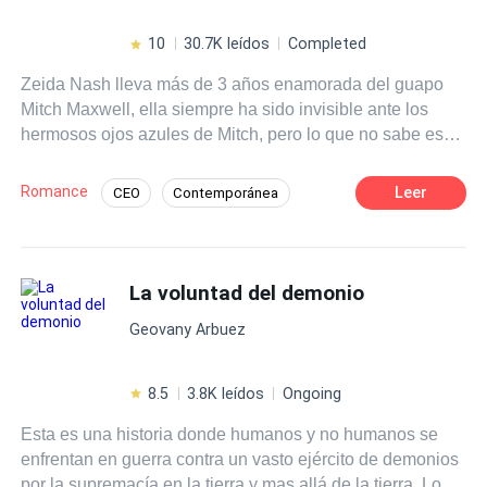
10
30.7K leídos
Completed
Zeida Nash lleva más de 3 años enamorada del guapo
Mitch Maxwell, ella siempre ha sido invisible ante los
hermosos ojos azules de Mitch, pero lo que no sabe es
que Mitchell ha estado completamente enamorado de
ella desde el primer día que la vio, pero siendo un
Romance
Leer
CEO
Contemporánea
hombre frio y con una reputación intachable, prefiere
Amor Prohibido
POV en tercera persona
mantener su distancia y su carácter estricto, hasta que un
día, ambos tendrán que afrontar lo que el destino les
Secretario/a
Ritmo Rápido
tiene preparado. Romance, celos, drama, eso y mucho
La voluntad del demonio
Relación en la Oficina
más, nos espera en esta pequeña historia.
Geovany Arbuez
8.5
3.8K leídos
Ongoing
Esta es una historia donde humanos y no humanos se
enfrentan en guerra contra un vasto ejército de demonios
por la supremacía en la tierra y mas allá de la tierra. Los