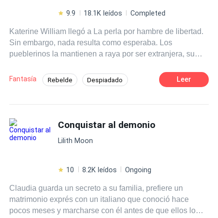
9.9
18.1K leídos
Completed
Katerine William llegó a La perla por hambre de libertad.
Sin embargo, nada resulta como esperaba. Los
pueblerinos la mantienen a raya por ser extranjera, su
jefe la acosa verbalmente por el mismo motivo. Los
únicos que no la señalan son los nativos que allí residen,
Fantasía
Leer
Rebelde
Despiadado
son respetuosos y exigen reciprocidad. Para ellos las
Diferencia de Edad
Romance oscuro
leyendas y canciones son sus leyes, por lo que de
inmediato advierten a Katerine. La fría es una montaña
Vampiro
Traición
Universo Alterno
cubierta de escarcha, es celosa con los suyos y tiene un
Conquistar al demonio
Contemporánea
Pasión
guardián que camina en dos piernas. Y aunque Katerine
Lilith Moon
al principio reniegue de esos cuentos, pronto descubre
cuanta verdad guardan.
10
8.2K leídos
Ongoing
Claudia guarda un secreto a su familia, prefiere un
matrimonio exprés con un italiano que conoció hace
pocos meses y marcharse con él antes de que ellos lo