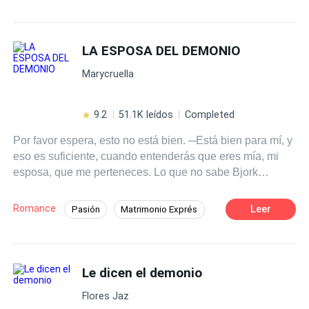
Diferencia de Edad
Comedia
Pasión
compañera el día de su cumpleaños cuatrocientos y su
ascenso como Alfa legendario. Hoy Velkan no es más
Desafío a las Expectativas
Rechazo
que un lobo amargado, cruel y despreocupado, se mete
LA ESPOSA DEL DEMONIO
Demonio
Luna
Drama
en todas las peleas posibles para darle fin a su vida y
Marycruella
volverse a encontrar con la que un día fue su Luna. Pero
el cruel destino le tenía una jugada más.
9.2
51.1K leídos
Completed
Por favor espera, esto no está bien. ─Está bien para mí, y
eso es suficiente, cuando entenderás que eres mía, mi
esposa, que me perteneces. Lo que no sabe Bjork
apoderado el demonio es que jugar con angeles nunca a
resultado nada bien.
Romance
Leer
Pasión
Matrimonio Exprés
Diferencia de Edad
POV en primera persona
CEO
Le dicen el demonio
Matrimonio por Contrato
Poder Femenino
Flores Jaz