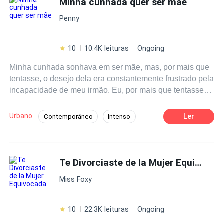
Minha cunhada quer ser mãe
edificios, cada uno rival del otro en el ramo textil con la
Penny
calidad; que se necesita para cada uno de sus
proveedores. La pregunta, que todo se hacen es como
llegué a ¿Que me odiaran? Eso lo sabrán más adelante,
10
10.4K leituras
Ongoing
mi nombre es Alba Ward y mi vida doble apenas inicia.
Minha cunhada sonhava em ser mãe, mas, por mais que
tentasse, o desejo dela era constantemente frustrado pela
incapacidade de meu irmão. Eu, por mais que tentasse
ignorar, sentia uma vontade crescente de ajudá-la...
Urbano
Ler
Contemporâneo
Intenso
Rebelde
POV em Primeira Pessoa
Diferença de Idade
Te Divorciaste de la Mujer Equivocada
Miss Foxy
10
22.3K leituras
Ongoing