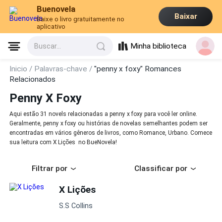
Buenovela
Baixar
Baixe o livro gratuitamente no
aplicativo
Minha biblioteca
Buscar...
Inicio /
Palavras-chave /
"penny x foxy" Romances
Relacionados
Penny X Foxy
Aqui estão 31 novels relacionadas a penny x foxy para você ler online.
Geralmente, penny x foxy ou histórias de novelas semelhantes podem ser
encontradas em vários gêneros de livros, como Romance, Urbano. Comece
sua leitura com X Lições no BueNovela!
Filtrar por
Classificar por
X Lições
S.S Collins