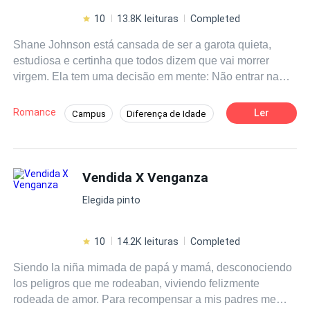
10
13.8K leituras
Completed
Shane Johnson está cansada de ser a garota quieta,
estudiosa e certinha que todos dizem que vai morrer
virgem. Ela tem uma decisão em mente: Não entrar na
faculdade sem antes resolver isso. Ela só precisa
encontrar o cara certo. Thomas Andrews é um professor
Romance
Ler
Campus
Diferença de Idade
de Biologia que acaba de entrar em suas tão sonhadas
Primeiro Amor
Contemporâneo
férias logo após ter sido convidado para dar uma palestra
sobre sexualidade na adolescência em um colégio local.
Professor/Professora
Aventura
O caminho dos dois se cruzam e Shane fará uma
Vendida X Venganza
Enredo Acelerado
Adolescente
proposta no mínimo irrecusável a Thomas.
Elegida pinto
10
14.2K leituras
Completed
Siendo la niña mimada de papá y mamá, desconociendo
los peligros que me rodeaban, viviendo felizmente
rodeada de amor. Para recompensar a mis padres me