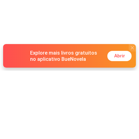
seu coração; ser rejeitada por ele dói, mesmo que no final
de cada briga ele não resista em levá-la para sua cama.
Explore mais livros gratuitos
Abrir
no aplicativo BueNovela
Hot Genres
Romance
Recursos
Lobisomem
Palavras-chave
Redes sociais