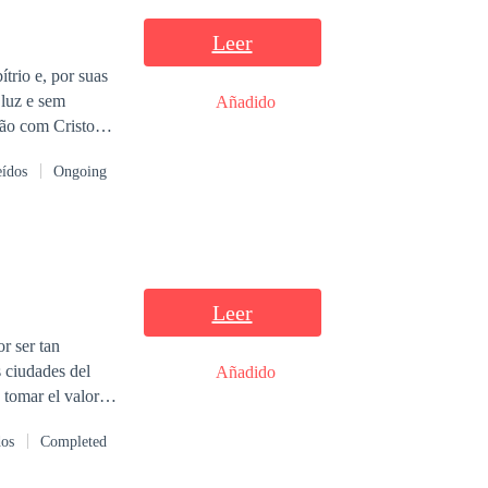
Leer
ítrio e, por suas
luz e sem
Añadido
ão com Cristo
lo deste livro. O
eídos
Ongoing
Leer
r ser tan
s ciudades del
Añadido
 tomar el valor
 dará una razón
dos
Completed