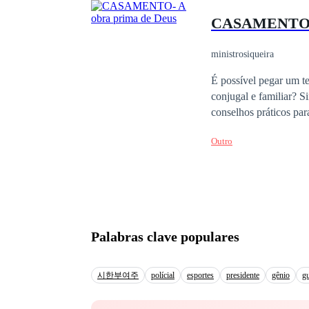
CASAMENTO- A
ministrosiqueira
É possível pegar um te
conjugal e familiar? Sim,
conselhos práticos para auxiliar a v
dizer que também é uma orientaç
Outro
na possibilidade de um casamento. Preparar os jovens casais para os e
é um bom início, afinal, s
começaremos a aprende
sua mulher, Ló e sua m
Palabras clave populares
시한부여주
polícial
esportes
presidente
gênio
gu