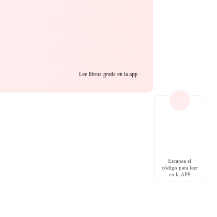
Lee libros gratis en la app
Escanea el
código para leer
en la APP