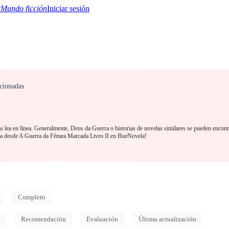
Mundo ficción
Iniciar sesión
cionadas
TQ+
YA/TEEN
Paranormal
Mistério/Thriller
Oriental
Jogos
História
MM R
 lea en línea. Generalmente, Deus da Guerra o historias de novelas similares se pueden encont
ra desde A Guerra da Fêmea Marcada Livro II en BueNovela!
Completo
d
Recomendación
Evaluación
Última actualización