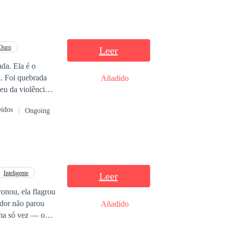
 Ouro
Leer
Añadido
eu da violência.
assa a valer mais
eídos
Ongoing
Inteligente
Leer
onou, ela flagrou
 dor não parou
Añadido
uma só vez — o
 que pode mudar