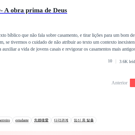
 obra prima de Deus
xto bíblico que não fala sobre casamento, e tirar lições para um bom 
 se tivermos o cuidado de não atribuir ao texto um contexto inexistente. São liçõ
ida de jovens casais e revigorar os casamentos mais antigos, e porque não
ão aos casais de namorados e noivos que estão pensando de forma mais séria
10
3.6K leí
ventuais problemas e situações adversas
abemos bem que a prevenção é muito mais eficaz que a cura. Partindo do Gênesis
r o que fazer e o que não fazer, com a vida de Adão e Eva, Abraão e 
Anterior
ulher, entre tantos outros personagens e situações bíblicas.
erreiro
estudante
先婚後愛
다각관계
임신 중 탈출