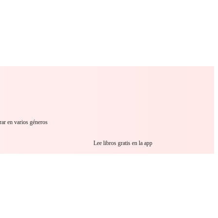
omance
Sci-Fi
Guerra
Outro
rar en varios géneros
Lee libros gratis en la app