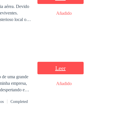
ia aérea. Devido
eviventes.
Añadido
terioso local o
 em uma missão
Leer
no de uma grande
 minha empresa,
Añadido
 despertando em
dos
Completed