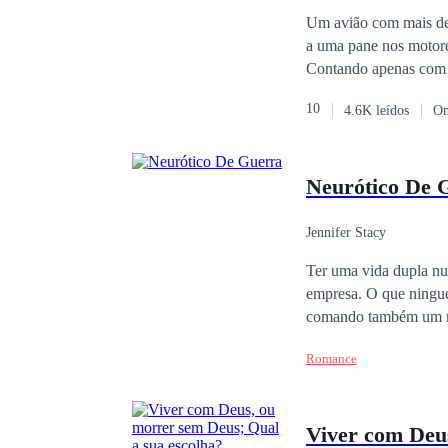
Um avião com mais de
a uma pane nos motore
Contando apenas com se
mais rápido possível.
10
4.6K leídos
On
que girava em volta de
Neurótico De 
Jennifer Stacy
Ter uma vida dupla nu
empresa. O que ningu
comando também um mo
mim coisas que eu ache
Romance
Viver com Deus