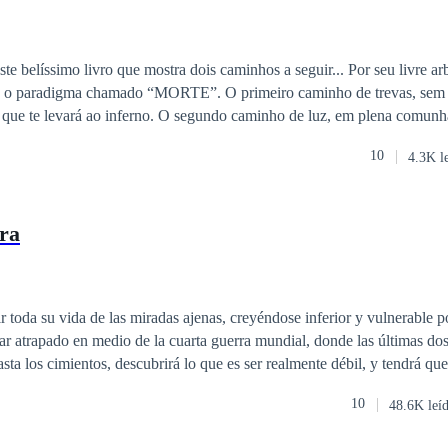
te belíssimo livro que mostra dois caminhos a seguir... Por seu livre arb
o o paradigma chamado “MORTE”. O primeiro caminho de trevas, sem 
que te levará ao inferno. O segundo caminho de luz, em plena comunh
romessa de gozo de vida eterna! Venha descobrir dentro de cada capítu
10
4.3K l
l... Qual a sua escolha?
ra
r toda su vida de las miradas ajenas, creyéndose inferior y vulnerable po
dar atrapado en medio de la cuarta guerra mundial, donde las últimas do
sta los cimientos, descubrirá lo que es ser realmente débil, y tendrá que
opio en toda su vida para intentar detenerla, al lado del hombre que le
10
48.6K leí