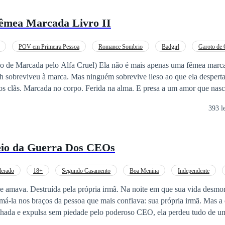
êmea Marcada Livro II
POV em Primeira Pessoa
Romance Sombrio
Badgirl
Garoto de
Deus da Guerra
Habilidade Especial
Construção do Reino
lfa Cruel) Ela não é mais apenas uma fêmea marcada. Ela é o
os clãs. Marcada no corpo. Ferida na alma. E presa a um amor que nasc
como ameaça. Os clãs se levantam. Profecias despertam. E seu corpo p
393 l
salva. Não será domada. E não será apenas amada. Amada. Temida. Desejada.
io da Guerra Dos CEOs
a é o campo de batalha. E quando sangue, poder e profecias colidem,
uma verdade se impõe: Não vence quem ama mais. Vence quem está disposto a destruir tudo.
lerado
18+
Segundo Casamento
Boa Menina
Independente
Bilionário Instantâneo
 amava. Destruída pela própria irmã. Na noite em que sua vida desmor
á-la nos braços da pessoa que mais confiava: sua própria irmã. Mas a
lhada e expulsa sem piedade pelo poderoso CEO, ela perdeu tudo de 
lugar que chamava de lar. Sozinha e sem saída, ela carrega um segredo