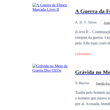
A Guerra da F
A. D. V. Velvet
Ação
Herdeiro/Herdeira
(Livro II – Continuação de Marcada pelo A
estopim da guerra. Liah sobreviveu à marca. Mas ninguém sobrevive ileso ao que ela desperta. Foi quebrada
pelo Alfa mais cruel d
Agora, seu nome ecoa 
Lobisomem
do que tronos. Magnus a quer de volta. Não por redenção. Mas por posse. Rhaziel a protege. Não por desejo.
Mas por escolha. Entre dois alfas, Liah carrega algo capaz de coroar reis… ou reduzir reinos inteiros a cinzas.
Nesta história, ela não será 
Grávida no Me
Nesta guerra, Liah não é o prêmio. El
N.Martins
Enredo Ace
Traição
Divórcio
Traída pelo homem que
o homem que jurava am
por aí. Acusada, humi
amor, a família… e o 