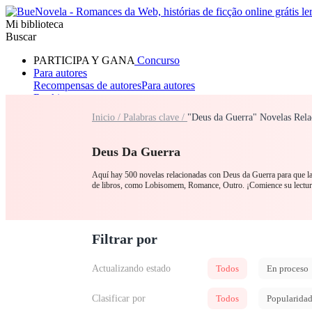
Mi biblioteca
Buscar
PARTICIPA Y GANA
Concurso
Para autores
Recompensas de autores
Para autores
Ranking
Navegar
Inicio /
Palabras clave /
"Deus da Guerra" Novelas Rela
Novelas
Cuentos Cortos
Todos
Romance
Lobisomem
Máfia
Sistema
Fantasia
Urbano
LGB
Deus Da Guerra
Aquí hay 500 novelas relacionadas con Deus da Guerra para que las
de libros, como Lobisomem, Romance, Outro. ¡Comience su lectu
Filtrar por
Actualizando estado
Todos
En proceso
Clasificar por
Todos
Popularida