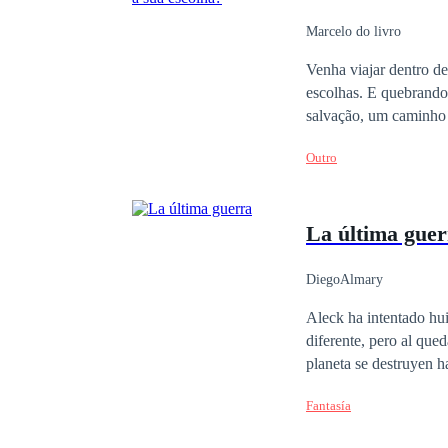
Marcelo do livro
Venha viajar dentro des
escolhas. E quebrand
salvação, um caminho 
Jesus... Aonde a uma p
Outro
que você deseja. Afina
La última guer
DiegoAlmary
Aleck ha intentado hui
diferente, pero al que
planeta se destruyen ha
del que no ha hecho ac
Fantasía
para sonreír