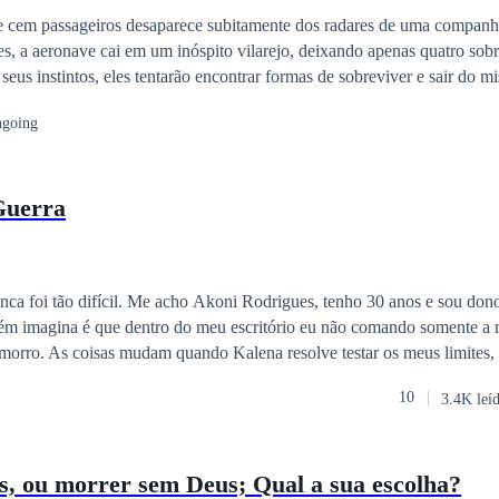
 cem passageiros desaparece subitamente dos radares de uma companh
s, a aeronave cai em um inóspito vilarejo, deixando apenas quatro sobr
us instintos, eles tentarão encontrar formas de sobreviver e sair do mis
 O que eles não imaginavam, porém, é que se encontrariam envolvidos
going
 um misterioso tesouro, que colocaria à prova a sua fé e seu caráter.
Guerra
nca foi tão difícil. Me acho Akoni Rodrigues, tenho 30 anos e sou do
ém imagina é que dentro do meu escritório eu não comando somente a
rro. As coisas mudam quando Kalena resolve testar os meus limites,
i que não seria capaz de sentir nunca.
10
3.4K leí
, ou morrer sem Deus; Qual a sua escolha?