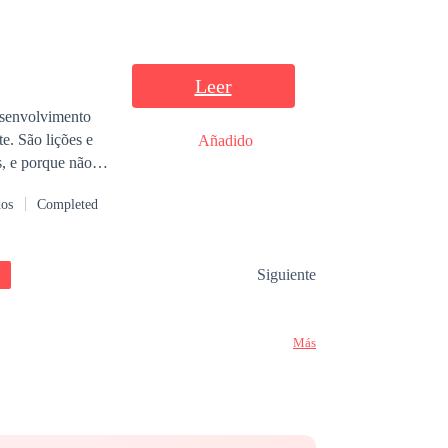
Leer
desenvolvimento
es e
Añadido
dos
Completed
Sara, com Jó e
Siguiente
Más