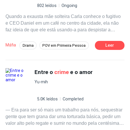
802 leídos
Ongoing
Quando a exausta mãe solteira Carla conhece o fugitivo
e CEO Daniel em um café no centro da cidade, ela não
faz ideia de que ele está usando-a para despistar a
polícia. Mas depois de uma troca impulsiva — seu carro
velho pelo esportivo milionário dele — suas vidas
Máfia
Leer
Drama
POV em Primeira Pessoa
colidem em um perigoso jogo de segredos, tentações e
Poder Feminino
Badboy
CEO
segundas chances. Ele pode comprar qualquer coisa.
Pode tomar qualquer coisa. Ela não acredita que merece
Boa Menina
Segunda Chance
coisa alguma. Ele é Daniel: bilionário, CEO, playboy
Entre o
crime
e o amor
internacional… e o homem que a polícia está caçando.
Yu-mih
Quando Carla finalmente descobre quem ele é, já é tarde
demais. Ela está com as chaves — não só do carro dele,
mas também de seus segredos. Envolvida no mundo de
5.0K leídos
Completed
contrabando, traições e desejos de Daniel, Carla
— Era para ser só mais um trabalho para nós, sequestrar
precisará escolher entre voltar à vida pequena e segura
gente que tem grana dar uma torturada básica, pedir um
que acredita merecer — ou arriscar tudo para conquistar
valor alto pelo regate e sumir no mundo pela centésima
aquela que nunca imaginou poder ter. Até que o amor
vez. Já éramos acostumados a isso, a nossa fama era
força os dois a descobrirem o próprio valor.