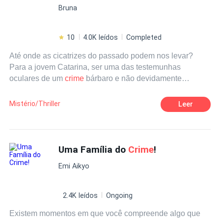
Bruna
começam. Duas pessoas que se vêm casadas somente
para cumprir um acordo. Podia ser pior?
10
4.0K leídos
Completed
Até onde as cicatrizes do passado podem nos levar?
Para a jovem Catarina, ser uma das testemunhas
oculares de um
crime
bárbaro e não devidamente
solucionado, despertou uma sede inabalável por justiça.
Quase três décadas depois do evento que marcou sua
Mistério/Thriller
Leer
infância, a agora policial Catarina Salles, busca a todo
custo reabrir o caso e trazer à luz os nomes dos
assassinos: os homens que ficaram impressos na sua
memória, e que agora ameaçam não apenas a sua vida,
Uma Família do
Crime
!
mas também a de todos a quem ela ama.
Emi Aikyo
2.4K leídos
Ongoing
Existem momentos em que você compreende algo que