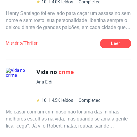
10
4.0K leídos
Completed
Henry Santiago foi enviado para caçar um assassino sem
nome e sem rosto, sua personalidade libertina sempre o
deixou diante de grandes paixões, em cada cidade que
passava caçando o assassino sempre deixava uma
vitima de seus olhos maliciosos, porem desta vez era
Mistério/Thriller
Leer
amor, e desta vez ele poderia jamais ver o jovem de
cabelos dourados e olhos azuis.
Vida no
crime
Ana Elói
10
4.5K leídos
Completed
Me casar com um criminoso não foi uma das minhas
melhores escolhas na vida, mas quando se ama a gente
fica "cega". Já vi o Robert, matar, roubar, sair de
situações difíceis e até mesmo na beira da morte. Nada