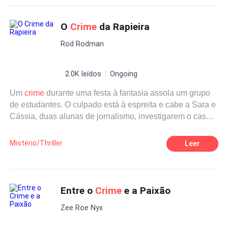
possível para agradar a sua amiga de infância, ela
sempre foi vítima da inveja, que cada vez mais tomava o
O
Crime
da Rapieira
coração, de Maria Paula que, por sua vez, sempre quis
Rod Rodman
ter uma vida tão boa quanto à de Olivia, mas que devido
as suas dificuldades financeiras ainda não foi possível.
Pensando em se livrar de uma vez por todas de Olivia,
2.0K leídos
Ongoing
Maria Paula aproveita um convite para fazer uma viagem
Um
crime
durante uma festa à fantasia assola um grupo
para planejar a melhor forma de fazer o seu plano dar
de estudantes. O culpado está à espreita e cabe a Sara e
certo.
Cássia, duas alunas de jornalismo, investigarem o caso,
ajudando a Polícia a levar o responsável à justiça.
Mistério/Thriller
Leer
Entre o
Crime
e a Paixão
Zee Roe Nyx