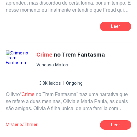
aprendeu, mas discordou de certa forma, por um tempo. E
nesse momento eu finalmente entendi o que Freud quis
dizer com: "A esperança é o maior dos males, pois ela
prolonga o sofrimento do homem." Eu entendi porque
Leer
mesmo depois de tanto tempo e tanto sofrimento eu ainda
mantinha minha esperança de que tudo fosse dar certo
de que pudéssemos voltar a viver e não apenas
sobreviver, vivida em meu ser. Porém, nesse exato
Crime
no Trem Fantasma
momento em que o tenho nos braços chorando, e os
Vanessa Matos
corpos delas deleitados em seu próprio sangue, minha
esperança simplesmente... Morreu! Vivencie a história de
Ana Ferreira, nesse livro repleto de emoções, mistérios e
3.8K leídos
Ongoing
tragédia. Primeiro livro da trilogia "Uma Família do
O livro“
Crime
no Trem Fantasma" traz uma narrativa que
Crime
!"
se refere a duas meninas, Olivia e Maria Paula, as quais
são amigas. Olivia é filha única, de uma família com
excelentes condições financeiras. Já Maria Paula não
poderia se dar ao luxo de viajar para certos destinos, se
Mistério/Thriller
Leer
não fosse com a companhia e o dinheiro da família de
Olivia. Mesmo que Olivia tentasse sempre fazer o