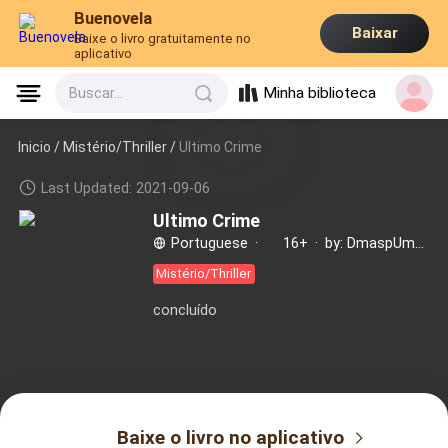
Buenovela
Baixar
Baixe o livro gratuitamente no
aplicativo
Minha biblioteca
Buscar...
Inicio /
Mistério/Thriller
/
Ultimo Crime
Last Updated: 2021-09-06
Ultimo Crime
Portuguese
·
16+
·
by: DmaspUmada
Mistério/Thriller
concluído
Baixe o livro no aplicativo