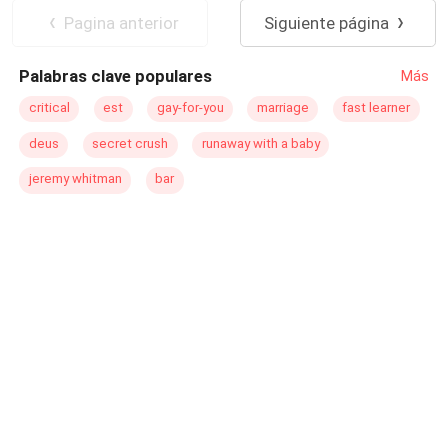
interesante? Phoebe tendrá que tomar una decisión
Adolescente
Diferencia de Edad
Pagina anterior
Siguiente página
importante. ¿Alcanzará lo que quiere bajo la mira de su
ardiente profesor?
Palabras clave populares
Más
critical
est
gay-for-you
marriage
fast learner
deus
secret crush
runaway with a baby
jeremy whitman
bar