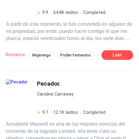
9.9
64.8K leídos
Completed
A partir de este momento, te has convertido en alguien de
mi propiedad, por ende, puedo hacer contigo lo que me
plazca, estarás veinticuatro horas al día, los siete días de
la semana a mi completa disposición, vivirás donde yo te
diga, dormirás donde yo te diga, te comunicaras solo con
Romance
Leer
Mujeriego
Poder Femenino
las personas con las que yo considere que puedes
Contemporánea
Triángulo Amoroso
comunicarte, y todo esto lo harás en completa
confidencialidad, no puedes hablar sobre nosotros, o
CEO
Venganza
Arrogante
sobre mí, con absolutamente nadie, no puedes dar un
Pecador.
Diferencia de Edad
Romance oscuro
paso sin que yo este enterado a donde te diriges, no
Caroline Carraway
puedes vestirte sin que yo te lo ordene, no puedes si
siquiera comer alimentos que yo no considere
apropiados, y sobre todo, no harás preguntas de las
9.7
12.1K leídos
Completed
cuales no quieres saber la respuesta, esas son las reglas
Annabelle Maxwell es una de las mejores novicias del
del juego, Abigail. – dijo Dominic.
convento de la sagrada caridad, ella tiene claro su
objetivo, convertirse en monja y servir a Dios el resto de