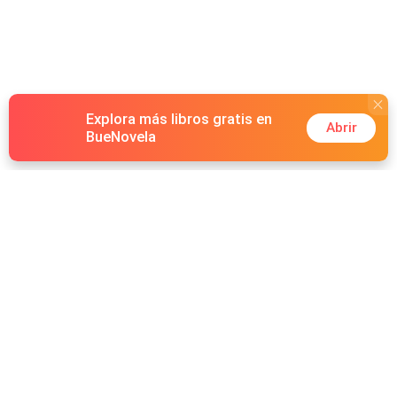
Explora más libros gratis en
Abrir
BueNovela
Hot Genres
Romance
Recursos
Hombre lobo
Palabras clave
Redes Sociales
Mafia
Búsquedas calientes