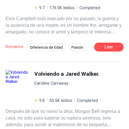
9.7
176.5K leídos
Completed
Eros Campbell está marcado por su pasado, la guerra y
la ausencia de una madre, es un hombre frio, arrogante y
amargado, no conoce el amor y tampoco le interesa
hacerlo. A sus 32 años no ha conocido a una mujer que
valga la pena, hasta que llega ella. Eva Larsson es fuerte,
Romance
Leer
Diferencia de Edad
Pasión
sabe lo que quiere y no duda en conseguirlo, es
Triángulo Amoroso
Romance oscuro
aguerrida, leal, sincera y es candela pura. Eva cree estar
enamorada de su prometido, Aaron Sotavento… Hasta
Traición
POV en primera persona
que el coronel Campbell se atraviesa en su camino. En
Volviendo a Jared Walker.
Secretario/a
Mujeriego
medio de una guerra, Eros, Eva y Aaron tendrán que
Caroline Carraway
luchar por la protección de su país, sin embargo, Eros y
Eva tendrán una guerra más fuerte que librar, aquella
contra sus sentimientos, ambos se envolverán en una red
9.8
55.5K leídos
Completed
de pasión, secretos y traiciones de la que no van a poder
Después de que su novio la deja, Morgan Bell regresa a
escapar fácilmente.
casa, no solo para superar su ruptura amorosa, sino
además, para asistir al matrimonio de su pequeña