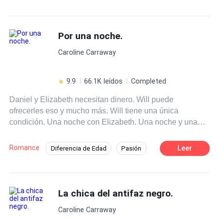
POV en primera persona
Romance oscuro
vendió su vida. Huir o quedarse, solo toma una decisión.
—Quédate… para siempre conmigo.
CEO
Embarazo
Poder Femenino
Por una noche.
Identidad oculta
Caroline Carraway
9.9
66.1K leídos
Completed
Daniel y Elizabeth necesitan dinero. Will puede
ofrecerles eso y mucho más. Will tiene una única
condición. Una noche con Elizabeth. Una noche y una
propuesta que pueden cambiarlo absolutamente todo.
Romance
Leer
Diferencia de Edad
Pasión
Romance oscuro
Arrogante
Triángulo Amoroso
De Débil a Fuerte
La chica del antifaz negro.
Contemporánea
Rebelde
CEO
Caroline Carraway