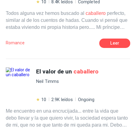
10
8.4K leídos
Completed
Todos alguna vez hemos buscado al
caballero
perfecto,
similar al de los cuentos de hadas. Cuando vi pensé que
estaba viviendo mi propia historia pero..... Mi príncipe
esconde un secreto y yo muero por saberlo
Romance
Leer
El valor de un
caballero
Neil Timms
10
2.9K leídos
Ongoing
Me encuentro en una encrucijada... entre la vida que
debo llevar y la que quiero vivir, la sociedad espera tanto
de mi, que no se que tanto de mi queda para mi. Debo
seguir, ya no puedo parar he creado este mundo y todos