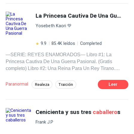
sugiere un loco acuerdo? La respuesta adecuada sería
De Odio al Amor
Matrimonio por Contrato
decir no, pero la tentación es grande.
La Princesa Cautiva De Una Guerra Pasional
Rebelde
Identidad oculta
Primer Amor
Yosebeth Kaori 💚
9.9
85.4K leídos
Completed
—SERIE: REYES ENAMORADOS— Libro #1: La
Princesa Cautiva De Una Guerra Pasional. (Gratis
completo) Libro #2: Una Reina Para Un Rey Tirano.
(Completo) Libro #3: La Esposa Trofeo Del Cruel Rey
(Completo) Libro #4: El Juguete Del Rey: Entre El
Paranormal
Leer
Realeza
Traición
Engaño Y La Pasión. (Completo) Libro #5: Esposa
Amor Prohibido
Dominante
Forzada Del Rey Villano. (Completo) Sinopsis: Virginia
es la hija favorita del Rey Jhon, felizmente comprometida
Arrogante
Chica buena
Drama
y a pocos meses de casarse... ¡Estalló la guerra! La bella
Cenicienta y sus tres
caballero
s
Misterio
Poder Femenino
princesa es secuestrada y amenazada durante la disputa
Frank J.P
de Reinos vecinos. ¡Trofeo de guerra! Para el Rey
enemigo. Un hombre que mantendrá a Virginia cautiva,