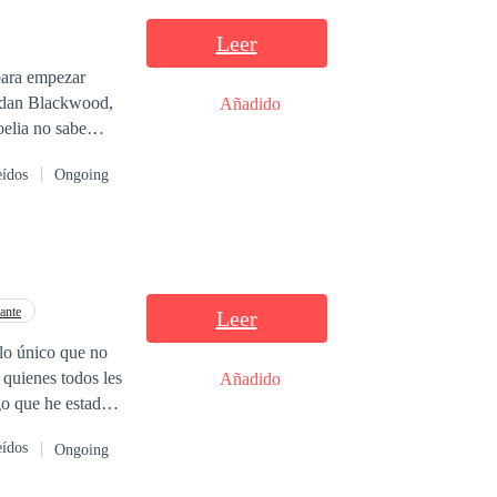
Leer
para empezar
Aidan Blackwood,
Añadido
oelia no sabe
nado a hacerla
eídos
Ongoing
 mantener su
uros salen a la
 que cambiarán su
sacrificios
ia descubrirá lo
ante
Leer
lo único que no
 quienes todos les
Añadido
go que he estado
ias involucran dos
eídos
Ongoing
los, toxicidad y