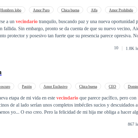
Hombres lobo
Amor Puro
Chica buena
Alfa
Amor Prohibido
rse a un
vecindario
tranquilo, buscando paz y una nueva oportunidad 
ón fallida. Sin embargo, pronto se da cuenta de que su nuevo vecino, 
into protector y posesivo tan fuerte que su presencia parece opresiva. N
 lobo ni sobre los instintos que los gobiernan, pero Aidan está determi
10
1.8K l
a de alejarse, el poder de su atracción es innegable. Mientras lucha por
alla emocional y física se desata entre ambos. Pero cuando secretos osc
 más sobre el mundo de los hombres lobo, tendrá que tomar decisiones
n
esión del Alfa es una historia de amor peligrosa, pasión incontrolable y 
se a su propia naturaleza y a un amor tan intenso como peligroso, Noel
ente deseada y, a la vez, atrapada por el deseo.
oscuro
Pasión
Amor Exclusivo
Chica buena
CEO
Domin
De Odio al Amor
Millonario Instantáneo
ueva etapa de mi vida en este
vecindario
que parece pacífico, pero con 
inos de al lado serían unos completos imbéciles sucios y descuidados a
nos yo... O eso creo. Pero la felicidad de mi hija me obliga a hacer al
debo lidiar con las consecuencias de mis actos. Aún si esas consecuenc
867 l
jos mandones. -Advertencia! Está historia tiene contenido adulto, trío,ce
 hombres con una misma mujer-