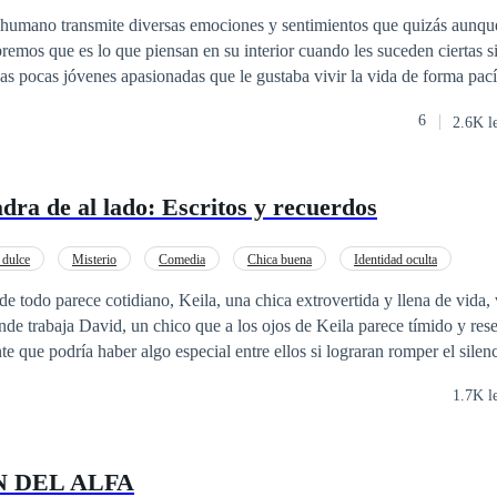
 humano transmite diversas emociones y sentimientos que quizás aunqu
bremos que es lo que piensan en su interior cuando les suceden ciertas s
sas pocas jóvenes apasionadas que le gustaba vivir la vida de forma pac
 de buenas compañías. Gente trabajadora, agradable, risueña y triunfad
6
2.6K l
 que se ofrecía a ayudar, eran buenos con ella. Y un día, en que se prop
ona indicada con quién comenzar una relación. No imaginaría lo que se 
te de ella gracias a los rumores que oían sobre esa tal persona de la cual
dra de al lado: Escritos y recuerdos
ila pero al hablar, hasta el más desgraciado caería sobre sus pies. Pero
cía de vista a aquel extraño hombre del cual los rumores seguían espar
a vivía. Pero ese día llegó. Y al poder verlo, escucharlo y sentirlo. No
dulce
Misterio
Comedia
Chica buena
Identidad oculta
mirada había algo más que una cara y voz atractivas que hacían que ella
as
e todo parece cotidiano, Keila, una chica extrovertida y llena de vida, 
onde trabaja David, un chico que a los ojos de Keila parece tímido y res
nte que podría haber algo especial entre ellos si lograran romper el silen
lmente el uno para el otro? Mientras enfrenta sus propios deseos y temor
1.7K l
re ellos siempre será solo miradas y palabras perdidas en el viento y el 
lgo más cercano y auténtico. Únete a Keila en su viaje emocional mientr
el amor puede florecer entre la timidez y la extroversión
N DEL ALFA