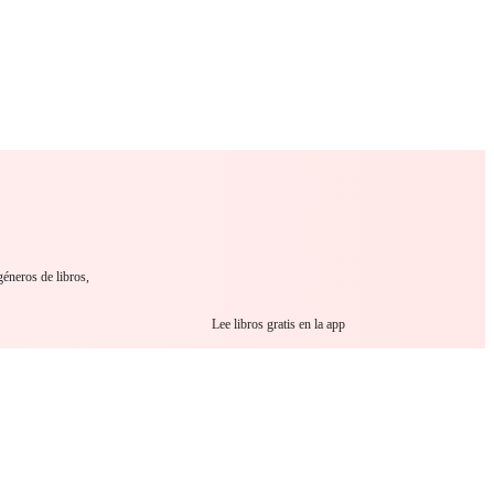
 Romance
Sci-Fi
Guerra
Otros
géneros de libros,
Lee libros gratis en la app