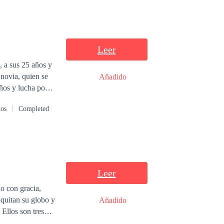
Leer
 a sus 25 años y
 novia, quien se
Añadido
ller de
dos
Completed
yudar a su joven y
nza a su abuelo
amora a Ada,
Leer
 que su actual
do con gracia,
Añadido
 aquella joven a
 Ellos son tres