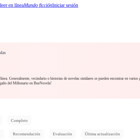
Mundo ficción
Iniciar sesión
adas
BTQ+
YA/TEEN
Paranormal
Misterio/Thriller
Oriental
Juegos
Historia
MM
línea. Generalmente, vecindario o historias de novelas similares se pueden encontrar en varios 
gaño del Millonario en BueNovela!
Completo
d
Recomendación
Evaluación
Última actualización