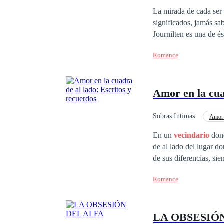
La mirada de cada ser
significados, jamás sa
Journilten es una de é
siempre estaba rodeada
Romance
hasta gente millonaria
de conseguir a la pers
cruzar. Al tener enfren
Amor en la cua
actuaba de forma tranqu
tales rumores. No cono
el
vecindario
donde ell
Sobras Intimas
Amor 
siquiera que, bajo su 
Desafío a las Expectativ
En un
vecindario
dond
rodillas.
de al lado del lugar d
de sus diferencias, sie
separa. Pero, ¿son rea
Romance
pregunta si el amor ent
día se convertirá en a
historia y descubre si 
LA OBSESIÓ