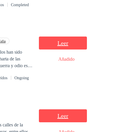
dos
Completed
 de su cuadra.
afia
Leer
harta de las
Añadido
eídos
Ongoing
Leer
sos, entre ellos
Añadido