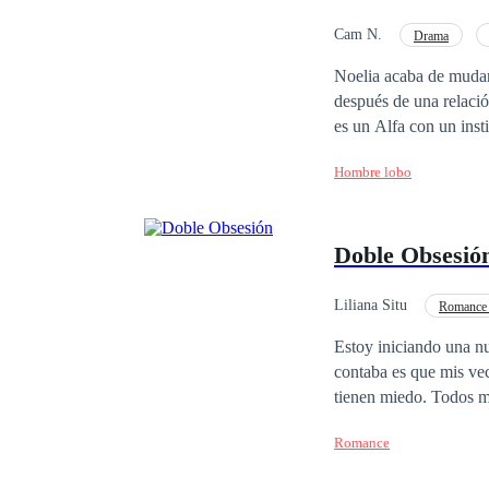
Cam N.
Drama
Noelia acaba de muda
después de una relaci
es un Alfa con un inst
nada sobre los hombres
Hombre lobo
suya. Aunque ella trat
independencia, una bat
luz y Noelia descubre
Doble Obsesió
vida para siempre. Obs
dolorosos. Enfrentándo
que significa ser realm
Liliana Situ
Romance 
Amor Prohibido
Estoy iniciando una n
contaba es que mis vec
tienen miedo. Todos me
intentando no hacer y 
Romance
sexys enojados pelirro
amor posesivo de dos