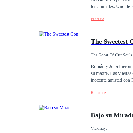
los animales. Uno de l
gatos. En esta obra li
Fantasía
Michi y Micifuz. Que n
obra de la providencia
aventuras que a veces s
The Sweetest 
supervivencia. Kiri.- 
tratan de maravilla, s
gato muy precavido, su
The Ghost Of Our Souls
que hay personas sin e
Román y Julia fueron ve
más peleonera de todos
su madre. Las vueltas d
carne propia los pelig
inocente amistad con R
El más inocente de los
enfrentara a los probl
Romance
un grupo muy singular 
autodestrucción.
Bajo su Mirad
Vickmaya