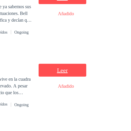
e ya sabemos sus
ituaciones. Bell
Añadido
ífica y decían que
ores. Incluso
eídos
Ongoing
uso esa objetivo
estaría por
 era misteriosa,
 Bell no creía
ciéndose por todo
 había notado
Leer
 cayera de
vive en la cuadra
ervado. A pesar
Añadido
cio que los
es, Keila se
eídos
Ongoing
tiempo, o si algún
as cuenta su