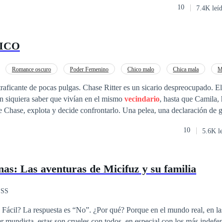
los derechos reservados.
10
7.4K leí
obre aquel temido y chico despierta y ella se propone una nueva meta: acosar al chico raro
ICO
Romance oscuro
Poder Femenino
Chico malo
Chica mala
M
De Odio al Amor
Relación Retorcida
 Chase Ritter es un sicario despreocupado. Ellos han sido
n siquiera saber que vivían en el mismo
vecindario
, hasta que Camila, 
 y decide confrontarlo. Una pelea, una declaración de guerra y odio es
10
5.6K l
 su compañero de trabajo.
as: Las aventuras de Micifuz y su familia
 SS
r qué? Porque en el mundo real, en las calles de la
r mundista, estas son crueles con todos, en especial con los más indefen