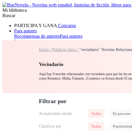
Mi biblioteca
Buscar
PARTICIPA Y GANA
Concurso
Para autores
Recompensas de autores
Para autores
Ranking
Navegar
Inicio /
Palabras clave /
"vecindario" Novelas Relacion
Novelas
Cuentos Cortos
Todos
Romance
Hombre lobo
Mafia
Sistema
Fantasía
Urbano
LG
Vecindario
Aquí hay 9 novelas relacionadas con vecindario para que las lea en 
como Romance, Mafia, Fantasía. ¡Comience su lectura desde El en
Filtrar por
Actualizando estado
Todos
En proceso
Clasificar por
Todos
Popularida