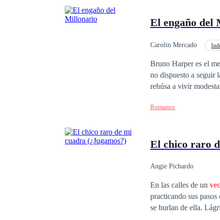
El engaño del 
Carolin Mercado
Ind
Matrimonio por Contrat
Bruno Harper es el me
no dispuesto a seguir l
rehúsa a vivir modestamente y termina su 
convertirse en un empr
Romance
motocicletas sin nada de dinero en sus bolsillos.
Castillo, una estudian
malhumorado inquilino
El chico raro 
propuesta de consegui
de ser la esposa ideal,
quien se deja llevar por su amor incondicional. La
Angie Pichardo
no imaginaba que el de
En las calles de un
ve
vida se pondría patas par
practicando sus pasos de baile nuevos aprendió en su clase de bal
trabajar juntos lo quie
se burlan de ella. Lágr
quien engañó. ¿Ada podrá p
chicos fuertes, ella es una n