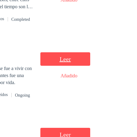
el tiempo son los
iri, Fernando,
dos
Completed
amiliares y por
us propias
r su
de la mayoría la
Fernando.- Es un
eño aprenderán
Leer
nos”. Michi.- La
e fue a vivir con
y conocerá en
ntes fue una
Añadido
 Micifuz “Gato”.-
or vida.
llejero. Se
s reclutado por
eídos
Ongoing
 la
Leer