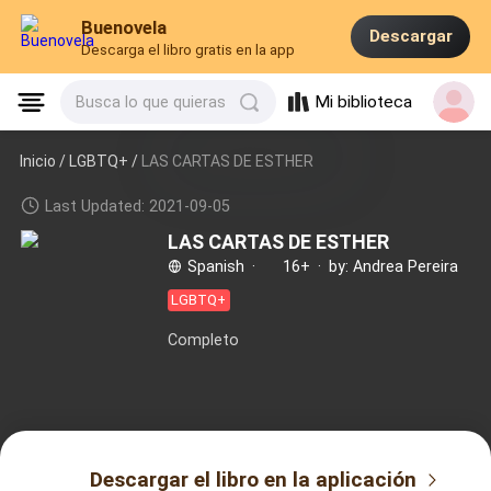
Buenovela
Descargar
Descarga el libro gratis en la app
Mi biblioteca
Busca lo que quieras
Inicio /
LGBTQ+
/
LAS CARTAS DE ESTHER
Last Updated: 2021-09-05
LAS CARTAS DE ESTHER
Spanish
·
16+
·
by: Andrea Pereira
LGBTQ+
Completo
Descargar el libro en la aplicación