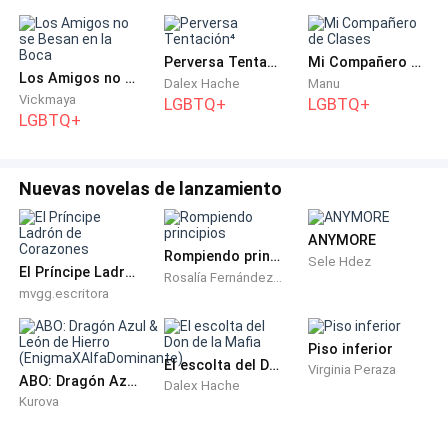
difícil.
Hoy como cada sábado, te escribo, en las buenas y en
Perversa Tentación⁴
Mi Compañero de Clases
Los Amigos no se Besan en la Boca
las malas
Dalex Hache
Manu
Vickmaya
LGBTQ+
LGBTQ+
LGBTQ+
Te amo
Esther”
Nuevas novelas de lanzamiento
-Todas las que vi dicen: “Hoy como cada sábado”, es
ANYMORE
Rompiendo principios
obvio que era una por semana, siempre dijiste que la
Sele Hdez
El Príncipe Ladrón de Corazones
Rosalía Fernández de Córdova
tía Esther era tu mejor amiga.
mvgg.escritora
-Y lo era
Piso inferior
El escolta del Don de la Mafia
Virginia Peraza
ABO: Dragón Azul & León de Hierro (EnigmaXAlfaDominante)
-Aquí dice mucho más que eso- Señala la carta
Dalex Hache
Kurova
Angélica