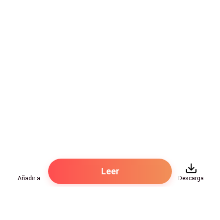
-¿Richard no es tu marido?
-Por supuesto
-¿No es tu mejor amigo?- Laura responde afirmando
con la cabeza, guarda la carta dentro de la carpeta y
se la devuelve a Angélica –Yo no quería que el mundo
te mirara mal por mi culpa
-¿Estabas enamorada?- Angélica se encoge de
hombros, sigue mirando por la ventana a la nada,
aprieta los labios y un par de lágrimas recorren su
anciano rostro, Laura le acaricia el cabello diciéndole-
Sabes bien que me mirarían mal por mi misma en
Leer
Añadir a
Descarga
todo caso mami.
Angélica se quita las lágrimas con sus manos, camina
hacia la cama, deja la carpeta sobre la mesa de noche