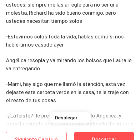
ustedes, siempre me las arregle para no ser una
molestia, Richard ha sido bueno conmigo, pero
ustedes necesitan tiempo solos
-Estuvimos solos toda la vida, hablas como si nos
hubiéramos casado ayer
Angélica resopla y va mirando los bolsos que Laura le
va entregando
-Mami, hay algo que me llamó la atención, esta vez
dejaste esta carpeta verde en la casa, te la traje con
el resto de tus cosas.
-¿La leíste?- le pregunta casi gritando Angélica, y
Desplegar
toma la carpeta rápidamente quitándosela de un tirón
a su hija.
Siguiente Capítulo
Descargar