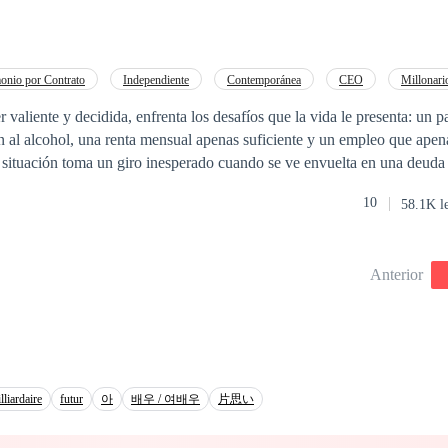
onio por Contrato
Independiente
Contemporánea
CEO
Millonari
a
Campus
Profesor
Ritmo Rápido
 valiente y decidida, enfrenta los desafíos que la vida le presenta: un 
ión al alcohol, una renta mensual apenas suficiente y un empleo que apen
a situación toma un giro inesperado cuando se ve envuelta en una deud
 la de su padre. A regañadientes, acepta un acuerdo con un enigmático 
10
58.1K l
na, con la esperanza de saldar la deuda que los amenaza. Sin embargo, m
sombrío, lucha por evitar que el amor surja entre ellos. Lo que comie
se convierte en un intrincado juego emocional cuando Grace y el magna
Anterior
reciente conexión entre ellos.
lliardaire
futur
아
배우 / 여배우
片思い