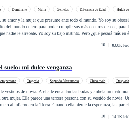
 separados por el sabotaje, Laila y Alejandro caen en una peligrosa y
o
Dominante
Mafia
Gemelos
Diferencia de Edad
Huida co
ro, Isabella Romero. Una foto filtrada. Un escándalo que sacude la empresa.
, su amor y la mujer que presume ante todo el mundo. Yo soy su obsesi
 y los destruye a ambos. Cuando la traición resurge, cuando los celos se
lto del mundo entero para poder cumplir sus más oscuros deseos, para 
 se niega a permanecer enterrado... Laila debe decidir si huir de nuevo o
que nadie le arrebate. Yo soy su bajo instinto. Pero ¿qué pesará más en 
uyo amor podría reescribir todo su futuro.
sión de oro? El mundo arderá, eso es seguro, aunque yo no quiero arder 
10
83.8K leí
el suelo: mi dulce venganza
era persona
Tragedia
Segundo Matrimonio
Chico malo
Despiad
Infidelidad
Matrimonio por Contrato
Arrepentimiento
de vestidos de novia. A ella le encantan las bodas y anhela un matrimonio
 otra mujer. Ella parece una tercera persona con su vestido de novia. 
irecto al infierno en la Tierra. Cuando ella pierde la esperanza, la apari
a su vida. El asesinato de hace muchos años guía la venganza de hoy. 
10
14.1K leí
 de la máscara? ¿Qué camino elegirá Paulina?