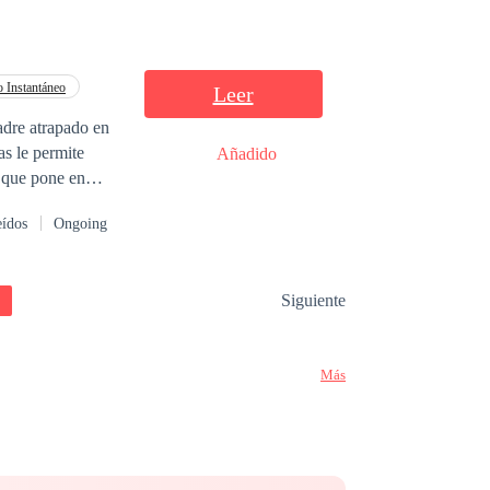
o Instantáneo
Leer
padre atrapado en
as le permite
Añadido
a que pone en
magnate en la
eídos
Ongoing
ientras se
nza como una
te se enfrentan al
Siguiente
Más