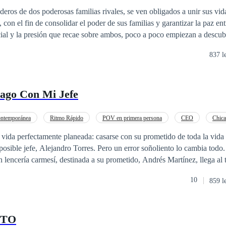
eros de dos poderosas familias rivales, se ven obligados a unir sus vid
on el fin de consolidar el poder de sus familias y garantizar la paz ent
cial y la presión que recae sobre ambos, poco a poco empiezan a descu
 barreras que los rodean y desafiando las expectativas impuestas. Sin embargo, una
837 l
para desestabilizar su compromiso y la alianza entre sus familias. Un c
de los Lucas, que busca desmantelar la unión entre los Johnson y los Ló
 de manipular y sembrar dudas entre ellos. A medida que los ataques se i
ago Con Mi Jefe
enfrentar el peligro no solo para proteger su futuro, sino también para
ntemporánea
Ritmo Rápido
POV en primera persona
CEO
Chica
ción
De Odio al Amor
Relación en la Oficina
 vida perfectamente planeada: casarse con su prometido de toda la vida 
ible jefe, Alejandro Torres. Pero un error soñoliento lo cambia todo. Una sola fot
en lencería carmesí, destinada a su prometido, Andrés Martínez, llega al 
dro Torres, el Rey Helado de Torres Innovations. No dice nada. No hace nada.
10
859 l
esenvuelve un
o: un conjunto de lencería de encaje rojo idéntico al de la foto. Antes 
e hacia sí, su voz rozando su oído como una promesa prohibida: "Conejita, ponte mi
NTO
ontrol.