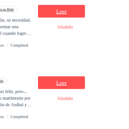
 embriagadora
n un Bebé
Leer
 Un amor
ón, su necesidad,
formar una
Añadido
él cuando logre
en él.
dos
Completed
ado
Leer
 feliz, pero...
Un matrimonio por
Añadido
ción de Aníbal y
¿Quién es la
dos
Completed