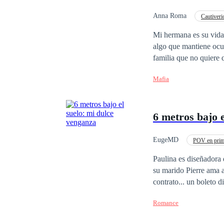
Unidos por el desamor,
órbita. Pero su pasado no ha terminado. Su infiel exprometido, Andrés. Su traidora mejor amiga, Inés. La
Anna Roma
Cautiveri
vengativa ex de Alejand
Relación Retorcida
Mi hermana es su vida
tan poderoso que derrite al Rey Helado
algo que mantiene ocu
vuelven mortales, cuando el pasado
familia que no quiere 
luchar por el hombre c
escapar de aquella pri
Mafia
6 metros bajo 
EugeMD
POV en prim
Hombre Manipulador
Paulina es diseñadora 
su marido Pierre ama a
contrato... un boleto d
Max trae grandes olas 
Romance
amable persona debajo