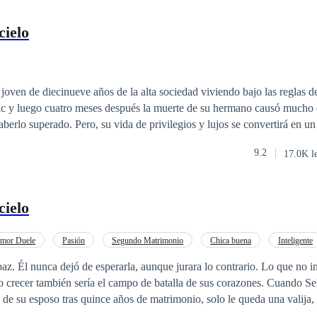
cielo
joven de diecinueve años de la alta sociedad viviendo bajo las reglas de s
ic y luego cuatro meses después la muerte de su hermano causó mucho d
berlo superado. Pero, su vida de privilegios y lujos se convertirá en u
u vida, otra vez. Su inocente existencia estará atrapada en un espiral de
9.2
17.0K l
 corazón, pero que dentro de tanta injusticia nunca pensó volverse a e
cielo
Amor Duele
Pasión
Segundo Matrimonio
Chica buena
Inteligente
De Débil a Fuerte
Verdad Oculta
az. Él nunca dejó de esperarla, aunque jurara lo contrario. Lo que no 
ecer también sería el campo de batalla de sus corazones. Cuando Selene Miller
d de su esposo tras quince años de matrimonio, solo le queda una valija,
a: la granja rural de sus abuelos, donde alguna vez fue feliz. Huyendo d