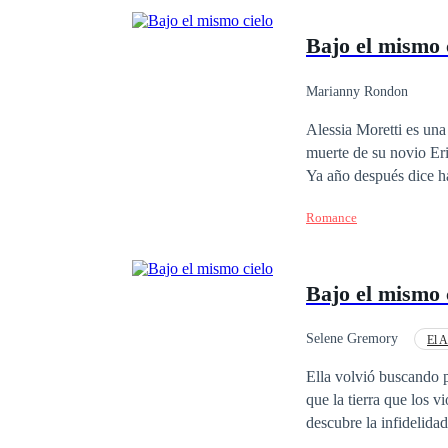
Bajo el mismo 
Marianny Rondon
Alessia Moretti es una 
muerte de su novio Er
Ya año después dice ha
la desgracia llegue a s
Romance
intentando consumir su
Bajo el mismo 
Selene Gremory
El 
Segunda Oportunidad
Ella volvió buscando p
que la tierra que los vio cr
descubre la infidelida
y una herencia olvidad