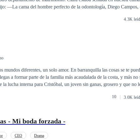
u corazón.
dijo: —La cama del hombre perfecto de la odontología, Diego Campos, 
ntó con una sonrisa burlona: —¿Cómo sería dormir con él? Grabé la e
4.3K leí
rece que Diego va a tener una nueva novia. Diego regresó inmediatamen
ritó con furia: —¡El último deseo de mi tutor era que cuidara muy bien 
ntonces vete tú! A decir verdad, en ese momento, mis cejas estaban má
a había estado sentada. ¡Perfecto! Ya no quería esa cama, tampoco quer
no
s mundos diferentes, un solo amor. En barranquilla las cosas se te pued
llegas a formar parte de la familia más acaudalada de la costa, y más no
e la lucha interna para Cristóbal, un joven sin ganas, grosero y que no 
a que se ve atraído por nada más y nada menos que su hermanastro que 
10
3.0K leí
ro, un chico dulce y decidido. En esta historia verás lo mágico que es en
aferrarse a él. Encontrarás escenas divertidas, eróticas y, sobre todo, 
as - Mi boda forzada -
or
CEO
Drama