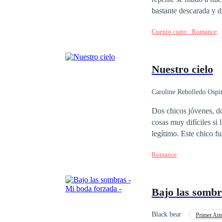
verdadero camino de s
bastante descarada y 
bastante cómoda. Come
Cuento corto · Romance
al grupo familiar: Pa
Clara, señalándome y g
no puedes aceptarlo, e
Nuestro cielo
las sábanas donde Clar
prometido.
Caroline Rebolledo Ospi
Dos chicos jóvenes, do
cosas muy difíciles si 
legítimo. Este chico fu
sentido a la vida hast
Romance
vivir con ellos. Leand
por muy duro que sea y 
Bajo las sombr
Black bear
Primer Am