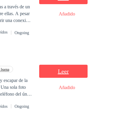
as a través de un
re ellas. A pesar
Añadido
brir una conexión
eídos
Ongoing
lan criminal
pez, se infiltra
ntensifican,
 proteger a sus
 buena
Leer
y escapar de la
o
Añadido
teléfono del único
eídos
Ongoing
de que pueda