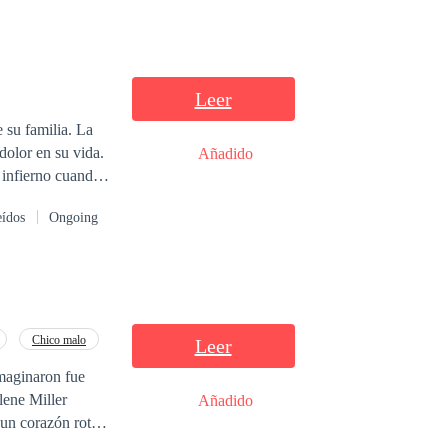
Leer
u familia. La
olor en su vida.
Añadido
n infierno cuando
 maldad y dolor
eídos
Ongoing
namorar.
Chico malo
Leer
imaginaron fue
Añadido
 un corazón roto
e la ciudad, del