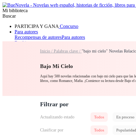
Mi biblioteca
Buscar
PARTICIPA Y GANA
Concurso
Para autores
Recompensas de autores
Para autores
Ranking
Navegar
Inicio /
Palabras clave /
"bajo mi cielo" Novelas Relaci
Novelas
Cuentos Cortos
Todos
Romance
Hombre lobo
Mafia
Sistema
Fantasía
Urbano
LG
Bajo Mi Cielo
Aquí hay 500 novelas relacionadas con bajo mi cielo para que las le
libros, como Romance, Mafia. ¡Comience su lectura desde Bajo el
Filtrar por
Actualizando estado
Todos
En proceso
Clasificar por
Todos
Popularida