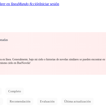
Mundo ficción
Iniciar sesión
onadas
BTQ+
YA/TEEN
Paranormal
Misterio/Thriller
Oriental
Juegos
Historia
MM
a en línea. Generalmente, bajo mi cielo o historias de novelas similares se pueden encontrar en
 mismo cielo en BueNovela!
Completo
d
Recomendación
Evaluación
Última actualización