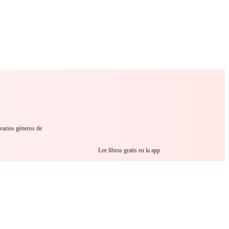
 Romance
Sci-Fi
Guerra
Otros
 varios géneros de
Lee libros gratis en la app