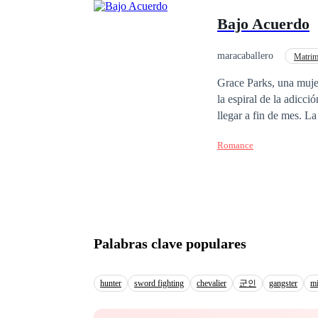
Bajo Acuerdo
maracaballero
Matrim
POV en primera person
Grace Parks, una mujer
la espiral de la adicc
llegar a fin de mes. L
peligro su seguridad y
Romance
privacidad de su ofici
sumerge en este pacto 
transacción comercial 
dilema de resistir la c
Palabras clave populares
hunter
sword fighting
chevalier
군인
gangster
mi