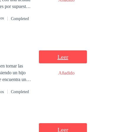
es por supuesto
scena y la envié
dos
Completed
te, abrazando a
de Clarita! ¡Si
s arrugadas que
ía a estar con su
Leer
en tornar las
 siendo un hijo
Añadido
le encuentra un
llegó hace poco a
dos
Completed
contrar el amor,
románticas.
Leer