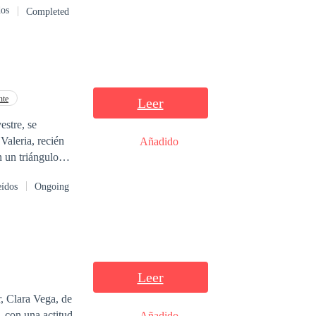
dos
Completed
a, el trabajo y
s silencios
nte
Leer
estre, se
Valeria, recién
Añadido
n un triángulo
eídos
Ongoing
sada en el respeto
tades, intenta
val formidable,
Leer
para siempre. En
, Clara Vega, de
empo revelará el
 con una actitud
Añadido