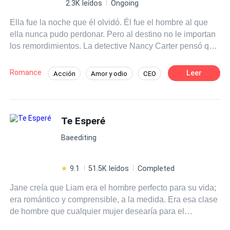
2.3K leídos
Ongoing
Ella fue la noche que él olvidó. Él fue el hombre al que
ella nunca pudo perdonar. Pero al destino no le importan
los remordimientos. La detective Nancy Carter pensó que
había dejado su mayor error en el pasado, hasta que un
caso la lleva directamente a los brazos del arrogante
Romance
Leer
Acción
Amor y odio
CEO
multimillonario que, sin saberlo, engendró a su hijo.
Detective
Mafia
De Odio al Amor
Jaxon Lennox lo tiene todo: poder, riqueza, control, pero
cuando Nancy irrumpe de nuevo en su vida con secretos
Triángulo Amoroso
Embarazo
y cicatrices, las reglas empiezan a cambiar. Ella lo odia.
Te Esperé
Él quiere respuestas. Pero entre su guerra de palabras y
Baeediting
verdades ocultas yace una conexión demasiado
explosiva para negarla.
9.1
51.5K leídos
Completed
Jane creía que Liam era el hombre perfecto para su vida;
era romántico y comprensible, a la medida. Era esa clase
de hombre que cualquier mujer desearía para el
matrimonio, hasta que una confesión lo cambió todo y él