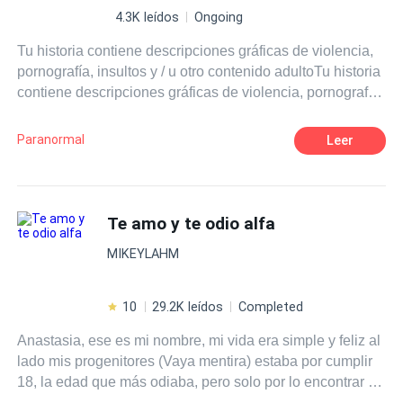
4.3K leídos
Ongoing
Tu historia contiene descripciones gráficas de violencia,
pornografía, insultos y / u otro contenido adultoTu historia
contiene descripciones gráficas de violencia, pornografía,
insultos y / u otro contenido adultoTu historia contiene
descripciones gráficas de violencia, pornografía, insultos
Paranormal
Leer
y / u otro contenido adultoTu historia contiene
descripciones gráficas de violencia, pornografía, insultos
y / u otro contenido adulto
Te amo y te odio alfa
MIKEYLAHM
10
29.2K leídos
Completed
Anastasia, ese es mi nombre, mi vida era simple y feliz al
lado mis progenitores (Vaya mentira) estaba por cumplir
18, la edad que más odiaba, pero solo por lo encontrar a
tu destinado, aunque me emociona conocer a mi loba, lo