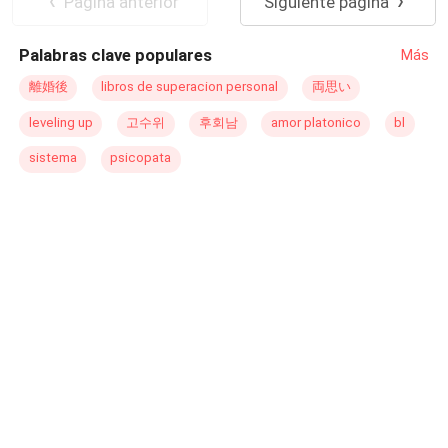
Pagina anterior
Siguiente página
Reencuentro de Amantes
Palabras clave populares
Más
離婚後
libros de superacion personal
両思い
leveling up
고수위
후회남
amor platonico
bl
sistema
psicopata