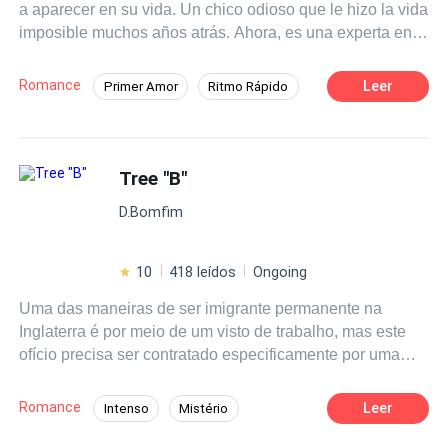
a aparecer en su vida. Un chico odioso que le hizo la vida
de pedir perdón? ¿Verónica lo perdonará? La
imposible muchos años atrás. Ahora, es una experta en
determinación de decir ¡No! es primordial para seguir
rechazar a cualquier hombre con intenciones una
adelante ¿No lo creen? PUEDE QUE ME CAIGA, PERO
relación sentimental, gracias a su lema "nunca te
EN EL SUELO NO ME QUEDO.
Romance
Leer
Primer Amor
Ritmo Rápido
enamores". No importa que él ahora sea un solitario
Poder Femenino
Comedia
CEO
millonario, igual lo detesta. Que comience la guerra...
Rebelde
Tree "B"
D.Bomfim
10
418 leídos
Ongoing
Uma das maneiras de ser imigrante permanente na
Inglaterra é por meio de um visto de trabalho, mas este
ofício precisa ser contratado especificamente por uma
empresa ou empregador do Reino Unido com poder
suficiente para legalizar a ordem. Para a professora de
Romance
Leer
Intenso
Mistério
letras Hadassa Albuquerque , isso foi possível quando o
Contemporâneo
CEO
Dominante
bilionário Levy Eduard Byron por sorte ou destino,