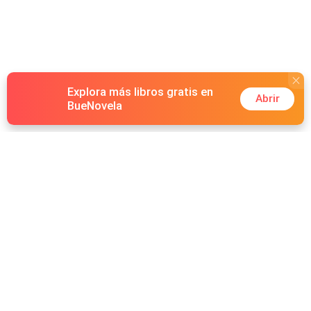
Explora más libros gratis en
Abrir
BueNovela
Hot Genres
Romance
Recursos
Hombre lobo
Palabras clave
Redes Sociales
Mafia
Búsquedas calientes