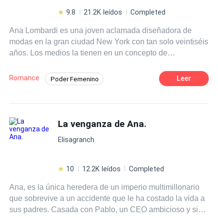
9.8
21.2K leídos
Completed
Ana Lombardi es una joven aclamada diseñadora de
modas en la gran ciudad New York con tan solo veintiséis
años. Los medios la tienen en un concepto de
perfeccionista, obsesiva del control, famosa a tan corta
edad y una impresionante figura influyente. Tiene una
Romance
Leer
Poder Femenino
gran fila de hombres que buscan ganarse su corazón y
Romance oscuro
Traición
disfrutar de una vida de lujos y pasarelas. Pero lo que
nadie sabe, es que Ana tiene secretos, un pasado que ha
Independiente
Matrimonio Exprés
regresado amenazando con arrebatar lo más preciado de
La venganza de Ana.
Desafío a las Expectativas
Pasión
su vida. Hudson Bennett es un empresario que se cruza
Rebelde
CEO
Elisagranch
en la vida de Ana, poco a poco descubre lo que más
atesora ella con fiereza, descubriendo que el mundo
puede ser demasiado pequeño cuando menos lo
10
12.2K leídos
Completed
piensas… Una noche de máscaras. Un hombre
Ana, es la única heredera de un imperio multimillonario
misterioso. Una marca de nacimiento y un secreto
que sobrevive a un accidente que le ha costado la vida a
cambiará sus vidas…
sus padres. Casada con Pablo, un CEO ambicioso y sin