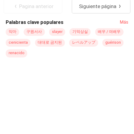
Pero, justo un mes antes de nuestra boda, descubrí que
Pagina anterior
Siguiente página
había reservado a escondidas el espectáculo de fuegos
artificiales más grande de la ciudad para celebrar el
Palabras clave populares
Más
cumpleaños de su amiga de la infancia. Los vi abrazarse
en público, comer juntos del mismo pastel y, después de
악마
구원서사
slayer
기억상실
배우 / 여배우
la fiesta, entrar juntos a un hotel para parejas. Cuando los
cenicienta
대대로 금지된
レベルアップ
guérison
vi salir de allí juntos a la mañana siguiente, finalmente
entendí: Iván no era frío ni reservado. Simplemente, no
renacido
me amaba a mí. Al salir del hotel, llamé a mis padres: —
Papá, rompí con Iván Castillo. Acepto el matrimonio
arreglado con la familia Rivera. Mi padre se quedó
atónito: —¿Pero no lo amas con locura? ¿Qué pasó? He
oído que el hijo de la familia Rivera es estéril… A ti que
siempre quieres niños, ¿cómo vas a hacer? —No
importa… Podremos adoptar muchos niños… —respondí
con el corazón completamente apagado.