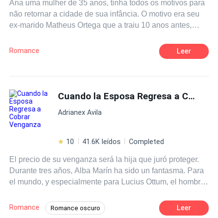
Ana uma mulher de 35 anos, tinha todos os motivos para
não retornar a cidade de sua infância. O motivo era seu
ex-marido Matheus Ortega que a traiu 10 anos antes,
fazendo ela perdi o divórcio e sair da cidade. Esse
Retorno acaba por revelar segredos do passado , e
Romance
Leer
também uma Vigança de alguém que nem mesmo Ana e
Matheus sabem da existência. Alguém que tem ser
mantido nas sombras somente a observar. Será que
depois de tudo o que aconteceu no passado os 2
Cuando la Esposa Regresa a Cobrar Venganza
conseguiram superar essa situação e voltar.
Adrianex Avila
10
41.6K leídos
Completed
El precio de su venganza será la hija que juró proteger.
Durante tres años, Alba Marín ha sido un fantasma. Para
el mundo, y especialmente para Lucius Ottum, el hombre
que destrozó su vida, ella murió en un trágico accidente.
Lo que él nunca supo es que se fue llevando un secreto:
Romance
Leer
Romance oscuro
su hija, Alicia, cuya leucemia ahora las tiene a ambas