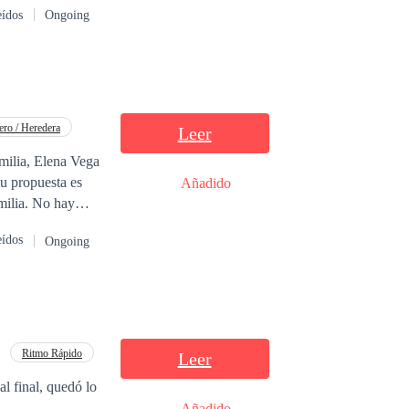
eídos
Ongoing
 que solamente
ero / Heredera
Leer
Su propuesta es
Añadido
milia. No hay
eídos
Ongoing
una tensión real y
secretos
rdad: están
monio basado en
Ritmo Rápido
Leer
al final, quedó lo
Añadido