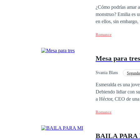
Rebelde
Primer 
¿Cómo podrías amar a
monstruo? Emilia es un
en ellos, sin embargo
mujer recoger todos lo
Romance
que le causó todo ese 
hoy podría ser la pleni
Mesa para tre
Svania Blass
Segunda
Independiente
Co
Esmeralda es una joven
Debiendo lidiar con su
a Héctor, CEO de una p
organiza un reality sh
Romance
también desafiar a su 
BAILA PARA