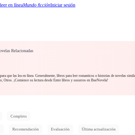
Mundo ficción
Iniciar sesión
Novelas Relacionadas
BTQ+
YA/TEEN
Paranormal
Misterio/Thriller
Oriental
Juegos
Historia
MM
ara que las lea en línea. Generalmente, libros para leer romanticos o historias de novelas simil
, Otros. ¡Comience su lectura desde Entre libros y susurros en BueNovela!
Completo
d
Recomendación
Evaluación
Última actualización