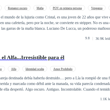
Romance oscuro
Mafia
POV en primera persona
Venganza
Despiadado
el mundo de la lujuria como Cristal, es una joven de 22 años que vive
 en una cafetería, pero por la noche, se convierte en stripper. No es una
n las garras de la mafia blanca. Luciano De Lucca, un poderoso mafios
imidar por nadie. Sin embargo, todo cambia cuando presencia el sensual 
9.8
36.9K leí
 despierta en él, llevándolo a enfrentarse a problemas con la misma ma
el Alfa...Irresistible para él
bo
Alfa
Identidad oculta
Amor Prohibido
pareja destinada debía haberla destruido… pero a Lía la rompió de un
controlable. Cuando el temido Alfa Kael, frío,
de leer, comienza a fijarse en ella, Lía se ve atrapada en una conexión
1.1K l
la no solo es un riesgo para la manada… Es un