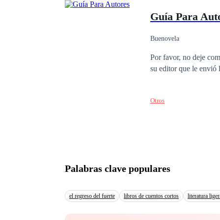
sobrevivir… o si deja que la oscuri
Guía Para Aut
el peligro.
Buenovela
Por favor, no deje com
su editor que le envió 
Otros
Palabras clave populares
el regreso del fuerte
libros de cuentos cortos
literatura liger