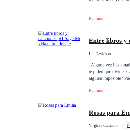
Romance
Entre libros y 
Lía Davidson
¿Alguna vez has amado
te piden que olvides?
alguien imposible? Pues te diré algo, esa es la rutina de una fan. ¿Pero que pasaría si un día tu sueño se hace
realidad? ¿O que ocurri
Romance
mejor renunciar a todo
Rosas para Em
Virginia Camacho
Di