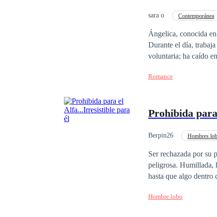
sara o
Contemporánea
Traición
Perdón
Ángelica, conocida en 
Durante el día, trabaja
voluntaria; ha caído e
Europa, no se deja int
Romance
Ángelica. Algo extraño
Prohibida para 
Berpin26
Hombres lo
Ser rechazada por su 
peligrosa. Humillada, herida y marcada como débil ante la manada, su vida parecía condenada al desprecio…
hasta que algo dentro de ella despertó. Algo oscuro. Antiguo. In
dominante e imposible 
Hombre lobo
entiende… y que él se niega a aceptar. Porque acercarse a el
riesgo para él. Entre deseo, rechazo y un poder que amenaza con consumirla, Lía deberá decidir si lucha por