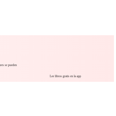
 Romance
Sci-Fi
Guerra
Otros
ares se pueden
Lee libros gratis en la app