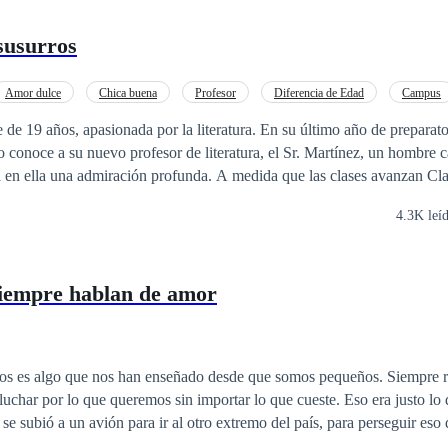
 susurros
Amor dulce
Chica buena
Profesor
Diferencia de Edad
Campus
e de 19 años, apasionada por la literatura. En su último año de preparato
 conoce a su nuevo profesor de literatura, el Sr. Martínez, un hombre c
a en ella una admiración profunda. A medida que las clases avanzan Cla
u forma de enseñar y su manera de ver el mundo.
4.3K leí
siempre hablan de amor
os es algo que nos han enseñado desde que somos pequeños. Siempre r
 lo que queremos sin importar lo que cueste. Eso era justo lo que Isla Harper
se subió a un avión para ir al otro extremo del país, para perseguir eso 
 imaginó jamás era que, junto con los logros de su naciente carrera com