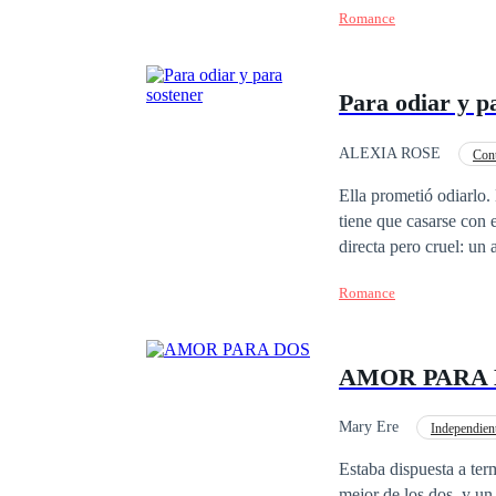
Romance
vendrían muchas cosas
había escrito y leído: el amor. ¿Es posible que los sueños se cumplan? Pero, sobre t
mano de nuestros des
Para odiar y p
ALEXIA ROSE
Con
Matrimonio por Contrat
Ella prometió odiarlo. Él nunca tuvo la 
tiene que casarse con 
directa pero cruel: un
sentimientos ni verdadera cerca
Romance
frío, aferrándose a su 
vertiginosa comienza a
susurrados en la oscuridad.
AMOR PARA
para ellos en este mom
enamorándose de la ún
el odio. Un amor const
Mary Ere
Independien
Venganza
Acció
Estaba dispuesta a term
mejor de los dos, y un