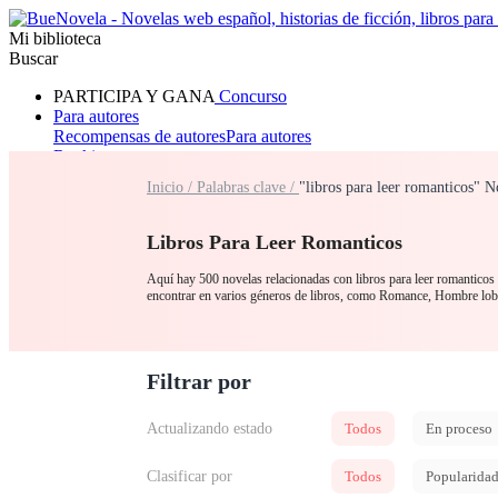
Mi biblioteca
Buscar
PARTICIPA Y GANA
Concurso
Para autores
Recompensas de autores
Para autores
Ranking
Navegar
Inicio /
Palabras clave /
"libros para leer romanticos" 
Novelas
Cuentos Cortos
Todos
Romance
Hombre lobo
Mafia
Sistema
Fantasía
Urbano
LG
Libros Para Leer Romanticos
Aquí hay 500 novelas relacionadas con libros para leer romanticos p
encontrar en varios géneros de libros, como Romance, Hombre lobo
Filtrar por
Actualizando estado
Todos
En proceso
Clasificar por
Todos
Popularida