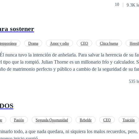
10
9.3K l
 más, nuevas amistades, nuevos gustos, pero sobre todo, algo sobre lo
odo, ¿puede ir el amor de la
eos?
ara sostener
temporánea
Drama
Amor y odio
CEO
Chica buena
Hered
o
De Odio al Amor
Relación Retorcida
intención de anhelarla. Para salvar la herencia de su familia, Elena Vega
el tipo que la rompió. Julian Thorne es un millonario frío y calculador. 
 año de matrimonio perfecto y público a cambio de la seguridad de su fa
nía; todo es un espectáculo para las cámaras. Ella entra en su mundo de lujo
535 l
ira como su única protección. Pero la línea que separa su amor falso de 
 difuminarse. Un contacto duradero, un beso robado en la oscuridad y 
.. Ninguna de estas cosas estaba escrita con letras minúsculas. Lo más peligroso
 DOS
ento no es que se descubra su mentira; sino la horrible y inequívoca ve
ica persona a quien les dijeron que se mantuvieran alejados. Un matri
ruido sobre secretos.
te
Pasión
Segunda Oportunidad
Rebelde
CEO
Traición
n
inarlo todo, a que nada quedara, ni siquiera los malos recuerdos, pero, 
 nuevo inicio surgió.