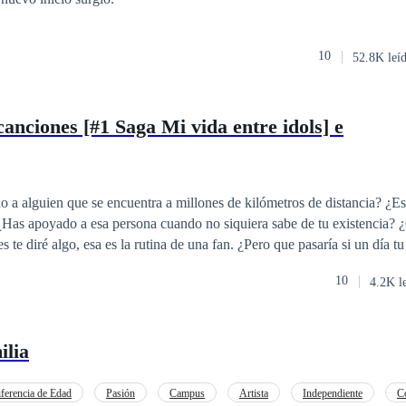
10
52.8K leí
canciones [#1 Saga Mi vida entre idols] e
 a alguien que se encuentra a millones de kilómetros de distancia? ¿E
 ¿Has apoyado a esa persona cuando no siquiera sabe de tu existencia? 
ría si de repente aquel pilar donde te sostenía se derrumban te tus ojos?
10
4.2K l
.
ilia
ferencia de Edad
Pasión
Campus
Artista
Independiente
C