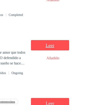
dos
Completed
Leer
se amor que todos
¿O defendido a
Añadido
 Tal vez sería
eídos
Ongoing
ontemporánea
Leer