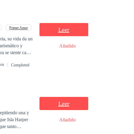
Primer Amor
Leer
ria, su vida da un
arismático y
Añadido
ra se siente cada
dos
Completed
Leer
epitiendo una y
Añadido
que tanto
o escritora