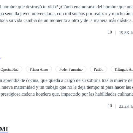
Amor
Romance oscuro
l hombre que destruyó tu vida? ¿Cómo enamorarse del hombre que una
a sencilla joven universitaria, con mil sueños por realizar y mucho áni
, toda su vida cambia de un momento a otro y de la manera más drástica
s pedazos de su propia vida y volver a empezar? Peor aún, ¿puede perd
10
19.8K l
daño? El camino es largo y lleno de curvas, lo que una vez fue el motiv
tud d tu felicidad. ¿Quién sabe?
s
 Oportunidad
Primer Amor
Poder Femenino
Pasión
Triángulo A
ntemporánea
Profesor
 aprendiz de cocina, que queda a cargo de su sobrina tras la muerte d
 nueva maternidad y un trabajo que no le deja tiempo ni para hacer la
restigiosa cadena hotelera que, impactado por las habilidades culinari
ow con el que no solo desea atraer a la talentosa chef que ha aderezado 
10
22.2K l
madre para que los deje enamorarse y tener su vivir felices por siempre.
 MI