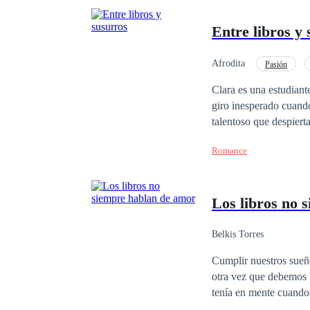
Entre libros y
Afrodita
Pasión
Clara es una estudiant
giro inesperado cuando
talentoso que despiert
vez más atraída por s
Romance
Los libros no 
Belkis Torres
Cumplir nuestros sueñ
otra vez que debemos luchar por
tenía en mente cuando 
anhelaba. Lo que no se