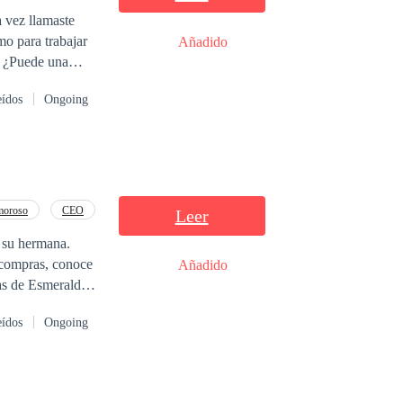
 vez llamaste
mo para trabajar
Añadido
. ¿Puede una
onar a la persona
eídos
Ongoing
o de tus lágrimas,
moroso
CEO
Leer
e su hermana.
s compras, conoce
Añadido
as de Esmeralda,
su corazón, sino
eídos
Ongoing