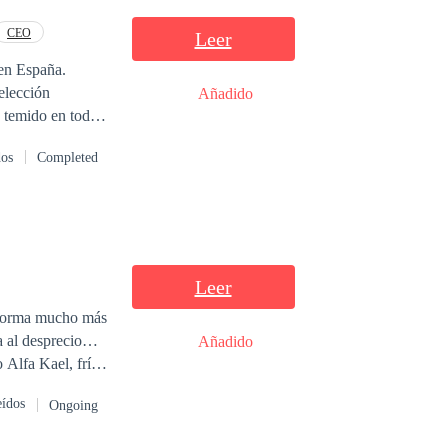
CEO
Leer
 en España.
 elección
Añadido
o temido en toda
baile de la bella
dos
Completed
fia blanca.
Leer
a forma mucho más
Añadido
 que no
eídos
Ongoing