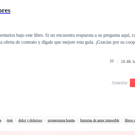
dad dentro de ella tome el control. Porque esta vez… no será la débil. Será
ores
entarios bajo este libro. Si no encuentra respuesta a su pregunta aquí,
la oferta de contrato y dígale que mejore esta guía. ¡Gracias por su coo
10
10.4K l
Anterior
a
épée
dulce y doloroso
protagonista bonita
historias de amor imposible
libros 