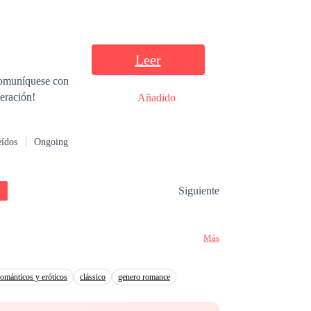
Leer
 comuníquese con
peración!
Añadido
eídos
Ongoing
Siguiente
Más
románticos y eróticos
clássico
genero romance