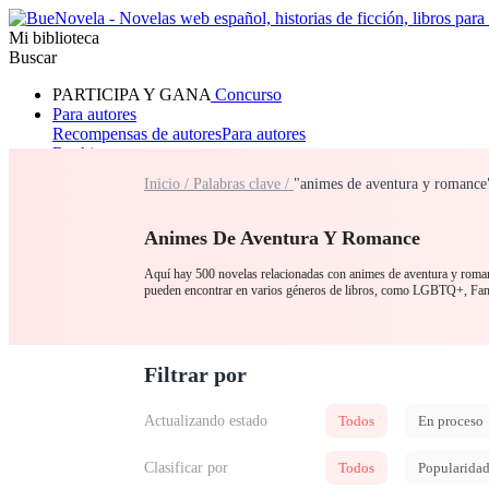
Mi biblioteca
Buscar
PARTICIPA Y GANA
Concurso
Para autores
Recompensas de autores
Para autores
Ranking
Navegar
Inicio /
Palabras clave /
"animes de aventura y romance
Novelas
Cuentos Cortos
Todos
Romance
Hombre lobo
Mafia
Sistema
Fantasía
Urbano
LG
Animes De Aventura Y Romance
Aquí hay 500 novelas relacionadas con animes de aventura y romanc
pueden encontrar en varios géneros de libros, como LGBTQ+, Fa
Filtrar por
Actualizando estado
Todos
En proceso
Clasificar por
Todos
Popularida