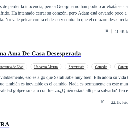
der Femenino
Diferencia de Edad
 de perder la inocencia, pero a Georgina no han podido arrebatársela a
frido. Ha intentado cerrar su corazón, pero Adam está cavando poco a 
a. No vale pelear contra el deseo y contra lo que el corazón desea reclamar. 
entura.
10
11.4K l
na Ama De Casa Desesperada
iferencia de Edad
Universo Alterno
Secretario/a
Comedia
Contem
vitablemente, eso es algo que Sarah sabe muy bien. Ella adora su vida 
e también es inevitable es el cambio. Nada es permanente en este mund
alidad golpee su cara con fuerza.¿Quién estará allí para salvarla? Tercer
entura De Una Chica Obstinada2. Aventura De Una Mujer Libre3. Ave
10
22.1K leí
rada4. Aventura De Una Chica Inocente
URA