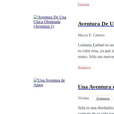
perfectas vidas... patas arribas. ******* Obra registrada en Safe Creative. No se
Fantasía
Ante cualquier tipo de
Aventura De U
Marcia E. Cabrero
Luisiana Earhart es una
es color rosa, ya que 
rostro. Sólo sus nuevas amigas, Sarah, Paula y Georgina, podrán ayudarla a superar el dolor, y la convencen de
darse una nueva oportunidad. Primera historia de la serie Aventura. 1. Aventur
Romance
Aventura de una Muje
Inocente
Una Aventura
Viviana
Aventurera
Julia es una diseñador
contrato de su vida par