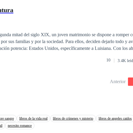
entre Mark y Jefferson. ¿Los hombres sin corazón llegan a amar alguna vez?
ntura
egunda mitad del siglo XIX, un joven matrimonio se dispone a romper c
por sus familias y por la sociedad. Para ellos, deciden dejarlo todo y av
 nación potencia: Estados Unidos, específicamente a Luisiana. Con los ah
nuevo hogar; allí se encuentran con una realidad abrumadora marcada po
10
3.4K leí
ias, el racismo, el machismo, y mucha pero mucha violencia social. El p
, lo que debía haberlos desanimado, se convierte en el combustible de 
iles circunstancias; y, junto a un grupo de amigos que el destino se les 
Anterior
 la mayor aventura de sus vidas.
ore sangre
libros de la vida real
libros de crímenes y misterio
libros de angeles caidos
il
necesito romance