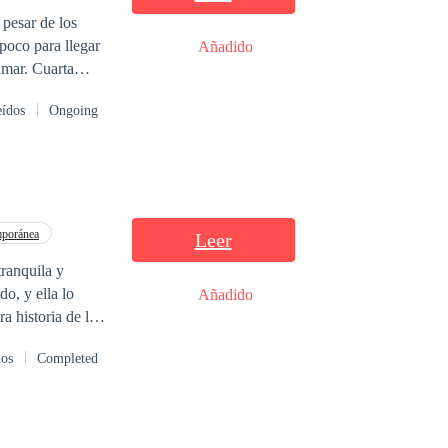
 pesar de los
poco para llegar
Añadido
Cuarta
eídos
Ongoing
poránea
Leer
tranquila y
o, y ella lo
Añadido
a historia de la
ntura De Una
dos
Completed