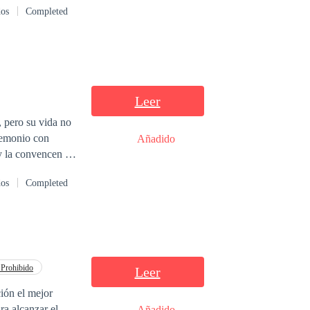
dos
Completed
vados
Leer
, pero su vida no
 demonio con
Añadido
dos
Completed
una Chica
Prohibido
Leer
ión el mejor
ra alcanzar el
Añadido