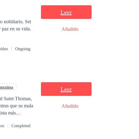
Leer
o nobiliario, Set
r paz en su vida.
Añadido
eídos
Ongoing
mporánea
Leer
tal Saint Thomas,
entras que su mala
Añadido
nista más
de los solteros
dos
Completed
za y
 un vínculo sexual