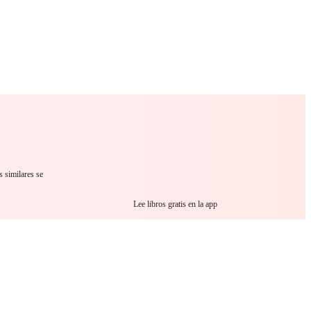
 Romance
Sci-Fi
Guerra
Otros
 similares se
Lee libros gratis en la app