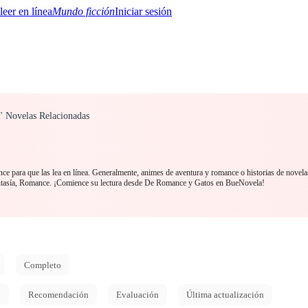
Mundo ficción
Iniciar sesión
" Novelas Relacionadas
BTQ+
YA/TEEN
Paranormal
Misterio/Thriller
Oriental
Juegos
Historia
MM
e para que las lea en línea. Generalmente, animes de aventura y romance o historias de novelas
ntasía, Romance. ¡Comience su lectura desde De Romance y Gatos en BueNovela!
Completo
d
Recomendación
Evaluación
Última actualización