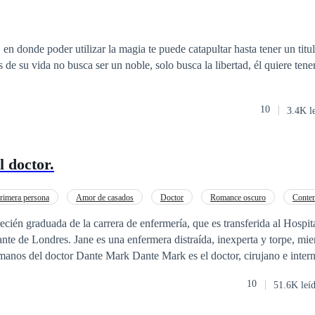
n donde poder utilizar la magia te puede catapultar hasta tener un titul
s de su vida no busca ser un noble, solo busca la libertad, él quiere tene
10
3.4K l
l doctor.
rimera persona
Amor de casados
Doctor
Romance oscuro
Conte
recién graduada de la carrera de enfermería, que es transferida al Hospi
ante de Londres. Jane es una enfermera distraída, inexperta y torpe, mi
 manos del doctor Dante Mark Dante Mark es el doctor, cirujano e inter
terra, por su gran intelecto, mientras que su gran atractivo, lo hace uno 
10
51.6K leí
ad. El joven doctor es un hombre arrogante, inteligente e inalcanzable. La torpe
mera Jefferson, hace que dos mundos tan diferentes se unan y que nazca