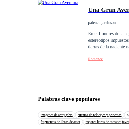
Una Gran Ave
palenciajarrinson
En el Londres de la s
estereotipos impuestos 
tierras de la naciente
llegan al que sera su 
Romance
el trafico de influenc
nada bien, sin embargo
cambiar aquellas difíc
emprenden lo que sera
Palabras clave populares
imagenes de army y bts
cuentos de príncipes y princesas
g
fragmentos de libros de amor
mejores libros de romance juven