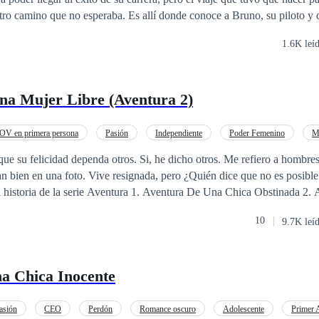
ba. Es allí donde conoce a Bruno, su piloto y quien le salva la
a pesar de que su primera conversación no fue para nada amistosa, las 
1.6K leí
rten una experiencia que jamás olvidarían en un lugar remoto e inhóspito
tos distintos se ven envueltos a experimentar una aventura de riesgo,
 se involucran y no estaban seguros de cómo iban a terminar.
na Mujer Libre (Aventura 2)
OV en primera persona
Pasión
Independiente
Poder Femenino
M
nte
Rebelde
Diferencia de Edad
 su felicidad dependa otros. Si, he dicho otros. Me refiero a hombres, masculin
, pero ¿Quién dice que no es posible encontrar algo
ura De Una Ama De Casa Desesperada 4. Aventura De Una Chica Inoc
10
9.7K leí
a Chica Inocente
asión
CEO
Perdón
Romance oscuro
Adolescente
Primer