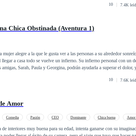
 permite copia total o parcial.
10
7.4K leí
 plagio, se tomarán las medidas necesarias. © Todos los derechos reser
na Chica Obstinada (Aventura 1)
 mujer alegre a la que le gusta ver a las personas a su alrededor sonreír
al llegar a casa todo se vuelve un infierno. Su infierno personal con un
a de una Chica Obstinada 2.
10
7.6K leí
r Libre 3. Aventura de una Ama de Casa Desesperada 4. Aventura de 
 de Amor
Comedia
Pasión
CEO
Dominante
Chica buena
Amor 
a de interiores muy buena para su edad, intenta ganarse con su imaginac
a poder llegar al éxito de su carrera, pero el viaje que tuvo que hacer pa