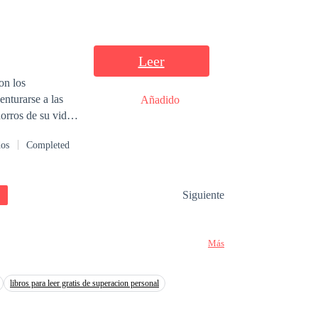
Leer
on los
enturarse a las
Añadido
orros de su vida,
r el esclavismo,
dos
Completed
anorama no pinta
su lucha por
va sumando,
Siguiente
Más
libros para leer gratis de superacion personal