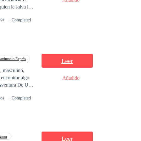
cosas cambian a
dos
Completed
. Ambos
 pero también
atrimonio Exprés
Leer
o,
Añadido
ente
dos
Completed
 Amor
Leer