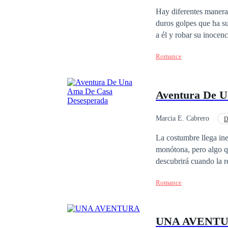
Independiente
Po
Hay diferentes maneras
duros golpes que ha su
a él y robar su inocenci
historia de la serie Av
Romance
Aventura De U
Marcia E. Cabrero
D
Drama
La costumbre llega ine
monótona, pero algo qu
descubrirá cuando la re
serie Aventura.1. Av
Romance
Ama De Casa Desespe
UNA AVENT