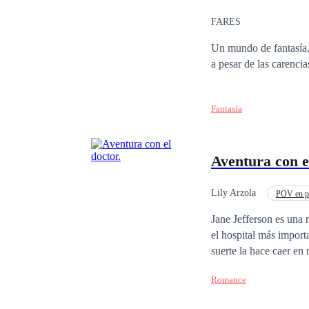
FARES
Un mundo de fantasía, e
a pesar de las carencia
Fantasía
Aventura con e
Lily Arzola
POV en p
Jane Jefferson es una 
el hospital más import
suerte la hace caer en
requerido de todo Ingla
Romance
más codiciados de la ciud
el destino de la enfer