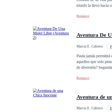
triunfo la llevo hacia otro camino que no espera
vida un par de veces, 
Romance
medida que ambos compa
con sueños y pensamien
donde los sentimientos
Aventura De U
Marcia E. Cabrero
P
Rechazo
Domina
Paula jamás permitirá que
aquellos que solo pintan bien en una foto. Vive resignada
de diversión? Segunda historia de la serie Aventura 1. Aventura De Una Chica Obstinada 2. Aventura De Una
Mujer Libre 3. Avent
Romance
Aventura de un
Marcia E. Cabrero
P