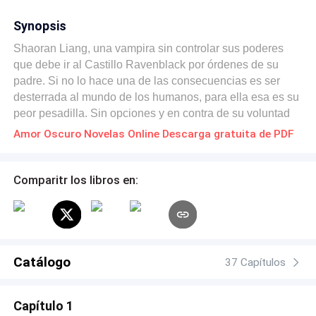
Synopsis
Shaoran Liang, una vampira sin controlar sus poderes
que debe ir al Castillo Ravenblack por órdenes de su
padre. Si no lo hace una de las consecuencias es ser
desterrada al mundo de los humanos, para ella esa es su
peor pesadilla. Sin opciones y en contra de su voluntad
decide ir para demostrarle a todos que tan fuerte es. Por
Amor Oscuro Novelas Online Descarga gratuita de PDF
culpa del destino, conoce a Jake Brown, el hombre lobo
rompecorazones y centro de atención de cualquier chica.
Sin embargo, Jake quiere controlar su lobo interior para
Comparitr los libros en:
buscar la aprobación de su familia desde hace años para
tomar el control de su manada. A medida que ellos dos
están juntos ¿Serán capaces de seguir rompiendo las
reglas para estar juntos? ¿Su amor será más poderoso
para evitar la guerra que se aproxima?
Catálogo
37 Capítulos
Capítulo 1