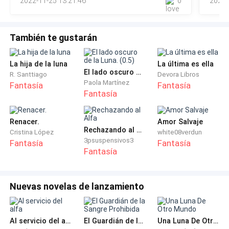
hago es darle una cachetada.
2022-11-25 13:21:46
0
2022-
explosión de poder en todo mi alrededor, dándome cuenta
de que
—¿Acaso no pudiste venir más rápido? Fuera de mi
También te gustarán
vista veremos qué hacemos contigo.
Luego de eso me hace una pequeña reverencia para
La hija de la luna
La última es ella
El lado oscuro de la Luna. (0.5)
R. Santtiago
Devora Libros
luego irse en una dirección contraria.
Paola Martínez
Fantasía
Fantasía
Fantasía
Sin perder más el tiempo, sació mi sed de sangre para
quedar llena otra vez.
Renacer.
Amor Salvaje
Rechazando al Alfa
Cristina López
white08verdun
3psuspensivos3
Poco después de llegar a mi destino veo a lo lejos que
Fantasía
Fantasía
Fantasía
viene el Lord de los Vampiros junto a algunos de sus
soldados caminando para verificar que todo esté
bien.
Nuevas novelas de lanzamiento
Entonces me apresuré para ir a su encuentro para
abrazarlo con mucha fuerza.
Al servicio del alfa
El Guardián de la Sangre Prohibida
Una Luna De Otro Mundo