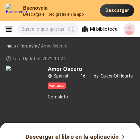
Buenovela
Descargar
Descarga el libro gratis en la app
Mi biblioteca
Busca lo que quieras
Inicio /
Fantasía
/
Amor Oscuro
Last Updated: 2022-10-24
Amor Oscuro
Spanish
·
16+
·
by: QueenOfHearts
Fantasía
Completo
Descargar el libro en la aplicación