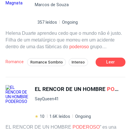
Marcos de Souza
encuentra a Anabella? ¿Será que ella lo perdonará por
haberla abandonado? Esta es la historia de un
poderoso
CEO que cae presa del amor de una de las mujeres más
357 leídos
Ongoing
bellas, en todo el sentido de la palabra, del mundo.
Helena Duarte aprendeu cedo que o mundo não é justo.
Filha de um metalúrgico que morreu em um acidente
dentro de uma das fábricas do
poderoso
grupo
Vasconcellos, ela viu sua família ser destruída enquanto
o império responsável continuava crescendo como se
Romance
Leer
Romance Sombrio
Intenso
nada tivesse acontecido. Anos depois, transformada em
Amor e Ódio
CEO
Cultivo
uma das estrategistas financeiras mais brilhantes do
mercado, Helena finalmente encontra a oportunidade
perfeita para se aproximar do homem que representa
EL RENCOR DE UN HOMBRE
PODEROSO
tudo o que ela perdeu. Leonardo Vasconcellos. Frio,
SayQueen41
arrogante e conhecido por destruir qualquer concorrente
que atravesse seu caminho, o magnata da tecnologia
carrega suas próprias cicatrizes. Desde a morte do irmão
10
1.6K leídos
Ongoing
mais novo, Leonardo se recusa a permitir que qualquer
EL RENCOR DE UN HOMBRE
PODEROSO
” es una
pessoa se aproxime demais. Mas Helena não é qualquer