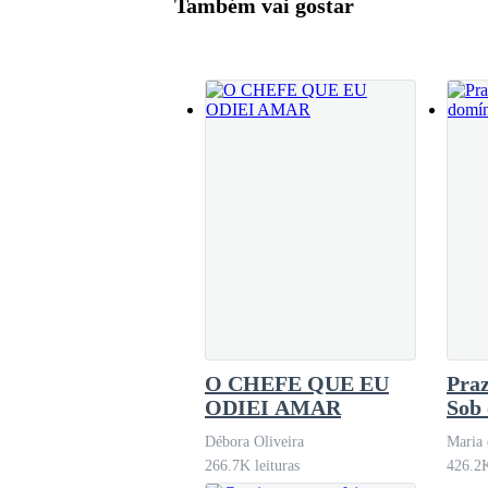
Também vai gostar
por conta própria.
Acabamos suados, eu com as calças jogadas em 
desconhecidos. E só quando ela disse que o que
Eu juro que pensei em ficar quieto e deixar es
passa tanto tempo imaginando uma coisa, sonha
estava livre e levá-la para o motel que eu havi
mesmo!
Então eu fiz o que qualquer pessoa em sã consci
O CHEFE QUE EU
Praz
realizado. Fiquei me perguntando por que levei 
ODIEI AMAR
Sob
chef
Débora Oliveira
Maria 
266.7K leituras
426.2K
A felicidade não durou nem dois minutos. Maria