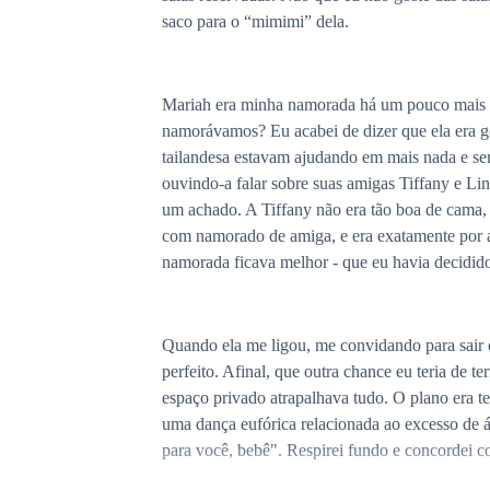
saco para o “mimimi” dela.
Mariah era minha namorada há um pouco mais de 3
namorávamos? Eu acabei de dizer que ela era go
tailandesa estavam ajudando em mais nada e se
ouvindo-a falar sobre suas amigas Tiffany e Li
um achado. A Tiffany não era tão boa de cama, 
com namorado de amiga, e era exatamente por aq
namorada ficava melhor - que eu havia decidido
Quando ela me ligou, me convidando para sair c
perfeito. Afinal, que outra chance eu teria de
espaço privado atrapalhava tudo. O plano era 
uma dança eufórica relacionada ao excesso de 
para você, bebê". Respirei fundo e concordei 