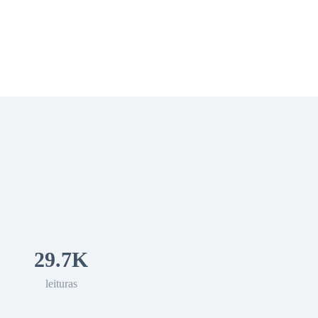
 Romance
Sci-Fi
Guerra
Otros
29.7K
leituras