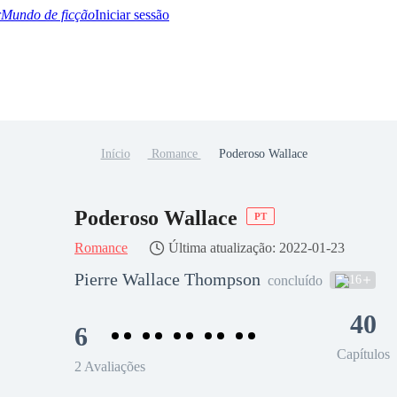
Mundo de ficção
Iniciar sessão
Início
Romance
Poderoso Wallace
BTQ+
YA/TEEN
Paranormal
Misterio/Thriller
Oriental
Juegos
Historia
MM
Poderoso Wallace
PT
Romance
Última atualização: 2022-01-23
Pierre Wallace Thompson
16
concluído
40
6
Capítulos
2 Avaliações