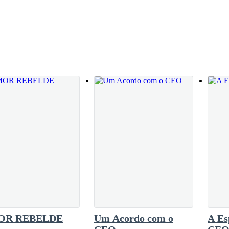
 levantei e pedi para que ela ficasse calma. Disse que eu pagaria o que
ali tivesse mais do que almofadas e algumas velas, eu estaria ferrado 
OR REBELDE
Um Acordo com o
A Es