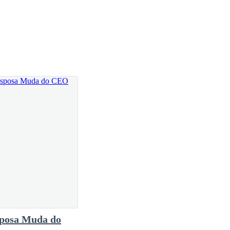
 fosse necessário para fazê-la se sentir melhor. Foi
porque ela começou a tacar tudo que podia em cima
posa Muda do