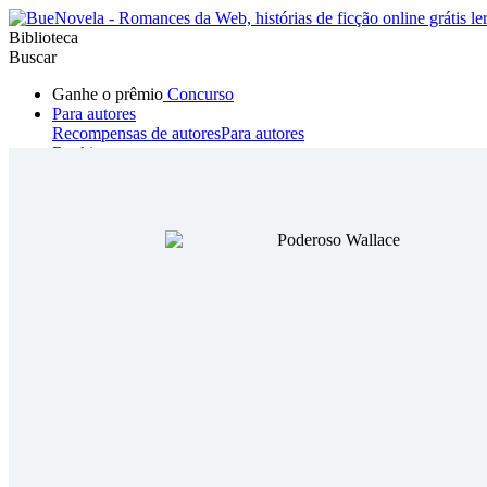
Biblioteca
Buscar
Ganhe o prêmio
Concurso
Para autores
Recompensas de autores
Para autores
Ranking
Navegar
Novelas
Contos Curtos
Todos
Romance
Hombre lobo
Mafia
Sistema
Fantasía
Urbano
LG