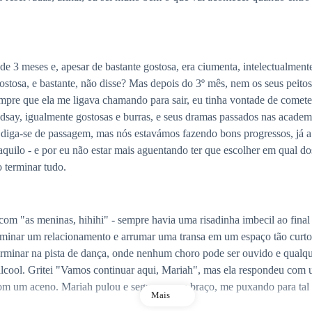
 meses e, apesar de bastante gostosa, era ciumenta, intelectualmente l
stosa, e bastante, não disse? Mas depois do 3º mês, nem os seus peito
mpre que ela me ligava chamando para sair, eu tinha vontade de comet
ndsay, igualmente gostosas e burras, e seus dramas passados nas acade
diga-se de passagem, mas nós estavámos fazendo bons progressos, já a
uilo - e por eu não estar mais aguentando ter que escolher em qual dos
 terminar tudo.
om "as meninas, hihihi" - sempre havia uma risadinha imbecil ao final 
 terminar um relacionamento e arrumar uma transa em um espaço tão curt
terminar na pista de dança, onde nenhum choro pode ser ouvido e qualq
álcool. Gritei "Vamos continuar aqui, Mariah", mas ela respondeu com 
com um aceno. Mariah pulou e segurou meu braço, me puxando para tal 
Mais