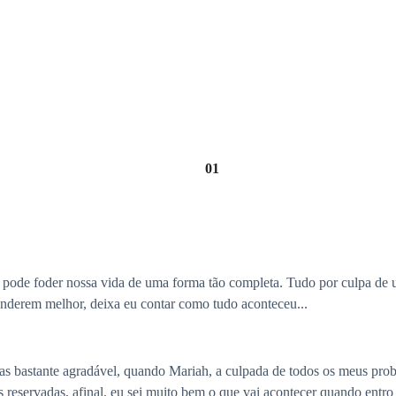
01
pode foder nossa vida de uma forma tão completa. Tudo por culpa de
derem melhor, deixa eu contar como tudo aconteceu...
 bastante agradável, quando Mariah, a culpada de todos os meus proble
as reservadas, afinal, eu sei muito bem o que vai acontecer quando ent