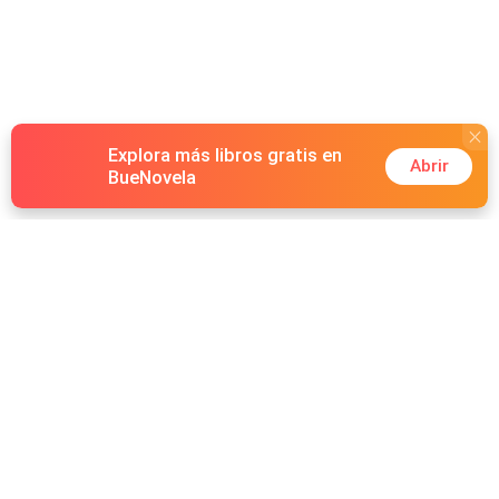
acontecera há tantos anos."O passado pode ser
assustador, minha querida, mas nada me dá mais medo
do que o futuro que você está prestes a enfrentar".
Explora más libros gratis en
Abrir
BueNovela
Hot Genres
Romance
Recursos
Hombre lobo
Palabras clave
Redes Sociales
Mafia
Búsquedas calientes