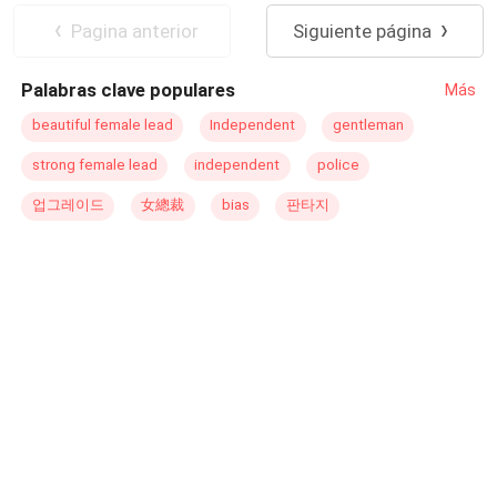
esta nunca soube de onde viera. Tudo o que sabia sobre
ele é mais que um simples Makoyer - Caçador do
Pagina anterior
Siguiente página
sua antiga vida era que nascera com um dom incrível:
primeiro nível.
controlar os quatro elementos. Durante oito anos,
Palabras clave populares
Más
Catherine viveu pensando ser a única pessoa a carregar
a magia dentro de si, mas, ao ser convidada para
beautiful female lead
Independent
gentleman
competir pela mão do príncipe no castelo, descobriu o
strong female lead
independent
police
quanto estava errada. O que era para ser apenas uma
"competição estúpida", em sua visão, acabou por se
업그레이드
女總裁
bias
판타지
tornar um mar de confusões e revelações. Em poucas
semanas, Catherine se viu cercada de inimigos que
desejavam destruí-la por algo que nem ela mesma
entendia: seu passado. Seria possível que suas
lembranças apagadas fossem tão perigosas? Seria
possível que a história de alguém tão jovem poderia
guardar tanto ódio e intriga?A menina não entendia a
razão de tudo aquilo estar acontecendo, e só com o
conhecimento de seu passado poderia ser capaz de
derrotar todos que a ameaçavam. Não importava o
quanto isso a assustasse, ela precisava descobrir o que