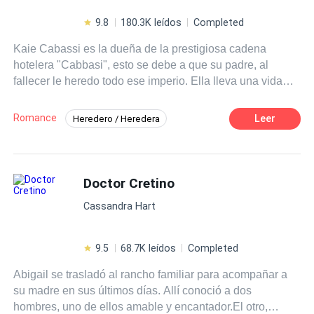
9.8
180.3K leídos
Completed
Kaie Cabassi es la dueña de la prestigiosa cadena
hotelera "Cabbasi", esto se debe a que su padre, al
fallecer le heredo todo ese imperio. Ella lleva una vida
llena de lujos y despreocupaciones en Miami, pero todo
cambia cuando una fuerte crisis económica pone a
Romance
Leer
Heredero / Heredera
tambalear el imperio que tan celosamente ella administra.
Matrimonio Exprés
Contemporánea
Debido a la actual situación en la que se encuentra la
empresa y la necesidad de una inyección de capital
Matrimonio por Contrato
urgente, ella se ve obligada a aceptar una herencia que
Doctor Cretino
Millonario Instantáneo
Comedia
hasta ese momento Kaie había ignorado por completo, la
Poder Femenino
Cassandra Hart
de su fallecido abuelo Dante Cabassi. Lo que ella ignora,
son las exigencias que impuso su abuelo para cobrar
esta exuberante herencia. Es solo cuando Kaie llega a la
9.5
68.7K leídos
Completed
oficina del abogado de su abuelo que ella descubre que,
Abigail se trasladó al rancho familiar para acompañar a
para recibir ese dinero, ella deberá casarse y tener un
su madre en sus últimos días. Allí conoció a dos
hijo en un plazo de dos años. ¿Qué es lo que sucederá
hombres, uno de ellos amable y encantador.El otro,
cuando una mujer que no cree en el amor ni en el