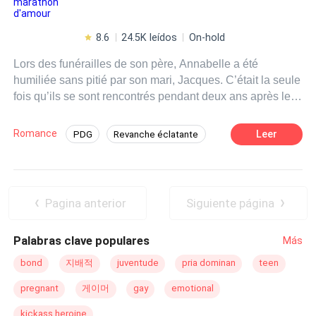
8.6
24.5K leídos
On-hold
Lors des funérailles de son père, Annabelle a été
humiliée sans pitié par son mari, Jacques. C’était la seule
fois qu’ils se sont rencontrés pendant deux ans après leur
mariage. « Je t’ai épousé seulement pour me venger de
ton père dégoûtant. Finalement, il est mort. Maintenant, il
Romance
Leer
PDG
Revanche éclatante
ne reste que toi seule qui vas expier le crime. »Après
Renversement
Contemporain
l'avoir couché, Jacques a pourtant annoncé
pompeusement le lendemain qu’il allait se
remarier.Annabelle, quant à elle, a été chassée de la
Pagina anterior
Siguiente página
maison, devenant ainsi une sans-le-sou.Ensuite, toutes
sortes de malchances s'en sont ensuivi et hantaient cette
Palabras clave populares
Más
fille : elle a participé à un entretien d'embauche très
difficile et a failli être emprisonnée plus tard.....C’est juste
bond
지배적
juventude
pria dominan
teen
à ce moment-là qu'Annabelle se rendit compte que
pregnant
게이머
gay
emotional
Jacques la hait jusqu'aux moelles, et la hait à mort ......
kickass heroine