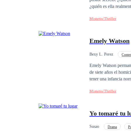
¿quién es ella realmen
Misterio/Thriller
Emely Watson
Bexy L. Perez
Conte
Emely Watson permaneci
de siete años el homic
tener una infancia nor
normal; volver a casa 
Misterio/Thriller
vez. Tantas emociones,
estará a la altura de t
comprenderá por las ma
Yo tomaré tu l
de lo que ella creía.
Susao
Drama
P