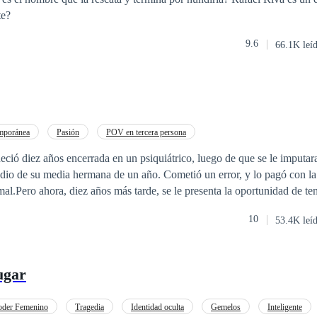
te?
9.6
66.1K leí
mporánea
Pasión
POV en tercera persona
ó diez años encerrada en un psiquiátrico, luego de que se le imputara
idio de su media hermana de un año. Cometió un error, y lo pagó con l
mal.Pero ahora, diez años más tarde, se le presenta la oportunidad de te
con su familia, recuperar a sus amigos de la infancia e incluso enamora
10
53.4K leí
 tantas nuevas experiencias, toda una vida por delante. La única pregunt
odo eso, ya que siente que, en esa casa, los fantasmas del pasado la aco
las, que no todo es lo que aparenta ser, y que la vida fuera del psiquiá
ugar
oder Femenino
Tragedia
Identidad oculta
Gemelos
Inteligente