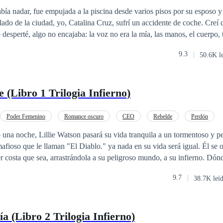
ntimiento
ía nadar, fue empujada a la piscina desde varios pisos por su esposo y
lado de la ciudad, yo, Catalina Cruz, sufrí un accidente de coche. Creí 
desperté, algo no encajaba: la voz no era la mía, las manos, el cuerpo
mana menor. Desde ahí lo vi todo: el esposo perfecto de fachada, Martí
9.3
50.6K l
puertas adentro; la amante entrando y saliendo de la casa como si fuera s
opia madre con desprecio, lanzándole humillaciones. Pronto entendí que
 en la familia que siempre se explicaban como accidentes. Secretos, si
 (Libro 1 Trilogia Infierno)
uno a uno… y, de paso, robando todo lo que nos pertenecía. La última
ra que estoy en su cuerpo, solo tengo una opción Recuperar lo que nos
r que va a hundir a quienes acabaron con mi familia.
Poder Femenino
Romance oscuro
CEO
Rebelde
Perdón
a
Venganza
Desafío a las Expectativas
 una noche, Lillie Watson pasará su vida tranquila a un tormentoso y p
que le llaman "El Diablo." ya nada en su vida será igual. Él se obsesiona y la
er costa que sea, arrastrándola a su peligroso mundo, a su infierno. Dón
ón de huir, ¿o decida quedarse a su lado?
9.7
38.7K leí
 (Libro 2 Trilogia Infierno)