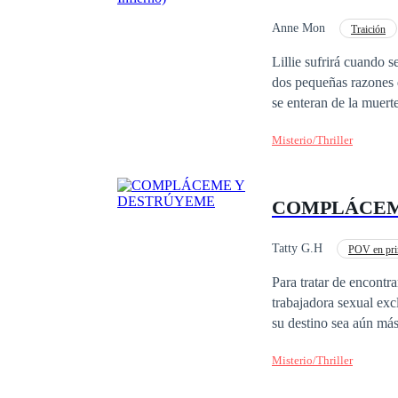
Anne Mon
Traición
Lillie sufrirá cuando 
dos pequeñas razones de
se enteran de la muer
asesinos y más rivalida
Misterio/Thriller
COMPLÁCEM
Tatty G.H
POV en pri
Romance oscuro
Para tratar de encontr
trabajadora sexual exc
su destino sea aún más 
Misterio/Thriller