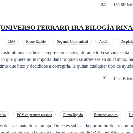
9.9
169.8K leí
u camino tras su huella ¿Estará vivo Felipe? De estar vivo ¿Por qué huyó
(UNIVERSO FERRARI) 1RA BILOGÍA RIN
CEO
Ritmo Rápido
Segunda Oportunidad
Acción
Despiad
Rebelde
Venganza
costumbrada a salirse siempre con la suya, durante toda su vida se ha i
 lo que quiere no le importa dañar a quien se atraviese en su camino, ha
imo que hizo y decididos a corregirla, le quitan cualquier tipo de ayuda
zo para el cual no está preparada. Sin embargo, decidida está dispues
10
146.1K leí
 caprichosa y malcriada y que no necesita de nadie porque ella sola se 
a hace vulnerable, sobre todo porque no es correspondida y la intenci
 por sus errores del pasado ¿Conseguirá el amor Alondra? ¿Podrá redim
culta
POV en primera persona
Ritmo Rápido
Romance oscuro
Un
Despiadado
s del asesinato de su amiga, Dulce es subastada por un burdel, y comp
 es el hombre que la rescata y termina por hundirla? Rafael Riva es un e