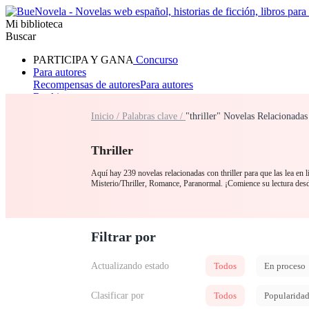
Mi biblioteca
Buscar
PARTICIPA Y GANA
Concurso
Para autores
Recompensas de autores
Para autores
Ranking
Navegar
Inicio /
Palabras clave /
"thriller" Novelas Relacionadas
Novelas
Cuentos Cortos
Todos
Romance
Hombre lobo
Mafia
Sistema
Fantasía
Urbano
LG
Thriller
Aquí hay 239 novelas relacionadas con thriller para que las lea en l
Misterio/Thriller, Romance, Paranormal. ¡Comience su lectura des
Filtrar por
Actualizando estado
Todos
En proceso
Clasificar por
Todos
Popularida