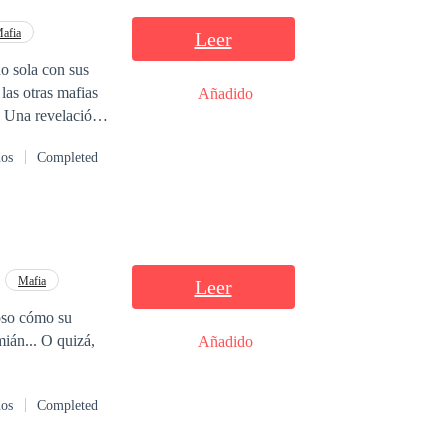
afia
Leer
do sola con sus
las otras mafias
Añadido
. Una revelación,
dos
Completed
Mafia
Leer
ioso cómo su
mián... O quizá,
Añadido
dos
Completed