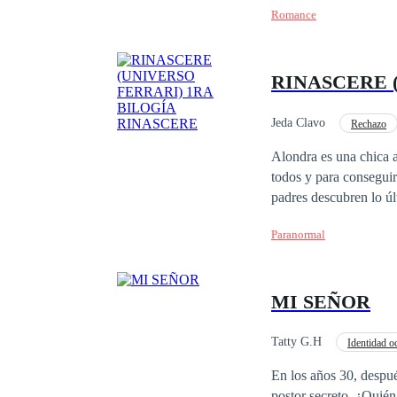
Romance
sucedido, así inicia s
RINASCERE 
Jeda Clavo
Rechazo
Romance oscuro
Alondra es una chica a
todos y para conseguir
padres descubren lo últ
para Alondra un comien
Paranormal
que ya no es una chica
se enamora y el amor l
ama es tomar venganza
MI SEÑOR
errores del pasado?
Tatty G.H
Identidad o
CEO
Traición
En los años 30, despué
postor secreto. ¿Quién