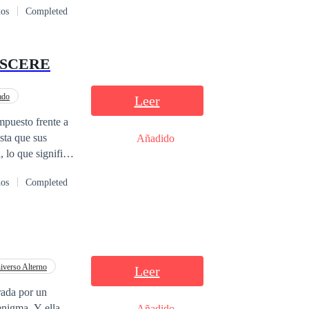
dos
Completed
 de su familia?
ASCERE
ado
Leer
mpuesto frente a
sta que sus
Añadido
, lo que significa
ta a demostrar
dos
Completed
basta. Hasta que
ón del hombre que
irse de los
iverso Alterno
Leer
rada por un
nigma. Y ella...
Añadido