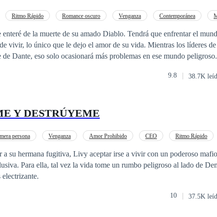
Ritmo Rápido
Romance oscuro
Venganza
Contemporánea
M
se enteré de la muerte de su amado Diablo. Tendrá que enfrentar el mun
 vivir, lo único que le dejo el amor de su vida. Mientras los líderes de 
te de Dante, eso solo ocasionará más problemas en ese mundo peligroso
d, todo por poseer el puesto del Diablo de Italia.
9.8
38.7K leí
E Y DESTRÚYEME
mera persona
Venganza
Amor Prohibido
CEO
Ritmo Rápido
Diferencia de Edad
Independiente
ar a su hermana fugitiva, Livy aceptar irse a vivir con un poderoso maf
lusiva. Para ella, tal vez la vida tome un rumbo peligroso al lado de De
electrizante.
10
37.5K leí