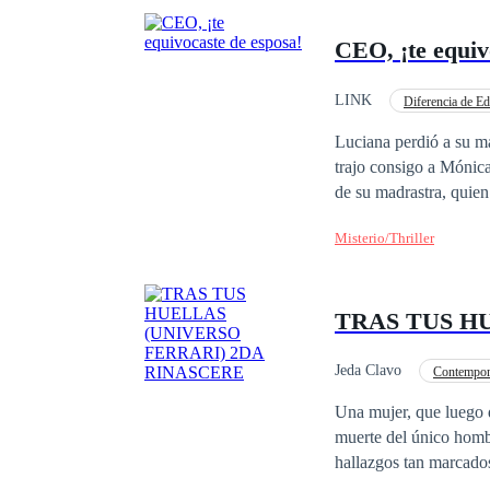
CEO, ¡te equiv
LINK
Diferencia de E
Luciana perdió a su m
trajo consigo a Mónica
de su madrastra, quien
autismo. Desesperada 
Misterio/Thriller
a seguir las órdenes d
embargo, en su nervio
drogado. En la oscurid
TRAS TUS H
encontrado a su amor d
Luciana con otra perso
que ha quedado embara
Jeda Clavo
Contempor
estaba comprometida de
Perdón
Venganz
Una mujer, que luego de 
pasado y los malenten
muerte del único homb
hallazgos tan marcados
como inicia un camino 