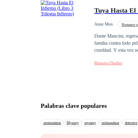
Tuya Hasta El I
Anne Mon
Romance o
POV en primera person
Dante Mancini, regresa
familia contra todo pe
crueldad. Y esta vez no
decisión forzada, hará
Misterio/Thriller
enfrentando muchos obs
apagadas porque ellos 
pronto todos sabrán lo
mucho menos si se trata
es el comienzo, porque 
Palabras clave populares
premonition
Mystery
mystery
prémonition
detective