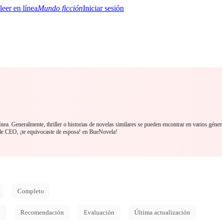
Mundo ficción
Iniciar sesión
BTQ+
YA/TEEN
Paranormal
Misterio/Thriller
Oriental
Juegos
Historia
MM
ínea. Generalmente, thriller o historias de novelas similares se pueden encontrar en varios géne
de CEO, ¡te equivocaste de esposa! en BueNovela!
Completo
d
Recomendación
Evaluación
Última actualización