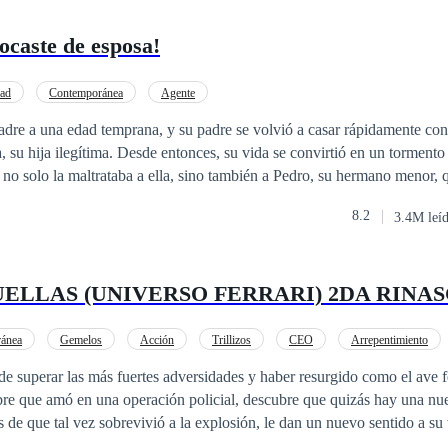
ocaste de esposa!
dad
Contemporánea
Agente
adre a una edad temprana, y su padre se volvió a casar rápidamente co
, su hija ilegítima. Desde entonces, su vida se convirtió en un tormento
 no solo la maltrataba a ella, sino también a Pedro, su hermano menor, 
por conseguir dinero para el tratamiento médico de su hermano, Lucian
8.2
3.4M leí
e su madrastra y sustituir a Mónica para vender su cuerpo a un hombre 
sismo, Luciana se equivoca de habitación y se encuentra con un hombr
ad, ese hombre siente una conexión especial con ella, que lo convence
UELLAS (UNIVERSO FERRARI) 2DA RINA
estinada. Pero al día siguiente, una serie de malentendidos lo lleva a c
na, y le promete matrimonio a la chica equivocada. Mientras tanto, Lu
zada… ¿Qué destino le espera a Luciana junto a Alejandro, el hombr
ánea
Gemelos
Acción
Trillizos
CEO
Arrepentimiento
sde su niñez? ¿Podrá este encuentro accidental transformarse en un amo
a
superar las más fuertes adversidades y haber resurgido como el ave fénix, y t
didos serán demasiado fuertes para superarlos?
re que amó en una operación policial, descubre que quizás hay una nue
 de que tal vez sobrevivió a la explosión, le dan un nuevo sentido a su 
para dar con su paradero y no está dispuesta a parar hasta descubrir la