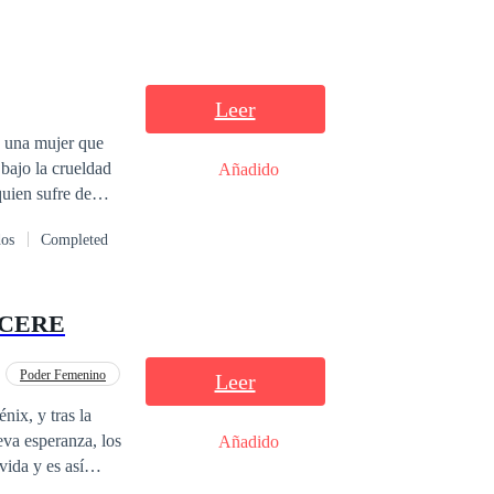
Leer
n una mujer que
 bajo la crueldad
Añadido
quien sufre de
a se ve obligada
dos
Completed
repugnante. Sin
e que había sido
 de que ha
SCERE
onfundir a
ciana descubre
e con quien
Poder Femenino
Leer
r idílico, o el
ras la
va esperanza, los
Añadido
vida y es así
 verdad de lo