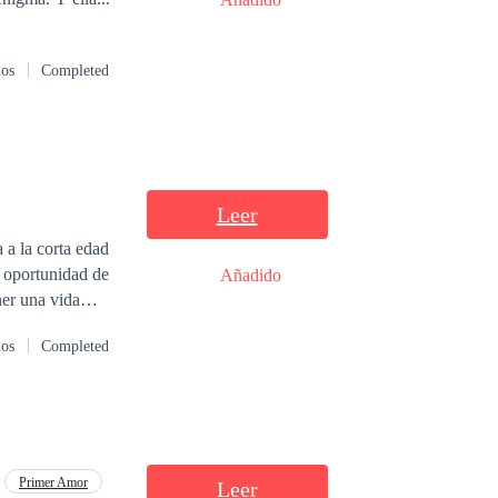
dos
Completed
Leer
 a la corta edad
a oportunidad de
Añadido
ner una vida
rse por primera
dos
Completed
a es si ella
san. Emely
trico es más dura
Primer Amor
Leer