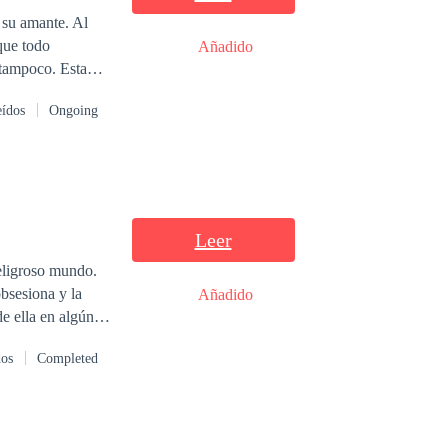
 su amante. Al
que todo
Añadido
, tampoco. Estaba
n Robles,
eídos
Ongoing
u territorio; los
 había algo más
lencios comprados.
 Cruz con vida
 arrebataron y
Leer
eligroso mundo.
Añadido
de ella en algún
dos
Completed