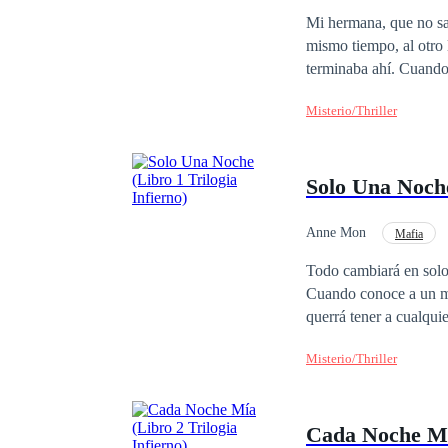
Venganza
Arrepe
Mi hermana, que no sab
mismo tiempo, al otro 
terminaba ahí. Cuando 
en el cuerpo de mi her
Misterio/Thriller
convertido en verdugo 
hijos mirando a su pr
oscuro detrás. Muertes
Solo Una Noche
Nos estaban borrando 
era mi hermana. Y aho
convertirme en la muje
Anne Mon
Mafia
POV en primera person
Todo cambiará en solo
Cuando conoce a un mafioso 
querrá tener a cualqui
momento tendrá la opci
Misterio/Thriller
Cada Noche Mía