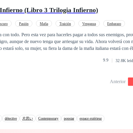
nfierno (Libro 3 Trilogia Infierno)
scuro
Pasión
Mafia
Traición
Venganza
Embarazo
a
 con todo. Pero esta vez para hacerles pagar a todos sus enemigos, pro
ligro, aunque de nuevo tenga que arriesgar su vida. Ahora volverá con 
 estará solo, su mujer, su fiera la dama de la mafia italiana estará con é
 que su relación pierda fuerza, tanto… que podrá en riesgo su amor. Se
9.9
32.8K leí
táculos y la rivalidad en ese mundo nunca dejara de existir, y las llam
no solo son parte del infierno, sino que son el mismo fuego que los ha
 que es arder, lo que es quemarse al tocar su infierno, porqué el Diablo
Anterior
 de su mujer e hijos.Tercer libro de la trilogía infierno. Este no es el fin
su infierno no dejara de arder, y su legado será su fortaleza.
détective
片思い
Contemporary
popstar
espace extérieur