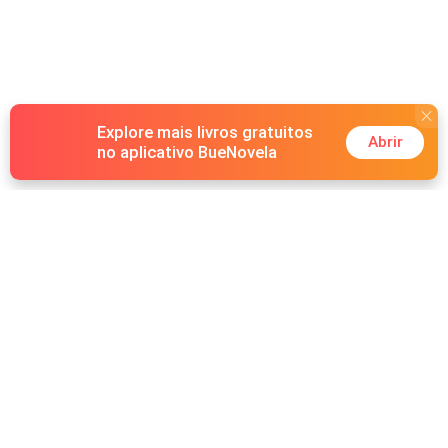
Explore mais livros gratuitos
Abrir
no aplicativo BueNovela
Hot Genres
Romance
Recursos
Lobisomem
Palavras-chave
Redes sociais
Máfia
Pesquisas importantes