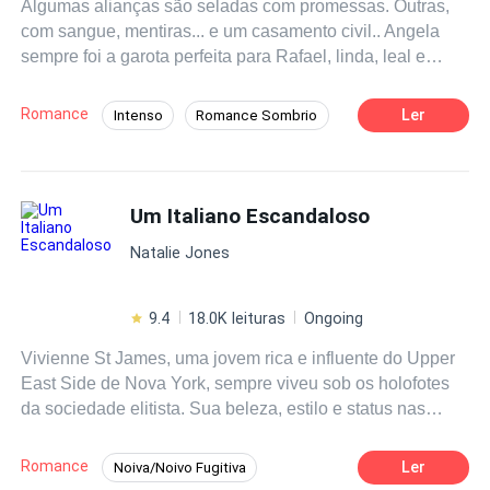
Algumas alianças são seladas com promessas. Outras,
Essa história só pode acabar mal. Ou talvez não.
com sangue, mentiras... e um casamento civil.. Angela
sempre foi a garota perfeita para Rafael, linda, leal e
cúmplice de todos os seus planos, até mesmo o mais
ambicioso deles, que envolve um casamento estratégico
Romance
Ler
Intenso
Romance Sombrio
para herdar metade da fortuna do tio, o poderoso e
Drama
Dominante
Arrogante
temido Lúcio Lancaster. Apaixonada desde os tempos da
faculdade, Angela aceita se casar com Rafael no civil e
Badgirl
Diferença de Idade
comemora ao seu lado em uma luxuosa festa de hotel.
Um Italiano Escandaloso
Amor Proibido
Traição
Tudo parece perfeito… até que Rafael desaparece
Natalie Jones
misteriosamente no meio da celebração.
9.4
18.0K leituras
Ongoing
Vivienne St James, uma jovem rica e influente do Upper
East Side de Nova York, sempre viveu sob os holofotes
da sociedade elitista. Sua beleza, estilo e status nas
redes sociais a tornam uma figura popular e invejada.
Além disso, ela pertence a uma das famílias mais
Romance
Ler
Noiva/Noivo Fugitiva
prestigiadas da cidade. Após se formar com honras em