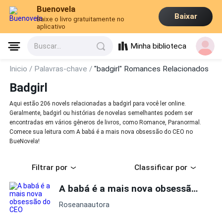
Buenovela
Baixar
Baixe o livro gratuitamente no
aplicativo
Minha biblioteca
Buscar...
Inicio /
Palavras-chave /
"badgirl" Romances Relacionados
Badgirl
Aqui estão 206 novels relacionadas a badgirl para você ler online.
Geralmente, badgirl ou histórias de novelas semelhantes podem ser
encontradas em vários gêneros de livros, como Romance, Paranormal.
Comece sua leitura com A babá é a mais nova obsessão do CEO no
BueNovela!
Filtrar por
Classificar por
A babá é a mais nova obsessão do CEO
Roseanaautora