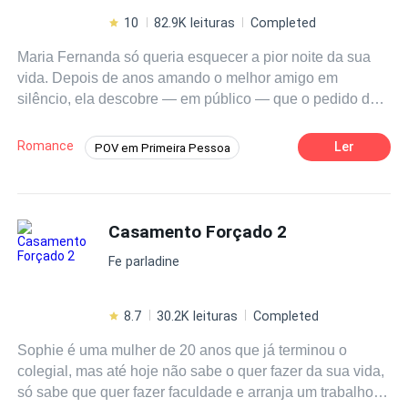
10
82.9K leituras
Completed
Maria Fernanda só queria esquecer a pior noite da sua
vida. Depois de anos amando o melhor amigo em
silêncio, ela descobre — em público — que o pedido de
casamento não era para ela. Ferida, furiosa e decidida a
virar a página, aceita ir para uma boate de elite e acaba
Romance
Ler
POV em Primeira Pessoa
vivendo uma noite intensa com um homem misterioso…
Comédia
Drama
CEO
Dominante
que ela nunca mais deveria ver. Ou pelo menos era o
plano. Enzo é CEO, poderoso, desconfiado e acorda no
Badgirl
Diferença de Idade
hospital no dia seguinte convencido de que foi dopado.
Casamento Forçado 2
Casamento por Contrato
Sem lembrar do rosto da mulher da boate, mas obcecado
Fe parladine
por dois detalhes muito específicos — um coração
tatuado no dedo anelar e uma maçã mordida no lado
certo da nádega — ele passa a procurá-la como quem
8.7
30.2K leituras
Completed
caça uma ameaça… ou um vício. Para Enzo, ela pode
Sophie é uma mulher de 20 anos que já terminou o
ser uma espiã que tentou sabotá-lo. O problema é que
colegial, mas até hoje não sabe o quer fazer da sua vida,
ele não consegue parar de pensar nela. Um mês depois,
só sabe que quer fazer faculdade e arranja um trabalho
Maria Fernanda consegue um emprego de babá com