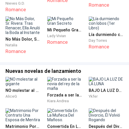
Romance
Nieves G.D.
salir del aeropuerto y compré un pasaje para venir
Romance
Romance
aquí, donde me podía quedar por seis meses, gracias
a mi visa, pero eso fue ya hace tanto tiempo, que no
vale la pena lamentarse.
Mi Pequeño Gran Secreto
Lía durmiendo con lobos (1er Libro)
Lady Vivian
No Más Dolor, Sr. Rivera: Tras Renacer, Ella Anuló la Boda al Instante
Day Torres
Ahora estoy casi a punto de terminar mi trabajo,
Romance
Natalia
Romance
cuando se abre el elevador y quedo echa de hielo, por
Romance
la persona que va saliendo de él, alguien que conozco
muy bien, Neil, la persona de mis pesadillas, quien me
Nuevas novelas de lanzamiento
amenaza cada noche y me tiene aterrada.
Pero no pierdo mi tiempo y busco la primera puerta
NO molestar al gigante
BAJO LA LUZ DE LA LUNA
que encuentro y utilizo mi llave maestra para abrir y
Forzada a ser la novia del rey de la mafia
AliceG
Ykfer
así esconderme, dejando mi carrito de limpieza
Kiara Andrea
afuera, como las mucamas solemos dejarlos en el
pasillo para hacer nuestro trabajo.
Matrimonio Por Contrato Una Esposa de Mentira
Convertida En La Muñeca Del Mafioso.
Después del Divorcio, Él Volvió Rogando