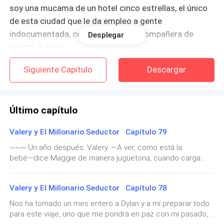
soy una mucama de un hotel cinco estrellas, el único
de esta ciudad que le da empleo a gente
indocumentada, como Maggie, mi compañera de
Desplegar
cuarto, o a mí.
Siguiente Capítulo
Descargar
― ¡Llegas tarde! ―me dice Amelie, en cuanto me ve
arreglando mi carrito y yo respiro profundo.
Último capítulo
―Lo siento, señora Amelie―le respondo toda
nerviosa―como sabe, hoy era mi día libre y…―trato de
Valery y El Millonario Seductor Capítulo 79
decir, pero me interrumpe.
~~~ Un año después. Valery. ―A ver, como está la
bebé―dice Maggie de manera juguetona, cuando carga
―Silencio―me espeta toda molesta―no me interesa
entre sus brazos a mi pequeña Valery, quien tiene a penas
a qué tratos hayas llegado con Margaret, solo sé que
dos meses de nacida. Puedo decir con mucho orgullo que
tú siempre te has creído una princesita, y aquí
Valery y El Millonario Seductor Capítulo 78
ya llevo dos hijos, mi pequeño Curtis Dylan (el Dylan fue por
tenemos un horario estricto, así que empieza de una
mucha insistencia de su padre), y mi pequeña Valery
Nos ha tomado un mes entero a Dylan y a mí preparar todo
Andrea (el Andrea es por un nombre que vi en una novela y
buena vez a limpiar las habitaciones de tu piso, antes
para este viaje, uno que me pondrá en paz con mi pasado,
se me quedó grabado), a los cuales amo con todo mi