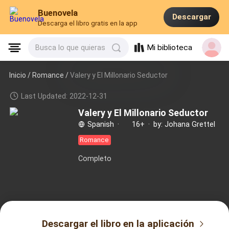
Buenovela
Descargar
Descarga el libro gratis en la app
Mi biblioteca
Busca lo que quieras
Inicio /
Romance
/
Valery y El Millonario Seductor
Last Updated: 2022-12-31
Valery y El Millonario Seductor
Spanish
·
16+
·
by: Johana Grettel
Romance
Completo
Descargar el libro en la aplicación