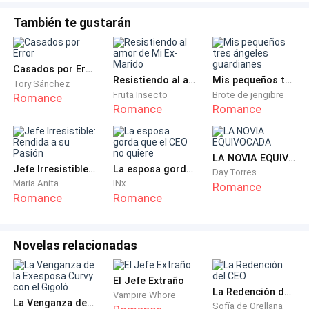
cuanto ella hace inspección de mi carrito, para ver que
no me estoy llevando nada de contrabando, me deja ir
También te gustarán
y corro hasta el elevador, para no llorar frente a ella.
Casados por Error
Entonces, llegando a mi piso, empiezo a limpiar las
Resistiendo al amor de Mi Ex-Marido
Mis pequeños tres ángeles guardianes
Tory Sánchez
habitaciones de la lista, tratando de no equivocarme y
Fruta Insecto
Brote de jengibre
Romance
que todavía esté ocupada por algún huésped que se
Romance
Romance
haya quedado tarde.
LA NOVIA EQUIVOCADA
Si tan solo estuviera en mi país, creo que las cosas
Jefe Irresistible: Rendida a su Pasión
La esposa gorda que el CEO no quiere
Day Torres
serían diferentes, pero tuve que huir, porque mi
Maria Anita
INx
Romance
hermanastro, Neil, me amenazó de muerte, justo
Romance
Romance
cuando me recibió en el aeropuerto, debido a que
regresaba de Dinamarca, en donde estaba
Novelas relacionadas
estudiando.
El Jefe Extraño
Iba al funeral de mi padre, pero él me lo impidió, me
La Redención del CEO
Vampire Whore
dijo que me largara o me mataría, así que no pude ni
La Venganza de la Exesposa Curvy con el Gigoló
Sofía de Orellana