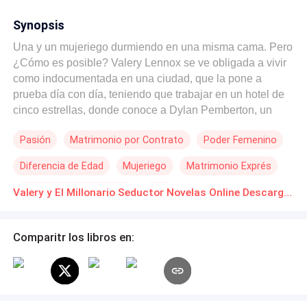
Synopsis
Una y un mujeriego durmiendo en una misma cama. Pero
¿Cómo es posible? Valery Lennox se ve obligada a vivir
como indocumentada en una ciudad, que la pone a
prueba día con día, teniendo que trabajar en un hotel de
cinco estrellas, donde conoce a Dylan Pemberton, un
acaudalado empresario y mujeriego, que le propondrá un
Pasión
Matrimonio por Contrato
Poder Femenino
trato que ella no podrá resistir, convirtiéndola en su
esposa, para que él pueda lograr su meta de expandir su
Diferencia de Edad
Mujeriego
Matrimonio Exprés
negocio. Pero, el pasado regresa y Valery tendrá que
afrontar a su hermanastro un hombre cruel que la
POV en primera persona
CEO
Valery y El Millonario Seductor Novelas Online Descarga gratuita de PDF
amenazó de muerte y ahora, la hostiga en el presente,
con tal de echar abajo su futuro al lado del hombre que
poco a poco se está ganando su corazón. Una relación
Comparitr los libros en:
falsa movida por trato, será la receta perfecta para domar
a un mujeriego o para convencer a una de que puede
volver a confiar en alguien, en medio de un mar de
intrigas y una apuesta a jugarse a todo o nada, con tal de