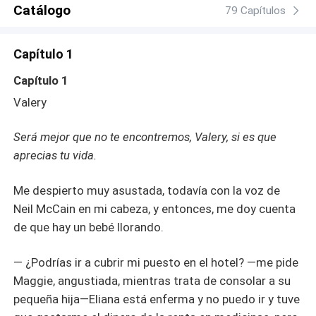
vencer a su contrincante y llevar a Valery a encontrar la
Catálogo
79 Capítulos
felicidad. La suerte está echada y Valery no está
dispuesta a ser engañada nunca más, en cambio, Dylan
Capítulo 1
está dispuesto a todo, incluso a jugar sucio, con tal de
conquistarla.
Capítulo 1
Valery
Será mejor que no te encontremos, Valery, si es que
aprecias tu vida.
Me despierto muy asustada, todavía con la voz de
Neil McCain en mi cabeza, y entonces, me doy cuenta
de que hay un bebé llorando.
― ¿Podrías ir a cubrir mi puesto en el hotel? ―me pide
Maggie, angustiada, mientras trata de consolar a su
pequeña hija―Eliana está enferma y no puedo ir y tuve