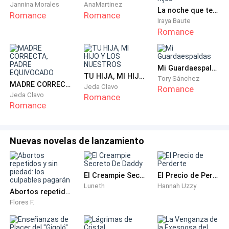
Jannina Morales
AnaMartinez
Poco después de llegar al equipo, salimos a cenar. Fue
La noche que te convertiste en la madre de mis hijos
Romance
Romance
entonces cuando entendí por qué sus romances no
Iraya Baute
Romance
prosperaban. En lugar de centrarse en nosotros,
pasamos la mayor parte de la noche hablando de
Emilia, de su esposo Nathan, incluso de su hijo. No me
Mi Guardaespaldas
molestó escucharlo, pero después de un tiempo se
TU HIJA, MI HIJO Y LOS NUESTROS
Tory Sánchez
MADRE CORRECTA, PADRE EQUIVOCADO
volvió incómodo. La intención de salir juntos era
Jeda Clavo
Romance
Jeda Clavo
Romance
conocernos o al menos, eso creía yo.
Romance
Después de esa noche, decidí no volver a salir con él,
al menos no fuera de un contexto estrictamente
Nuevas novelas de lanzamiento
amistoso.
El Creampie Secreto De Daddy
El Precio de Perderte
Termino mi café, me cepillo los dientes y salgo rumbo
Luneth
Hannah Uzzy
a las oficinas. La humedad del aire envuelve la ciudad,
Abortos repetidos y sin piedad: los culpables pagarán
Flores F.
y las calles parecen teñidas de un gris melancólico
bajo la lluvia persistente.