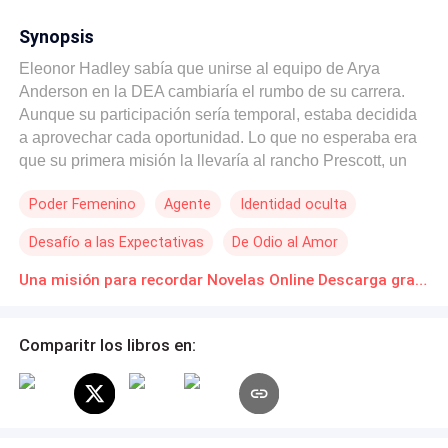
Synopsis
Eleonor Hadley sabía que unirse al equipo de Arya
Anderson en la DEA cambiaría el rumbo de su carrera.
Aunque su participación sería temporal, estaba decidida
a aprovechar cada oportunidad. Lo que no esperaba era
que su primera misión la llevaría al rancho Prescott, un
lugar donde la ley y la justicia no siempre significan lo
Poder Femenino
Agente
Identidad oculta
mismo. Para Brook Prescott su mundo gira en torno al
rancho y su gente, y está dispuesto a protegerlo a toda
Desafío a las Expectativas
De Odio al Amor
costa. Cuando Eleonor llega a su territorio, su presencia
despierta más que sospechas: la tensión entre ellos es
Una misión para recordar Novelas Online Descarga gratuita de PDF
inmediata, marcada por desafíos y una lucha constante
por el control. Pero conforme la investigación avanza, las
Comparitr los libros en:
líneas entre aliados y enemigos se desdibujan. Lo que
comenzó como una misión pronto se convierte en algo
más profundo. Eleonor descubre en Brook a un hombre
tan apasionado como testarudo, mientras que él
reconoce en ella una fuerza que lo intriga y lo reta. Entre