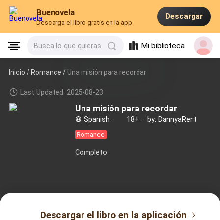
Buenovela
Descargar
Descarga el libro gratis en la app
Mi biblioteca
Busca lo que quieras
Inicio /
Romance
/
Una misión para recordar
Last Updated: 2025-08-23
Una misión para recordar
Spanish
·
18+
·
by: DannyaRent
Romance
Completo
Descargar el libro en la aplicación