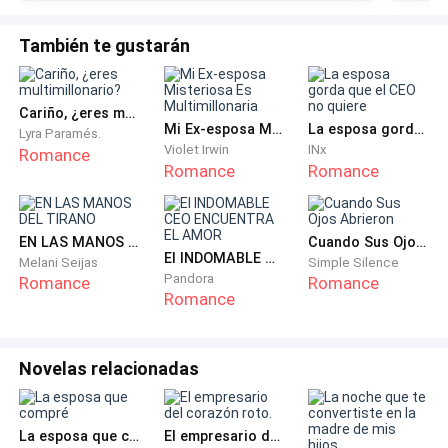
absoluta al trabajo. Hassan, un tipo amable y el genio
También te gustarán
de la tecnología. Y luego está Frank, quien llamó mi
atención desde el principio: rubio, ojos azules, cuerpo
trabajado, el tipo de hombre que atrae miradas sin
Cariño, ¿eres multimillonario?
esfuerzo. Es muy profesional, aunque tiene un
Mi Ex-esposa Misteriosa Es Multimillonaria
La esposa gorda que el CEO no quiere
Lyra Paramés.
Violet Irwin
INx
Romance
defecto evidente: nunca deja de hablar de la agente
Romance
Romance
Emilia Blake.
Según él, la tiene superada. Fueron novios en la
EN LAS MANOS DEL TIRANO
Cuando Sus Ojos Abrieron
academia, pero ahora Emilia está felizmente casada
El INDOMABLE CEO ENCUENTRA EL AMOR
Melani Seijas
Simple Silence
Pandora
con un importante detective del FBI. Aún así, Frank
Romance
Romance
Romance
nunca deja de mencionarla, como si su historia no
pudiera quedar en el pasado. Ha intentado tener otras
relaciones, pero fracasan estrepitosamente. Todos
Novelas relacionadas
sabemos por qué, aunque él parece no querer
admitirlo.
La esposa que compré
El empresario del corazón roto.