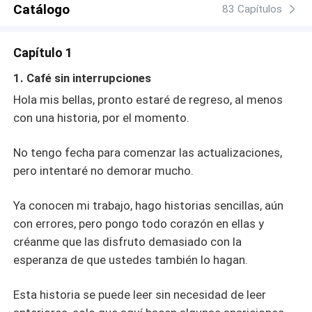
Catálogo
pistas peligrosas, enemigos acechando y una atracción
83 Capítulos
imposible de ignorar, la verdadera pregunta es: ¿podrán
confiar el uno en el otro cuando el peligro toque su
Capítulo 1
puerta?
1. Café sin interrupciones
Hola mis bellas, pronto estaré de regreso, al menos
con una historia, por el momento.
No tengo fecha para comenzar las actualizaciones,
pero intentaré no demorar mucho.
Ya conocen mi trabajo, hago historias sencillas, aún
con errores, pero pongo todo corazón en ellas y
créanme que las disfruto demasiado con la
esperanza de que ustedes también lo hagan.
Esta historia se puede leer sin necesidad de leer