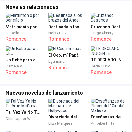
Novelas relacionadas
—¿Cuánto? —logró decir Bianca, intentando recuperar
el aliento a pesar del dolor punzante en su hombro.
Matrimonio por beneficio
Destinada a los brazos del Angel.
Cruzando Destinos
—Cien mil dólares. Con intereses —el hombre sonrió,
Isabella
Nelsy Díaz
DiegoAlmary
Romance
Romance
Romance
mostrando unos dientes amarillentos. —Tienes una
semana. Si para el próximo viernes no tenemos el
dinero, vendremos a terminar lo que empezamos con
El Ceo, mí Papá
Un Bebé para el CEO
TE DECLARO INOCENTE
Lgamarra
él. Y a ti... bueno, una cara como la tuya se vendería
Pamela A
Jeda Clavo
Romance
muy bien en los burdeles de la frontera. Te
Romance
Romance
sacaríamos cada centavo hasta que no te quedaran ni
los dientes.
Nuevas novelas de lanzamiento
Lanzaron a Bianca al suelo junto a su padre y salieron
del apartamento. Bianca se quedó allí, temblando,
Tal Vez Ya No Te Ame Mañana
mirando las medicinas desparramadas por el suelo.
Divorciada del Magnate de Hollywood
Enseñanzas de Placer del "Gigoló" Mafioso
Christopher W
Su padre, arrastrándose como un gusano, se acercó a
Eliza Marquez
AmorDeTinta
ella y le tomó los pies, llorando desconsoladamente.