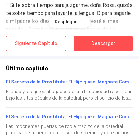
—Si te sobra tiempo para juzgarme, doña Rosa, quizás
te sobre tiempo para lavarte la lengua. O para pagarle
a mi padre los diez dólares que te presté el mes
Desplegar
pasado. ¿O prefieres que sigamos hablando de
vergüenzas?
Siguiente Capítulo
Descargar
La mujer palideció y se refugió tras su puerta.
Último capítulo
Bianca soltó un bufido y siguió caminando. Ser una
"chica de la vida" no era su sueño, pero la dignidad no
El Secreto de la Prostituta: El Hijo que el Magnate Compró Capítulo 189
llenaba el estómago ni pagaba la farmacia. Odiaba
El caos y los gritos ahogados de la alta sociedad resonaban
cada minuto bajo las luces de neón del club, pero era
bajo las altas cúpulas de la catedral, pero el bullicio de los
inteligente; sabía cómo manejar a los hombres, cómo
agentes federales y el rostro descompuesto de Doña
ser coqueta sin entregar el alma, y cómo sacarles
Carmen parecieron desvanecerse en un segundo plano. En
hasta el último centavo mientras les hacía creer que
El Secreto de la Prostituta: El Hijo que el Magnate Compró Capítulo 188
el altar principal, suspendidos en el ojo de la tormenta que
ellos mismos habían desatado, Alessandro y Emma
ellos tenían el control.
Las imponentes puertas de roble macizo de la catedral
permanecían inmóviles, atrapados en el silencio
principal se abrieron con un sonido solemne y ceremonioso
ensordecedor de su propia realidad. El juez de paz, con las