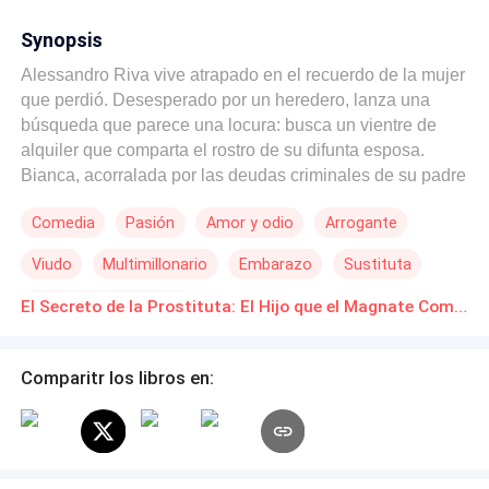
Synopsis
Alessandro Riva vive atrapado en el recuerdo de la mujer
que perdió. Desesperado por un heredero, lanza una
búsqueda que parece una locura: busca un vientre de
alquiler que comparta el rostro de su difunta esposa.
Bianca, acorralada por las deudas criminales de su padre
y un pasado que la avergüenza, ve en Alessandro su
Comedia
Pasión
Amor y odio
Arrogante
única salida. Ella finge ser la chica dulce e inocente que
él anhela, pero bajo la seda de los vestidos caros se
Viudo
Multimillonario
Embarazo
Sustituta
esconde una mujer de carácter indomable que no está
dispuesta a ser el fantasma de nadie. Entre contratos fríos
Historia de redención
El Secreto de la Prostituta: El Hijo que el Magnate Compró Novelas Online Descarga gratuita de PDF
y roces prohibidos, surge una tensión que amenaza con
quemar la farsa de ambos. Alessandro busca un
reemplazo, pero Bianca lo obligará a enfrentar a la mujer
Comparitr los libros en:
real... incluso si la verdad sobre su pasado destruye el
imperio que él intentaba salvar.