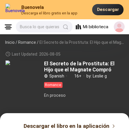
Buenovela
Descargar
Descarga el libro gratis en la app
Mi biblioteca
Busca lo que quieras
Inicio /
Romance
/
El Secreto de la Prostituta: El Hijo que el Magnate Compró
Last Updated: 2026-08-05
El Secreto de la Prostituta: El
Hijo que el Magnate Compró
Spanish
·
16+
·
by: Leslie g
Romance
En proceso
Descargar el libro en la aplicación