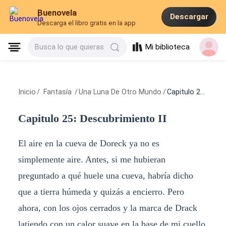
Buenovela
Descargar
Descarga el libro gratis en la app
Mi biblioteca
Busca lo que quieras
Inicio
/
Fantasía
/
Una Luna De Otro Mundo
/
Capitulo 25: Descubrimiento II
Capitulo 25: Descubrimiento II
El aire en la cueva de Doreck ya no es
simplemente aire. Antes, si me hubieran
preguntado a qué huele una cueva, habría dicho
que a tierra húmeda y quizás a encierro. Pero
ahora, con los ojos cerrados y la marca de Drack
latiendo con un calor suave en la base de mi cuello,