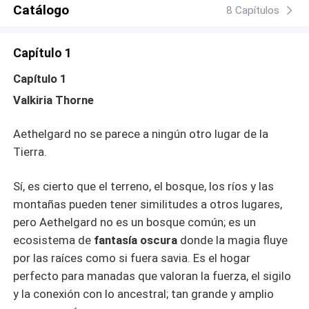
de las mazmorras: un prisionero que nadie ha logrado
Catálogo
8 Capítulos
domar. Él es un enigma de músculos y cicatrices, con una
mirada violeta que parece leerle el alma y una fuerza que
Capítulo 1
desafía las leyes naturales. En la opresiva oscuridad de
las celdas, donde el aliento de la bestia es lo único que
Capítulo 1
se escucha, Valkiria descubre una verdad que podría
Valkiria Thorne
incendiar el mundo licántropo: aquel monstruo sediento
de sangre, el esclavo que Mako posee, podría ser su
Aethelgard no se parece a ningún otro lugar de la
pareja destinada. Atrapados entre la venganza de un
psicópata y el despertar de un linaje de dioses que el
Tierra.
mundo creía extinto, Valkiria y Drako Mordrak deberán
decidir si aceptar el lazo que los une o permitir que las
Sí, es cierto que el terreno, el bosque, los ríos y las
sombras del coliseo los devoren para siempre. Dos
montañas pueden tener similitudes a otros lugares,
linajes proscritos. Un vínculo inquebrantable. Una guerra
pero Aethelgard no es un bosque común; es un
que apenas comienza.
ecosistema de
fantasía oscura
donde la magia fluye
por las raíces como si fuera savia. Es el hogar
perfecto para manadas que valoran la fuerza, el sigilo
y la conexión con lo ancestral; tan grande y amplio