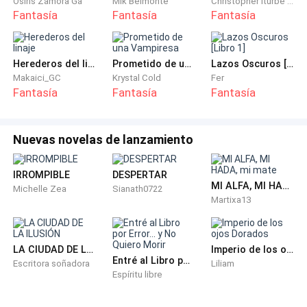
Osiris Zamora Ga
Mik Belmonte
Christopher iturbe autor
Fantasía
Fantasía
Fantasía
Me miré las manos, apoyadas en el regazo. El vestido
era de una seda tan blanca que parecía emitir luz
propia, sencillo pero hermoso. No era una pieza fina,
Herederos del linaje
Prometido de una Vampiresa
Lazos Oscuros [Libro 1]
era una armadura de gala diseñada para una Thorne
Makaici_GC
Krystal Cold
Fer
Fantasía
Fantasía
Fantasía
de sangre pura.
Estaba ansiosa. Al fin el gran día había llegado. Hoy
Nuevas novelas de lanzamiento
conocería a mi loba y celebraría mi ceremonia de
apareamiento, aunque esto último no me hacía mucha
IRROMPIBLE
️DESPERTAR ️
gracia. Si hubiera tenido la oportunidad de elegir,
MI ALFA, MI HADA, mi mate
Michelle Zea
Sianath0722
hubiera preferido la bendición de conocer a mi
Martixa13
verdadero mate, ese que la Diosa Selene le destina a
cada lobo y loba; no un compañero por elección de mi
LA CIUDAD DE LA ILUSIÓN
Imperio de los ojos Dorados
progenitor.
Entré al Libro por Error... y No Quiero Morir
Escritora soñadora
Liliam
Espíritu libre
Hoy no solo era importante, era especial. La fusión
entre el lado animal y el humano era algo místico,