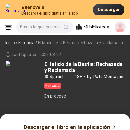
Buenovela
Descargar
Descarga el libro gratis en la app
Mi biblioteca
Busca lo que quieras
Inicio /
Fantasía
/
El latido de la Bestia: Rechazada y Reclamada
Last Updated: 2026-03-22
El latido de la Bestia: Rechazada
y Reclamada
Spanish
·
18+
·
by: Patti Montagne
Fantasía
En proceso
Descargar el libro en la aplicación