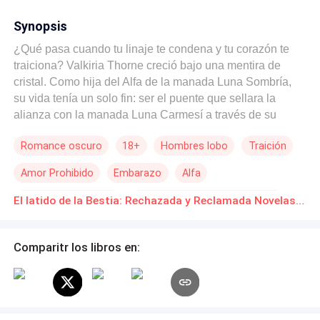
Synopsis
¿Qué pasa cuando tu linaje te condena y tu corazón te
traiciona? Valkiria Thorne creció bajo una mentira de
cristal. Como hija del Alfa de la manada Luna Sombría,
su vida tenía un solo fin: ser el puente que sellara la
alianza con la manada Luna Carmesí a través de su
matrimonio. Ella esperó "El Despertar" como su
Romance oscuro
18+
Hombres lobo
Traición
salvación, pero la noche de la ceremonia, el destino le
arrebató todo. Mientras su loba se negaba a emerger, su
Amor Prohibido
Embarazo
Alfa
cabello azabache se tiñó de una plata lunar y sus ojos se
tornaron en zafiros traslúcidos. Marcada como defectuosa
Hombre arrepentido
Protagonista femenina fuerte
El latido de la Bestia: Rechazada y Reclamada Novelas Online Descarga gratuita de PDF
y bastarda, Valkiria es traicionada por su propia sangre.
En una sola noche, pierde a su madre, su hogar y su
libertad, convirtiéndose en la esclava personal del
Comparitr los libros en:
hombre con el que debía unirse. Mako, enfurecido por lo
que considera un insulto a su estatus, decide que, si ella
no puede ser su Luna, será llevada a la Infame Arena
para ser entregada como premio al campeón más bestial