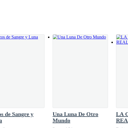
tú siempre serás mía y yo siempre seré tuyo— le dijo entendiendo que e
nos de lágrimas.
n la boca.
ensa tristeza, les dolía hasta el alma separarse deseaban con todas sus
manecer, la mantuvo entre sus brazos hasta el final.
s de Sangre y
Una Luna De Otro
LA 
 a su juicio ante la muerte, el inmenso deseo de no morir la mantenía a
a
Mundo
REA