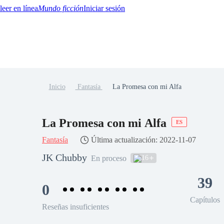
Mundo ficción
Iniciar sesión
Inicio
Fantasía
La Promesa con mi Alfa
BTQ+
YA/TEEN
Paranormal
Misterio/Thriller
Oriental
Juegos
Historia
MM
La Promesa con mi Alfa
ES
Fantasía
Última actualización: 2022-11-07
JK Chubby
16
En proceso
39
0
Capítulos
Reseñas insuficientes