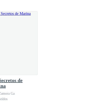
rometerme que me amarás siempre?— habló
 besando su frente.
Secretos de
ina
 Zamora Ga
eídos