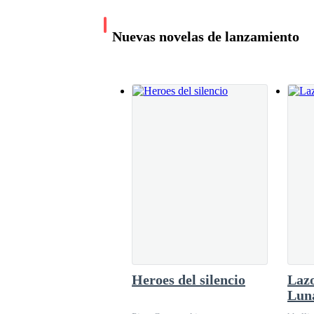
—Te buscaré en cada vida y te volveré a amar, 
Nuevas novelas de lanzamiento
—¿Lo prometes?— le dijo. ella con los ojos lle
—Te lo juro esposa mía— contestó besándola e
Besos con sabor a
Ese beso estaba lleno de un gran amor y una inm
sangre
Jay C
10.8K leídos
Simeón se quedó con su amada esposa hasta el a
Heroes del silencio
Lazo
Cuando el alma de Yeva fue reclamada y llevada
Lun