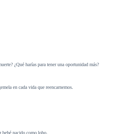
a muerte? ¿Qué harías para tener una oportunidad más?
 gemela en cada vida que reencarnemos.
er bebé nacido como lobo.