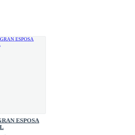
sto era una despedida.
 fuerzas no tener que despedirse.
GRAN ESPOSA
tada al mundo terrenal.
L