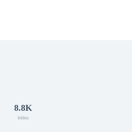
 Romance
Sci-Fi
Guerra
Otros
8.8K
leídos