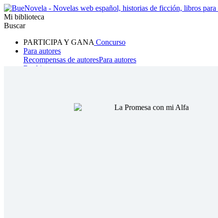
Mi biblioteca
Buscar
PARTICIPA Y GANA
Concurso
Para autores
Recompensas de autores
Para autores
Ranking
Navegar
Novelas
Cuentos Cortos
Todos
Romance
Hombre lobo
Mafia
Sistema
Fantasía
Urbano
LG